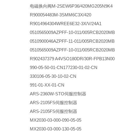
电磁换向阀M-2SEW6P36/420MG205N9K4
R900054483M-3SMM6C3X/420
R9014964304WREE6E32-3X/V/24A1
0510565009AZPFF-10-011/005RCB2020MB
0510900046AZPFF-11-011/005RCB2020MB
0510565009AZPFF-10-011/005RCB2020MB
R902437379 A4VSO180DR/30R-FPB13N00
990-05-50-01-CN177230-01-02-CN
330106-05-30-10-02-CN
991-01-XX-01-CN
ARS-2360W-STO伺服控制器
ARS-2105FS伺服控制器
ARS-2105FS伺服控制器
MX2030-03-000-090-05-05
MX2030-03-000-130-05-05