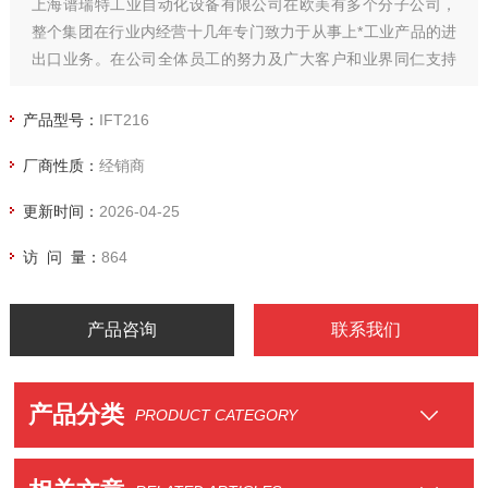
上海谱瑞特工业自动化设备有限公司在欧美有多个分子公司，
整个集团在行业内经营十几年专门致力于从事上*工业产品的进
出口业务。在公司全体员工的努力及广大客户和业界同仁支持
之下，公司业务迅速拓展，产品已经广泛应用于大中型电厂、
冶金、石化、环保、纺织、铁路、船舶、医药机械、包装机
产品型号：
IFT216
械、纺织机械、食品机械、航天航空、楼宇控制等现代工业自
厂商性质：
经销商
动化领域。
更新时间：
2026-04-25
访 问 量：
864
产品咨询
联系我们
产品分类
PRODUCT CATEGORY