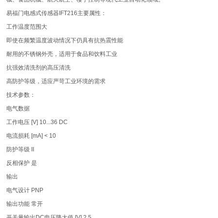
易福门电感式传感器IFT216主要属性：
工作温度范围大
即使在频繁温度波动情况下仍具有抗热震性能
耐用的不锈钢外壳，适用于食品和饮料工业
抗强效清洗剂的高压清洗
高防护等级，适应严苛工业环境的需求
技术参数：
电气数据
工作电压 [V] 10...36 DC
电流损耗 [mA] < 10
防护等级 II
反相保护 是
输出
电气设计 PNP
输出功能 常开
开关量输出DC电压降大值 [V] 2.5