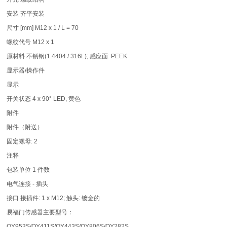
安装 齐平安装
尺寸 [mm] M12 x 1 / L = 70
螺纹代号 M12 x 1
原材料 不锈钢(1.4404 / 316L); 感应面: PEEK
显示器/操作件
显示
开关状态 4 x 90° LED, 黄色
附件
附件（附送）
固定螺母: 2
注释
包装单位 1 件数
电气连接 - 插头
接口 接插件: 1 x M12; 触头: 镀金的
易福门传感器主要型号：
OY953S/OY411S/OY443S/OY806S/OY282S