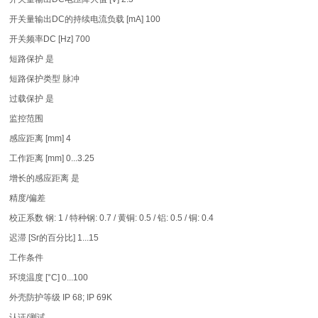
开关量输出DC的持续电流负载 [mA] 100
开关频率DC [Hz] 700
短路保护 是
短路保护类型 脉冲
过载保护 是
监控范围
感应距离 [mm] 4
工作距离 [mm] 0...3.25
增长的感应距离 是
精度/偏差
校正系数 钢: 1 / 特种钢: 0.7 / 黄铜: 0.5 / 铝: 0.5 / 铜: 0.4
迟滞 [Sr的百分比] 1...15
工作条件
环境温度 [°C] 0...100
外壳防护等级 IP 68; IP 69K
认证/测试