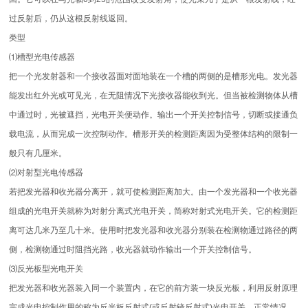
过反射后，仍从这根反射线返回。
类型
⑴槽型光电传感器
把一个光发射器和一个接收器面对面地装在一个槽的两侧的是槽形光电。发光器
能发出红外光或可见光，在无阻情况下光接收器能收到光。但当被检测物体从槽
中通过时，光被遮挡，光电开关便动作。输出一个开关控制信号，切断或接通负
载电流，从而完成一次控制动作。槽形开关的检测距离因为受整体结构的限制一
般只有几厘米。
⑵对射型光电传感器
若把发光器和收光器分离开，就可使检测距离加大。由一个发光器和一个收光器
组成的光电开关就称为对射分离式光电开关，简称对射式光电开关。它的检测距
离可达几米乃至几十米。使用时把发光器和收光器分别装在检测物通过路径的两
侧，检测物通过时阻挡光路，收光器就动作输出一个开关控制信号。
⑶反光板型光电开关
把发光器和收光器装入同一个装置内，在它的前方装一块反光板，利用反射原理
完成光电控制作用的称为反光板反射式(或反射镜反射式)光电开关。正常情况