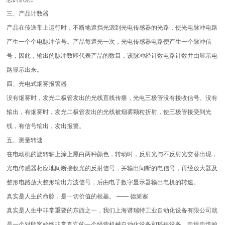
三、产品计数器
产品在传送带上运行时，不断地遮挡光源到光电传感器的光路，使光电脉冲电路
产生一个个电脉冲信号。产品每遮光一次，光电传感器电路便产生一个脉冲信
号，因此，输出的脉冲数即代表产品的数目，该脉冲经计数电路计数并由显示电
路显示出来。
四、光电式烟雾报警器
没有烟雾时，发光二极管发出的光线直线传播，光电三极管没有接收信号。没有
输出，有烟雾时，发光二极管发出的光线被烟雾颗粒折射，使三极管接受到光
线，有信号输出，发出报警。
五、测量转速
在电动机的旋转轴上涂上黑白两种颜色，转动时，反射光与不反射光交替出现，
光电传感器相应地间断接收光的反射信号，并输出间断的电信号，再经放大器及
整形电路放大整形输出方波信号，后由电子数字显示器输出电机的转速。
真实是人生的命脉，是一切价值的根基。 —— 德莱塞
真实是人生中非常重要的东西之一，我们上海谱瑞特工业自动化设备有限公司就
是一个对顾客始终非常真实的一个经营机械自动化设备和环保设备、电线电缆的