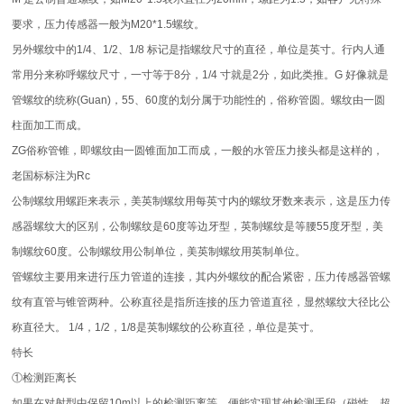
要求，压力传感器一般为M20*1.5螺纹。
另外螺纹中的1/4、1/2、1/8 标记是指螺纹尺寸的直径，单位是英寸。行内人通
常用分来称呼螺纹尺寸，一寸等于8分，1/4 寸就是2分，如此类推。G 好像就是
管螺纹的统称(Guan)，55、60度的划分属于功能性的，俗称管圆。螺纹由一圆
柱面加工而成。
ZG俗称管锥，即螺纹由一圆锥面加工而成，一般的水管压力接头都是这样的，
老国标标注为Rc
公制螺纹用螺距来表示，美英制螺纹用每英寸内的螺纹牙数来表示，这是压力传
感器螺纹大的区别，公制螺纹是60度等边牙型，英制螺纹是等腰55度牙型，美
制螺纹60度。公制螺纹用公制单位，美英制螺纹用英制单位。
管螺纹主要用来进行压力管道的连接，其内外螺纹的配合紧密，压力传感器管螺
纹有直管与锥管两种。公称直径是指所连接的压力管道直径，显然螺纹大径比公
称直径大。 1/4，1/2，1/8是英制螺纹的公称直径，单位是英寸。
特长
①检测距离长
如果在对射型中保留10m以上的检测距离等，便能实现其他检测手段（磁性、超