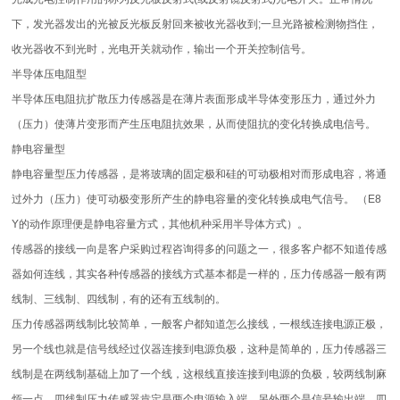
下，发光器发出的光被反光板反射回来被收光器收到;一旦光路被检测物挡住，
收光器收不到光时，光电开关就动作，输出一个开关控制信号。
半导体压电阻型
半导体压电阻抗扩散压力传感器是在薄片表面形成半导体变形压力，通过外力
（压力）使薄片变形而产生压电阻抗效果，从而使阻抗的变化转换成电信号。
静电容量型
静电容量型压力传感器，是将玻璃的固定极和硅的可动极相对而形成电容，将通
过外力（压力）使可动极变形所产生的静电容量的变化转换成电气信号。 （E8
Y的动作原理便是静电容量方式，其他机种采用半导体方式）。
传感器的接线一向是客户采购过程咨询得多的问题之一，很多客户都不知道传感
器如何连线，其实各种传感器的接线方式基本都是一样的，压力传感器一般有两
线制、三线制、四线制，有的还有五线制的。
压力传感器两线制比较简单，一般客户都知道怎么接线，一根线连接电源正极，
另一个线也就是信号线经过仪器连接到电源负极，这种是简单的，压力传感器三
线制是在两线制基础上加了一个线，这根线直接连接到电源的负极，较两线制麻
烦一点。四线制压力传感器肯定是两个电源输入端，另外两个是信号输出端。四