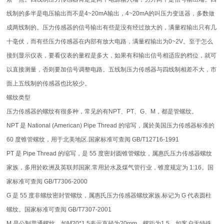
线制的多半是电压输出而不是4~20mA输出，4~20mA的叫压力变送器，多数做
成两线制的。压力传感器的信号输出有些是没有经过放大的，满量程输出只有几
十毫伏，而有些压力传感器在内部有放大电路，满量程输出为0~2V。至于怎么
接到显示仪表，要看仪表的量程是多大，如果有和输出信号相适应的档位，就可
以直接测量，否则要加信号调整电路。五线制压力传感器与四线制相差不大，市
面上五线制的传感器也比较少。
螺纹类型
压力传感器的螺纹有很多种，常见的有NPT、PT、G、M，都是管螺纹。
NPT 是 National (American) Pipe Thread 的缩写，属於美国压力传感器标准的
60 度锥管螺纹，用于北美地区.国家标准可查阅 GB/T12716-1991
PT 是 Pipe Thread 的缩写，是 55 度密封圆锥管螺纹，属惠氏压力传感器螺纹
家族，多用於欧洲及英联邦国家.常用於水及煤气管行业，锥度规定为 1:16。国
家标准可查阅 GB/T7306-2000
G 是 55 度非螺纹密封管螺纹，属惠氏压力传感器螺纹家族.标记为 G 代表圆柱
螺纹。国家标准可查阅 GB/T7307-2001
M 是公制普通螺纹，如M20*1.5表示直径为20mm，螺距为1.5，如客户无特殊