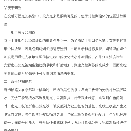
⑦便于调整
在投射可视光的类型中，投光光束是眼睛可见的，便于对检测物体的位置进行调
整。
一、烟尘浊度监测仪
防止工业烟尘污染是环保的重要任务之一。为了消除工业烟尘污染，首先要知道
烟尘排放量，因此必须对烟尘源进行监测、自动显示和超标报警。烟道里的烟尘
浊度是用通过光在烟道里传输过程中的变化大小来检测的。如果烟道浊度增加，
光源发出的光被烟尘颗粒的吸收和折射增加，到达光检测器的光减少，因而光检
测器输出信号的强弱便可反映烟道浊度的变化。
二、条形码扫描笔
当扫描笔头在条形码上移动时，若遇到黑色线条，发光二极管的光线将被黑线吸
收，光敏三极管接收不到反射光，呈高阻抗，处于截止状态。当遇到白色间隔
时，发光二极管所发出的光线，被反射到光敏三极管的基极，光敏三极管产生光
电流而导通。整个条形码被扫描过之后，光敏三极管将条形码变形一个个电脉冲
信号，该信号经放大、整形后便形成脉冲列，再经计算机处理，完成对条形码信
息的识别。