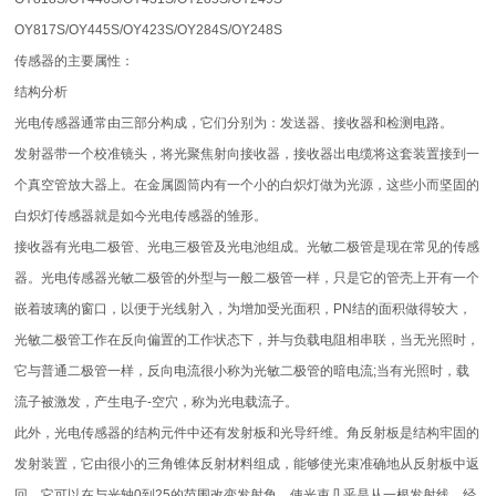
OY817S/OY445S/OY423S/OY284S/OY248S
传感器的主要属性：
结构分析
光电传感器通常由三部分构成，它们分别为：发送器、接收器和检测电路。
发射器带一个校准镜头，将光聚焦射向接收器，接收器出电缆将这套装置接到一
个真空管放大器上。在金属圆筒内有一个小的白炽灯做为光源，这些小而坚固的
白炽灯传感器就是如今光电传感器的雏形。
接收器有光电二极管、光电三极管及光电池组成。光敏二极管是现在常见的传感
器。光电传感器光敏二极管的外型与一般二极管一样，只是它的管壳上开有一个
嵌着玻璃的窗口，以便于光线射入，为增加受光面积，PN结的面积做得较大，
光敏二极管工作在反向偏置的工作状态下，并与负载电阻相串联，当无光照时，
它与普通二极管一样，反向电流很小称为光敏二极管的暗电流;当有光照时，载
流子被激发，产生电子-空穴，称为光电载流子。
此外，光电传感器的结构元件中还有发射板和光导纤维。角反射板是结构牢固的
发射装置，它由很小的三角锥体反射材料组成，能够使光束准确地从反射板中返
回。它可以在与光轴0到25的范围改变发射角，使光束几乎是从一根发射线，经