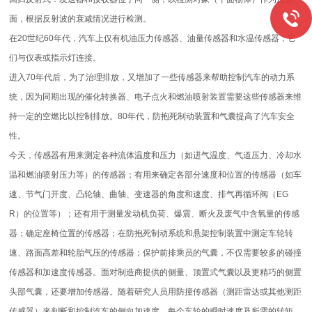
面，根据反射波的衰减情况进行检测。
在20世纪60年代，汽车上仅有机油压力传感器、油量传感器和水温传感器，它
们与仪表或指示灯连接。
进入70年代后，为了治理排放，又增加了一些传感器来帮助控制汽车的动力系
统，因为同期出现的催化转换器、电子点火和燃油喷射装置需要这些传感器来维
持一定的空燃比以控制排放。80年代，防抱死制动装置和气囊提高了汽车安全
性。
今天，传感器有用来测定各种流体温度和压力（如进气温度、气道压力、冷却水
温和燃油喷射压力等）的传感器；有用来确定各部分速度和位置的传感器（如车
速、节气门开度、凸轮轴、曲轴、变速器的角度和速度、排气再循环阀（EG
R）的位置等）；还有用于测量发动机负荷、爆震、断火及废气中含氧量的传感
器；确定座椅位置的传感器；在防抱死制动系统和悬架控制装置中测定车轮转
速、路面高差和轮胎气压的传感器；保护前排乘员的气囊，不仅需要较多的碰撞
传感器和加速度传感器。面对制造商提供的侧量、顶置式气囊以及更精巧的侧置
头部气囊，还要增加传感器。随着研究人员用防撞传感器（测距雷达或其他测距
传感器）来判断和控制汽车的侧向加速度、每个车轮的瞬时速度及所需的转矩，