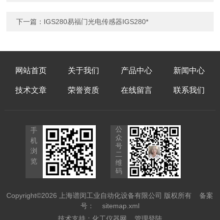
下一篇：
IGS280易福门光电传感器IGS280*
网站首页
关于我们
产品中心
新闻中心
技术文章
荣誉资质
在线留言
联系我们
公
手
众
机
号
浏
二
览
维
码
Copyright©2026 上海谱闵工业自动化设备有限公司 版权所有
备案
号：
sitemap.xml
技术支持：
化工仪器网
管理登陆