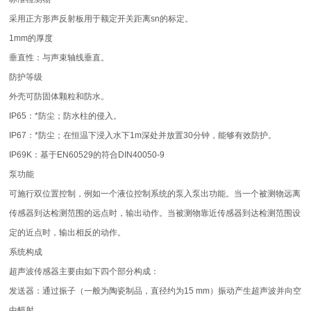
采用正方形声反射板用于额定开关距离sn的标定。
1mm的厚度
垂直性：与声束轴线垂直。
防护等级
外壳可防固体颗粒和防水。
IP65：*防尘；防水柱的侵入。
IP67：*防尘；在恒温下浸入水下1m深处并放置30分钟，能够有效防护。
IP69K：基于EN60529的符合DIN40050-9
泵功能
可施行双位置控制，例如一个液位控制系统的泵入泵出功能。当一个被测物远离
传感器到达检测范围的远点时，输出动作。当被测物靠近传感器到达检测范围设
定的近点时，输出相反的动作。
系统构成
超声波传感器主要由如下四个部分构成：
发送器：通过振子（一般为陶瓷制品，直径约为15 mm）振动产生超声波并向空
中幅射。