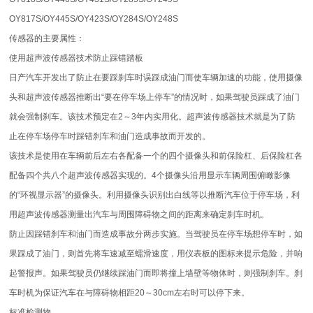
OY817S/OY445S/OY423S/OY284S/OY248S
传感器的主要属性：
使用超声波传感器技术防止踩错踏板
日产汽车开发出了防止在要踩刹车时误踩成油门而使车辆加速的功能，使用摄像
头和超声波传感器推断出“要在停车场上停车”的情况时，如果驾驶员踩成了油门
就会强制刹车。该技术预定在2～3年内实用化。超声波传感器技术就是为了防
止在停车场停车时踩错刹车和油门造成事故而开发的。
该技术是使用在车辆前后左右各配备一个的四个摄像头和前保险杠、后保险杠各
配备四个共八个超声波传感器实现的。4个摄像头沿用显示车辆周围俯瞰影像
的“环视显示器”的摄像头。利用摄像头识别出白线等以推断汽车位于停车场，利
用超声波传感器测量出汽车与周围障碍物之间的距离来确定刹车时机。
防止因踩错刹车和油门而造成事故分两步实施。当驾驶员在停车场想停车时，如
果踩成了油门，则首先将车速减至蠕滑速度，用仪表板的图标来提示危险，并响
起警报声。如果驾驶员仍继续踩油门而即将撞上墙壁等物体时，则强制刹车。刹
车时机为保证汽车在与障碍物相距20～30cm左右时可以停下来。
标准检测物