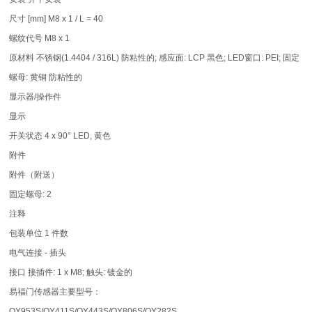
尺寸 [mm] M8 x 1 / L = 40
螺纹代号 M8 x 1
原材料 不锈钢(1.4404 / 316L) 防粘性的; 感应面: LCP 黑色; LED窗口: PEI; 固定
螺母: 黄铜 防粘性的
显示器/操作件
显示
开关状态 4 x 90° LED, 黄色
附件
附件（附送）
固定螺母: 2
注释
包装单位 1 件数
电气连接 - 插头
接口 接插件: 1 x M8; 触头: 镀金的
易福门传感器主要型号：
OY953S/OY411S/OY443S/OY806S/OY282S