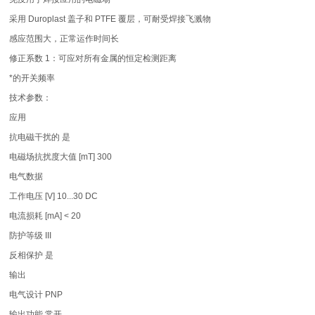
采用 Duroplast 盖子和 PTFE 覆层，可耐受焊接飞溅物
感应范围大，正常运作时间长
修正系数 1：可应对所有金属的恒定检测距离
*的开关频率
技术参数：
应用
抗电磁干扰的 是
电磁场抗扰度大值 [mT] 300
电气数据
工作电压 [V] 10...30 DC
电流损耗 [mA] < 20
防护等级 III
反相保护 是
输出
电气设计 PNP
输出功能 常开