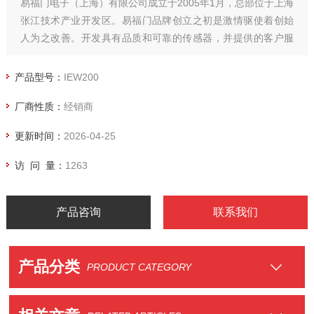
易福门电子（上海）有限公司成立于2005年1月，总部位于上海
张江技术产业开发区。易福门品牌创立之初是激情驱使着创始
人为之改善。开发具有品质和可靠的传感器，并提供的客户服
务。正因为有着这样的愿景和认识，迄今为止的易福门“品质"超
越 1969 年10 月 ifm开始推出的实体产品。
产品型号：
IEW200
厂商性质：
经销商
更新时间：
2026-04-25
访 问 量：
1263
产品咨询
联系我们
产品分类
PRODUCT CATEGORY