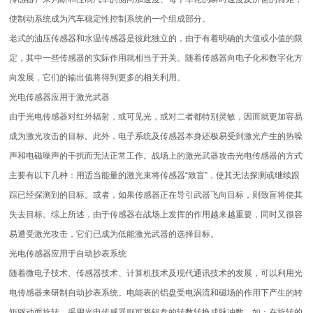
使制动系统成为汽车稳定性控制系统的一个组成部分。
老式的油压传感器和水温传感器是彼此独立的，由于有着明确的大值或小值的限
定，其中一些传感器的实际作用就相当于开关。随着传感器向电子化和数字化方
向发展，它们的输出值将得到更多的相关利用。
光电传感器应用于激光武器
由于光电传感器对红外辐射，或可见光，或对二者都特别灵敏，因而就更加容易
成为激光攻击的目标。此外，电子系统及传感器本身还极易受到激光产生的热噪
声和电磁噪声的干扰而无法正常工作。战场上的激光武器攻击光电传感器的方式
主要有以下几种：用适当能量的激光束将传感器“致盲”，使其无法探测或继续跟
踪已经探测到的目标。或者，如果传感器正在导引武器飞向目标，则致盲将使其
失去目标。综上所述，由于传感器在战场上发挥的作用越来越重要，同时又很容
易遭受激光攻击，它们已成为低能激光武器的选择目标。
光电传感器应用于自动抄表系统
随着微电子技术、传感器技术、计算机技术及现代通讯技术的发展，可以利用光
电传感器来研制自动抄表系统。电能表的铝盘受电涡流和磁场的作用下产生的转
矩驱动而旋转。采用光电传感器则可将铝盘的转数转换成脉冲数。如：在旋转的