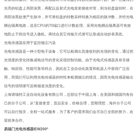
光亮的铝盘上局部涂黑，再配以反射式光电发射接收对管，则当铝盘旋转时，在
局部涂黑处便产生脉冲，并可将铝盘的转数采样转换为相应的脉冲数，并经光电
耦合隔离电路，送至CPU的T0端口进行计数处理。采用光电耦合隔离器可有效
地防止干扰信号进入微机。再结合其它传输方式便可以形成自动抄表系统。
光电传感器应用于监控烟尘污染
光电传感器是一种小型电子设备，它可以检测出其接收到的光强的变化，通过把
光强度的变化转换成电信号的变化实现控制功能。由于光电式传感器具有非接
触、响应快、性能可靠等特点，因此在工业自动化装置和机器人中获得广泛应
用，而我们可以利用光电传感器的特性来检测烟尘的情况，因而光电传感器输出
信号的强弱便可反映烟道浊度的变化。
上海谱瑞特工业自动化设备有限公司，总部位于中国上海，在美国和德国均有自
己的分子公司，从*直接拿货，货品安全，价格合理，货期理想，海外分子公司
可以自行报关，全程一站式服务，为了客户的需求我们会尽自己全部的努力，欢
迎前来合作。
易福门光电传感器IEW200*