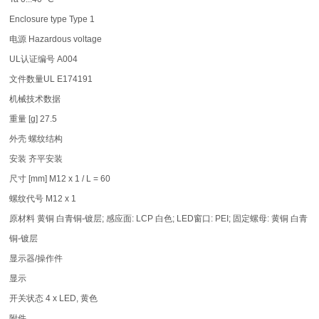
Enclosure type Type 1
电源 Hazardous voltage
UL认证编号 A004
文件数量UL E174191
机械技术数据
重量 [g] 27.5
外壳 螺纹结构
安装 齐平安装
尺寸 [mm] M12 x 1 / L = 60
螺纹代号 M12 x 1
原材料 黄铜 白青铜-镀层; 感应面: LCP 白色; LED窗口: PEI; 固定螺母: 黄铜 白青
铜-镀层
显示器/操作件
显示
开关状态 4 x LED, 黄色
附件