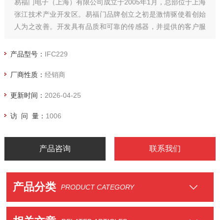
易福门电子（上海）有限公司成立于2005年1月，总部位于上海
张江技术产业开发区。易福门品牌创立之初是激情驱使着创始
人为之改善。开发具有品质和可靠的传感器，并提供的客户服
务。正因为有着这样的愿景和认识，迄今为止的易福门“品质"超
越 1969 年10 月 ifm开始推出的实体产品。
产品型号：
IFC229
厂商性质：
经销商
更新时间：
2026-04-25
访 问 量：
1006
产品咨询
联系我们
产品分类
PRODUCT CATEGORY