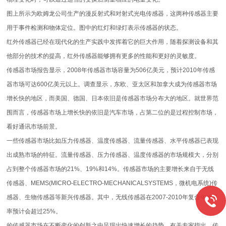
图上所示为欧姆龙公司生产的漫反射式和对射式光电传感器，这两种传感器主要
用于事件检测和物体定位。图中的红灯和绿灯表示传感器的状态。
红外传感器已经在现代化的生产实践中发挥着它的巨大作用，随着探测设备和其
他部分的技术的提高，红外传感器能够拥有更多的性能和更好的灵敏度。
传感器市场报告显示，2008年传感器市场容量为506亿美元，预计2010年传感
器市场可达600亿美元以上。调查显示，东欧、亚太区和加拿大成为传感器市场
增长快的地区，而美国、德国、日本依旧是传感器市场分布大的地区。就世界范
围而言，传感器市场上增长快的依旧是汽车市场，占第二位的是过程控制市场，
看好通讯市场前景。
一些传感器市场比如压力传感器、温度传感器、流量传感器、水平传感器已表现
出成熟市场的特征。流量传感器、压力传感器、温度传感器的市场规模大，分别
占到整个传感器市场的21%、19%和14%。传感器市场的主要增长来自于无线
传感器、MEMS(MICRO-ELECTRO-MECHANICALSYSTEMS，微机电系统)传
感器、生物传感器等新兴传感器。其中，无线传感器在2007-2010年复合年增长
率预计会超过25%。
的传感器市场在不断变化的创新之中呈现出快速增长的趋势。有关专家指出，传