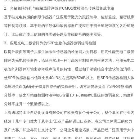
2、光敏象限阵列与磁敏线阵列兼容CMOS数模混合传感器集成电路
基于硅光电传感的象限传感器广泛应用于激光的跟踪制导、位移监控、精密机床
等控制等领域。基于硅的半导体磁敏传感器广泛应用于测量磁场强度的各种磁场
计、读出磁介质上信息的各类磁头以及非磁信号的探测器等。
3、应用光电二极管阵列的SPR生物传感器微弱信号检测
以提升表面等离子共振生物医学传感器的检测能力为目标，用高性能光电二极管
阵列为光电转换器件，论证并实现一种可高效抑制噪声的检测方法，利用光电二
极管阵列器件可输出参考噪声信号的特性，通过相干消噪结合小波软阈值消噪，
使SPR传感器输出信噪比从40dB左右提高到52dB以上。用SPR传感器检测人体
免疫球蛋白(IgG)分子特异性结合的实验表明，该方法显著提高了SPR传感器的
分辨率，使之可精确检测样液中IgG含量10~(-3)mg/mL量级的微弱变化，精度和
分辨率提升一个数量级以上。
上海谱瑞特工业自动化设备有限公司在欧美有多个分子公司，整个集团在行业内
经营十几年专门致力于从事上*工业产品的进出口业务。在公司全体员工的努力
及广大客户和业界同仁支持之下，公司业务迅速拓展，产品已经广泛应用于大中
型电厂、冶金、石化、环保、纺织、铁路、船舶、医药机械、包装机械、纺织机