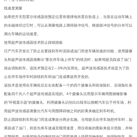
线速度测量
如果把开关型霍尔传感器按预定位置有规律地布置在轨道上，当装在运动车辆上
的永磁体经过它时，可以从测量电路上测得脉冲信号。根据脉冲信号的分布可以
测出车辆的运动速度。
使用超声波传感器技术防止踩错踏板
日产汽车开发出了防止在要踩刹车时误踩成油门而使车辆加速的功能，使用摄像
头和超声波传感器推断出“要在停车场上停车”的情况时，如果驾驶员踩成了油门
就会强制刹车。该技术预定在2～3年内实用化。超声波传感器技术就是为了防
止在停车场停车时踩错刹车和油门造成事故而开发的。
该技术是使用在车辆前后左右各配备一个的四个摄像头和前保险杠、后保险杠各
配备四个共八个超声波传感器实现的。4个摄像头沿用显示车辆周围俯瞰影像
的“环视显示器”的摄像头。利用摄像头识别出白线等以推断汽车位于停车场，利
用超声波传感器测量出汽车与周围障碍物之间的距离来确定刹车时机。
防止因踩错刹车和油门而造成事故分两步实施。当驾驶员在停车场想停车时，如
果踩成了油门，则首先将车速减至蠕滑速度，用仪表板的图标来提示危险，并响
起警报声。如果驾驶员仍继续踩油门而即将撞上墙壁等物体时，则强制刹车。刹