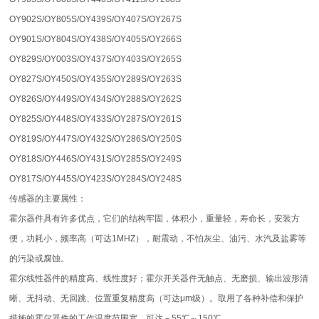
OY902S/OY805S/OY439S/OY407S/OY267S
OY901S/OY804S/OY438S/OY405S/OY266S
OY829S/OY003S/OY437S/OY403S/OY265S
OY827S/OY450S/OY435S/OY289S/OY263S
OY826S/OY449S/OY434S/OY288S/OY262S
OY825S/OY448S/OY433S/OY287S/OY261S
OY819S/OY447S/OY432S/OY286S/OY250S
OY818S/OY446S/OY431S/OY285S/OY249S
OY817S/OY445S/OY423S/OY284S/OY248S
传感器的主要属性：
霍尔器件具有许多优点，它们的结构牢固，体积小，重量轻，寿命长，安装方
便，功耗小，频率高（可达1MHZ），耐震动，不怕灰尘、油污、水汽及盐雾等
的污染或腐蚀。
霍尔线性器件的精度高、线性度好；霍尔开关器件无触点、无磨损、输出波形清
晰、无抖动、无回跳、位置重复精度高（可达μm级）。取用了各种补偿和保护
措施的霍尔器件的工作温度范围宽，可达－55℃～150℃。