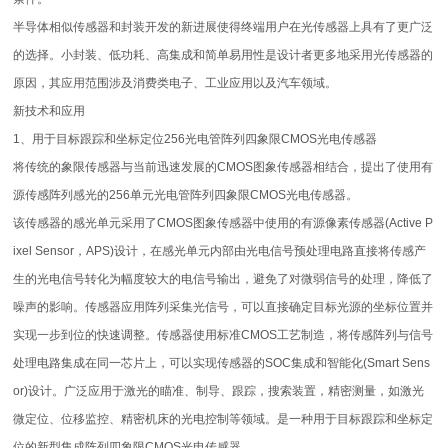
半导体相似传感器和封装开发的新进展使得终端用户在光传感器上具有了更广泛
的选择。小封装、低功耗、高集成和简单易用性是设计者更多地采用光传感器的
原因，其应用范围涉及消费类电子、工业应用以及汽车领域。
新技术和应用
1、用于目标跟踪和坐标定位256光电管阵列四象限CMOS光电传感器
将传统的象限传感器与当前迅速发展的CMOS图象传感器相结合，提出了使用有
源传感阵列感光的256单元光电管阵列四象限CMOS光电传感器。
该传感器的感光单元采用了CMOS图象传感器中使用的有源像素传感器(Active P
ixel Sensor，APS)设计，在感光单元内部由光电信号预处理电路直接将传感产
生的光电信号转化为幅度较大的电信号输出，避免了对微弱信号的处理，降低了
噪声的影响。传感器应用阵列采集光信号，可以直接确定目标光源的坐标位置并
实现一步到位的快速调整。传感器使用标准CMOS工艺制造，将传感阵列与信号
处理电路集成在同一芯片上，可以实现传感器的SOC集成和智能化(Smart Sens
or)设计。广泛应用于激光的瞄准、制导、跟踪，搜索装置，精密测量，如激光
微定位、位移监控、精密机床的光电控制等领域。是一种用于目标跟踪和坐标定
位的新型集成阵列四象限CMOS光电传感器。