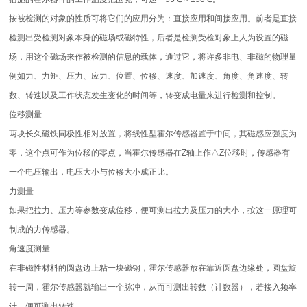
按被检测的对象的性质可将它们的应用分为：直接应用和间接应用。前者是直接
检测出受检测对象本身的磁场或磁特性，后者是检测受检对象上人为设置的磁
场，用这个磁场来作被检测的信息的载体，通过它，将许多非电、非磁的物理量
例如力、力矩、压力、应力、位置、位移、速度、加速度、角度、角速度、转
数、转速以及工作状态发生变化的时间等，转变成电量来进行检测和控制。
位移测量
两块长久磁铁同极性相对放置，将线性型霍尔传感器置于中间，其磁感应强度为
零，这个点可作为位移的零点，当霍尔传感器在Z轴上作△Z位移时，传感器有
一个电压输出，电压大小与位移大小成正比。
力测量
如果把拉力、压力等参数变成位移，便可测出拉力及压力的大小，按这一原理可
制成的力传感器。
角速度测量
在非磁性材料的圆盘边上粘一块磁钢，霍尔传感器放在靠近圆盘边缘处，圆盘旋
转一周，霍尔传感器就输出一个脉冲，从而可测出转数（计数器），若接入频率
计，便可测出转速。