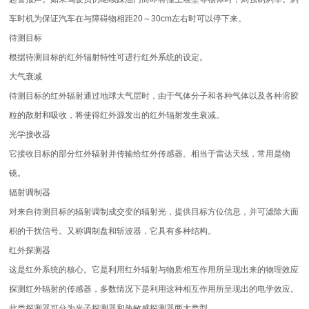
车时机为保证汽车在与障碍物相距20～30cm左右时可以停下来。
待测目标
根据待测目标的红外辐射特性可进行红外系统的设定。
大气衰减
待测目标的红外辐射通过地球大气层时，由于气体分子和各种气体以及各种溶胶
粒的散射和吸收，将使得红外源发出的红外辐射发生衰减。
光学接收器
它接收目标的部分红外辐射并传输给红外传感器。相当于雷达天线，常用是物
镜。
辐射调制器
对来自待测目标的辐射调制成交变的辐射光，提供目标方位信息，并可滤除大面
积的干扰信号。又称调制盘和斩波器，它具有多种结构。
红外探测器
这是红外系统的核心。它是利用红外辐射与物质相互作用所呈现出来的物理效应
探测红外辐射的传感器，多数情况下是利用这种相互作用所呈现出的电学效应。
此类探测器可分为光子探测器和热敏感探测器两大类型。