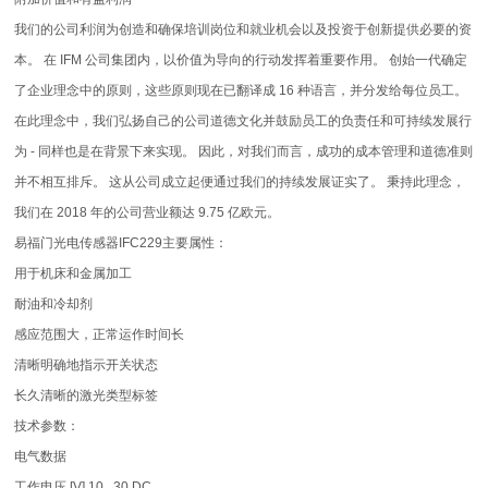
我们的公司利润为创造和确保培训岗位和就业机会以及投资于创新提供必要的资
本。 在 IFM 公司集团内，以价值为导向的行动发挥着重要作用。 创始一代确定
了企业理念中的原则，这些原则现在已翻译成 16 种语言，并分发给每位员工。
在此理念中，我们弘扬自己的公司道德文化并鼓励员工的负责任和可持续发展行
为 - 同样也是在背景下来实现。 因此，对我们而言，成功的成本管理和道德准则
并不相互排斥。 这从公司成立起便通过我们的持续发展证实了。 秉持此理念，
我们在 2018 年的公司营业额达 9.75 亿欧元。
易福门光电传感器IFC229主要属性：
用于机床和金属加工
耐油和冷却剂
感应范围大，正常运作时间长
清晰明确地指示开关状态
长久清晰的激光类型标签
技术参数：
电气数据
工作电压 [V] 10...30 DC