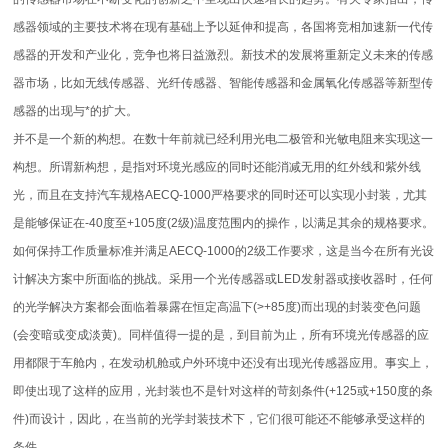
感器领域的主要技术将在现有基础上予以延伸和提高，各国将竞相加速新一代传
感器的开发和产业化，竞争也将日益激烈。新技术的发展将重新定义未来的传感
器市场，比如无线传感器、光纤传感器、智能传感器和金属氧化传感器等新型传
感器的出现与*的扩大。
并不是一个新的构想。在数十年前就已经利用光电二极管和光敏电阻来实现这一
构想。所谓新构想，是指对环境光感应的同时还能消减无用的红外线和紫外线
光，而且在支持汽车规格AECQ-1000严格要求的同时还可以实现小封装，尤其
是能够保证在-40度至+105度(2级)温度范围内的操作，以满足其余的规格要求。
如何保持工作质量标准并满足AECQ-1000的2级工作要求，这是当今在所有光设
计解决方案中所面临的挑战。采用一个光传感器或LED发射器或接收器时，任何
的光学解决方案都会面临着暴露在恒定高温下(>+85度)而出现的封装变色问题
(会变暗或变成淡黄)。同样值得一提的是，到目前为止，所有环境光传感器的应
用都限于车舱内，在发动机舱或户外环境中还没有出现光传感器应用。事实上，
即使出现了这样的应用，光封装也不是针对这样的苛刻条件(+125或+150度的条
件)而设计，因此，在当前的光学封装技术下，它们很可能还不能够承受这样的
条件。