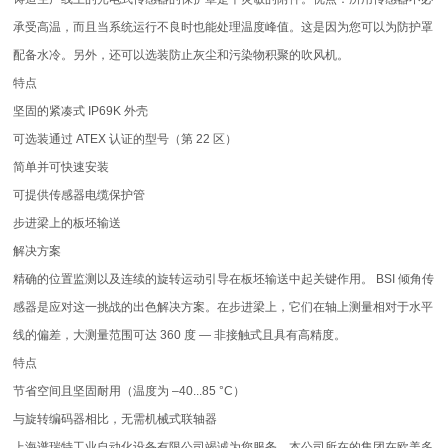
承受高温，而且当系统运行不良时也能处理温度峰值。这是因为您可以为防护罩
配备水冷。另外，还可以选装防止灰尘和污染物积聚的吹风机。
特点
坚固的紧凑式 IP69K 外壳
可选装通过 ATEX 认证的型号（第 22 区）
简单并可快速安装
可提供传感器电缆保护管
步进梁上的板坯输送
解决方案
精确的位置监测以及连续的旋转运动引导在板坯输送中起关键作用。 BSI 倾角传
感器是应对这一挑战的出色解决方案。在步进梁上，它们在轴上测量相对于水平
线的偏差，大测量范围可达 360 度 — 非接触式且具有高精度。
特点
节省空间且坚固耐用（温度为 –40...85 °C）
与旋转编码器相比，无需机械式联轴器
上海谱瑞特工业自动化设备有限公司竭诚为您服务，本公司所在的集团在欧美多