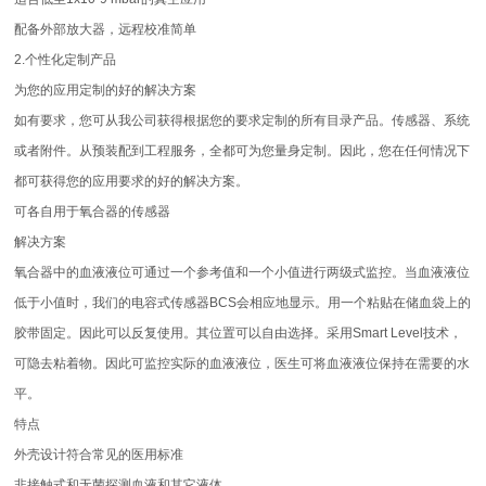
配备外部放大器，远程校准简单
2.个性化定制产品
为您的应用定制的好的解决方案
如有要求，您可从我公司获得根据您的要求定制的所有目录产品。传感器、系统
或者附件。从预装配到工程服务，全都可为您量身定制。因此，您在任何情况下
都可获得您的应用要求的好的解决方案。
可各自用于氧合器的传感器
解决方案
氧合器中的血液液位可通过一个参考值和一个小值进行两级式监控。当血液液位
低于小值时，我们的电容式传感器BCS会相应地显示。用一个粘贴在储血袋上的
胶带固定。因此可以反复使用。其位置可以自由选择。采用Smart Level技术，
可隐去粘着物。因此可监控实际的血液液位，医生可将血液液位保持在需要的水
平。
特点
外壳设计符合常见的医用标准
非接触式和无菌探测血液和其它液体