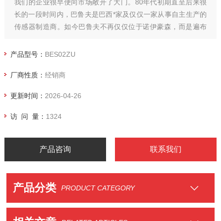
我们的企业很早便向市场敞开了大门。80年代初期直至后来很
长的一段时间内，巴鲁夫是巴西*家及仅仅一家从事自主生产的
传感器制造商。如今巴鲁夫不再仅仅位于诺伊豪森，而是遍布
欧洲、亚洲、北美、南美和其他所有的重要市场-总共68个国家
及地区。这能够更好地理解并服务我们的客户。
产品型号：
BES02ZU
厂商性质：
经销商
更新时间：
2026-04-26
访 问 量：
1324
产品咨询
联系我们
产品分类
PRODUCT CATEGORY