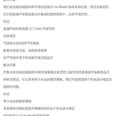
我们的光电传感器BOH可靠识别晶片“on Blade”的存在和位置。而且没有死区。
它们的超扁平安装刻度允许集成到您的系统中，从而节省空间。
特点
超扁平的结构高度 (1.7 mm) 节省空间
没有死区
气体析出优化的PTFE电缆
配备外部放大器，远程校准简单
在严苛的环境下时也能可靠识别晶片
解决方案
巴鲁夫的光电传感器BOH甚至能够通过真空腔上狭窄的壳体通道可靠检查晶片
的有无情况。它们具有带小光点的微型透镜。我们可按照您的个性化设计规定实
现密封功能。
特点
带小光点的微型透镜
具有密封功能的坚固不锈钢壳体符合个性化设计规定
适合低至1x10-9 mbar的真空应用