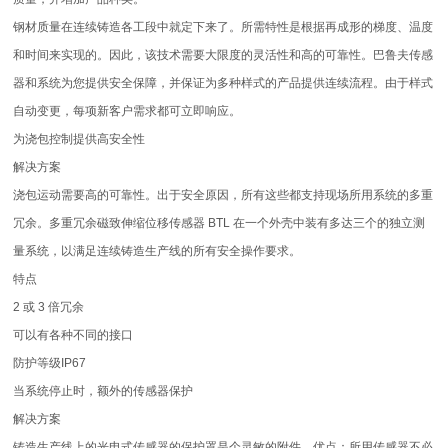
钢材质量在连续铸造各工段中就定下来了。所需特性是根据再成形的梯度、温度
和时间来实现的。因此，该技术需要大限度的灵活性和高的可靠性。巴鲁夫传感
器和系统为您提供安全保障，并保证为多种样式的产品提供连续流程。由于样式
自动变更，每项新客户需求都可立即响应。
为浇包控制提供高安全性
解决方案
浇包运动需要高的可靠性。出于安全原因，所有这些都支持现场所用系统的多重
冗余。多重冗余磁致伸缩位移传感器 BTL 在一个外壳中装有多达三个的独立测
量系统，以满足连续铸造生产线的所有安全操作要求。
特点
2 或 3 倍冗余
可以有各种不同的接口
防护等级IP67
当系统停止时，额外的传感器保护
解决方案
铸造生产线上的光电式传感器的保护罩是个灵敏的附件。优点：所用传感器不必