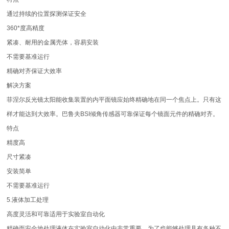
通过持续的位置探测保证安全
360*度高精度
紧凑、耐用的金属壳体，容易安装
不需要基准运行
精确对齐保证大效率
解决方案
菲涅尔反光镜太阳能收集装置的内平面镜应始终精确地在同一个焦点上。只有这
样才能达到大效率。巴鲁夫BSI倾角传感器可靠保证每个镜面元件的精确对齐。
特点
精度高
尺寸紧凑
安装简单
不需要基准运行
5.液体加工处理
高度灵活和可靠适用于实验室自动化
精确而安全地处理液体在实验室自动化中非常重要。为了也能够处理具有各种不