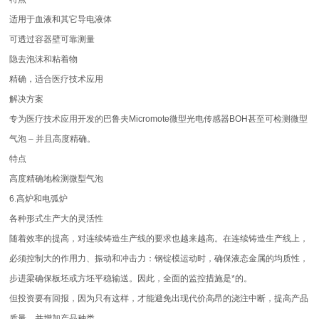
适用于血液和其它导电液体
可透过容器壁可靠测量
隐去泡沫和粘着物
精确，适合医疗技术应用
解决方案
专为医疗技术应用开发的巴鲁夫Micromote微型光电传感器BOH甚至可检测微型
气泡 – 并且高度精确。
特点
高度精确地检测微型气泡
6.高炉和电弧炉
各种形式生产大的灵活性
随着效率的提高，对连续铸造生产线的要求也越来越高。在连续铸造生产线上，
必须控制大的作用力、振动和冲击力：钢锭模运动时，确保液态金属的均质性，
步进梁确保板坯或方坯平稳输送。因此，全面的监控措施是*的。
但投资要有回报，因为只有这样，才能避免出现代价高昂的浇注中断，提高产品
质量，并增加产品种类。