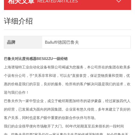
相关文章
RELATED ARTICLES
详细介绍
品牌
Balluff/德国巴鲁夫
巴鲁夫对比度传感器BES02ZU一级经销
上海谱瑞特工业自动化设备有限公司竭诚为您服务，本公司所在的集团在欧美多
个设有分公司，于*关系非常和谐，可以去*直接拿货，保证货物质量和货期，优
惠的价格是我们的宗旨，良好的服务、给所有的客户解决问题是我们的追求，欢
迎与我们合作！
巴鲁夫作为一家中型企业，成立于毗邻斯图加特市的诺伊豪森，经过家族四代人
的经营，已发展成为面向的跨国集团。企业富有悠久传统，多年来建立了良好的
客户关系，同时也是客户眼中重要的创新合作伙伴与市场。
我们的企业很早便向市场敞开了大门。80年代初期直至后来很长的一段时间
内，巴鲁夫是巴西*家及仅仅一家从事自主生产的传感器制造商。如今巴鲁夫不