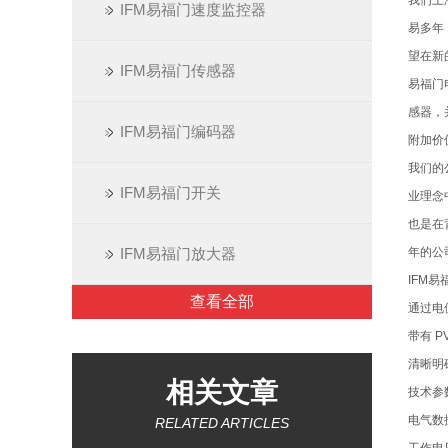
我们上
IFM易福门速度监控器
易多年
望在新
IFM易福门传感器
易福门
感器，
IFM易福门编码器
附加价
我们的
IFM易福门开关
业理念
也是在
IFM易福门放大器
年的公司
IFM易
查看全部
通过电
带有 P
清晰明
相关文章
技术参
电气数
RELATED ARTICLES