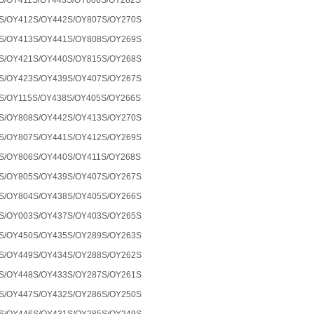
S/OY411S/OY443S/OY806S/OY282S
S/OY412S/OY442S/OY807S/OY270S
S/OY413S/OY441S/OY808S/OY269S
S/OY421S/OY440S/OY815S/OY268S
S/OY423S/OY439S/OY407S/OY267S
S/OY115S/OY438S/OY405S/OY266S
S/OY808S/OY442S/OY413S/OY270S
S/OY807S/OY441S/OY412S/OY269S
S/OY806S/OY440S/OY411S/OY268S
S/OY805S/OY439S/OY407S/OY267S
S/OY804S/OY438S/OY405S/OY266S
S/OY003S/OY437S/OY403S/OY265S
S/OY450S/OY435S/OY289S/OY263S
S/OY449S/OY434S/OY288S/OY262S
S/OY448S/OY433S/OY287S/OY261S
S/OY447S/OY432S/OY286S/OY250S