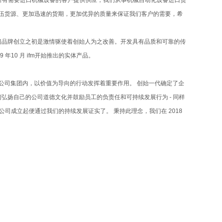
所有需要进口机械设备的客户提供供应，我们从事机械自动化设备进口贸
队伍货源、更加迅速的货期，更加优异的质量来保证我们客户的需要，希
福门品牌创立之初是激情驱使着创始人为之改善。开发具有品质和可靠的传
年10 月 ifm开始推出的实体产品。
 公司集团内，以价值为导向的行动发挥着重要作用。 创始一代确定了企
们弘扬自己的公司道德文化并鼓励员工的负责任和可持续发展行为 - 同样
司成立起便通过我们的持续发展证实了。 秉持此理念，我们在 2018