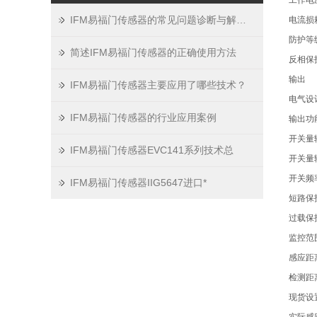
工作电压 [
IFM易福门传感器的常见问题诊断与解决方法分享
电流损耗 [
防护等级
简述IFM易福门传感器的正确使用方法
反相保
输出
IFM易福门传感器主要应用了哪些技术？
电气设计
IFM易福门传感器的行业应用案例
输出功
开关量输
IFM易福门传感器EVC141系列技术总
开关量输
开关频率D
IFM易福门传感器IIG5647进口*
短路保
过载保
监控范
感应距离 
检测距
现货设置