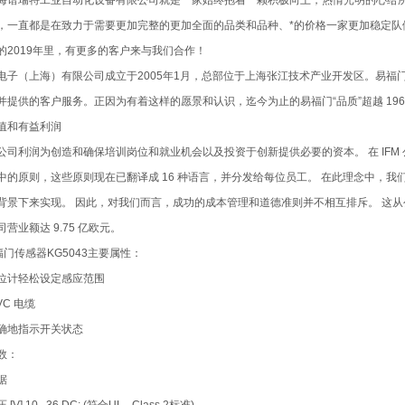
海谱瑞特工业自动化设备有限公司就是一家始终抱着一颗积极向上，热情光明的心给
，一直都是在致力于需要更加完整的更加全面的品类和品种、*的价格一家更加稳定
的2019年里，有更多的客户来与我们合作！
电子（上海）有限公司成立于2005年1月，总部位于上海张江技术产业开发区。易
并提供的客户服务。正因为有着这样的愿景和认识，迄今为止的易福门“品质”超越 1969 
值和有益利润
公司利润为创造和确保培训岗位和就业机会以及投资于创新提供必要的资本。 在 IFM
中的原则，这些原则现在已翻译成 16 种语言，并分发给每位员工。 在此理念中，我
背景下来实现。 因此，对我们而言，成功的成本管理和道德准则并不相互排斥。 这从公
营业额达 9.75 亿欧元。
福门传感器KG5043主要属性：
位计轻松设定感应范围
VC 电缆
确地指示开关状态
数：
据