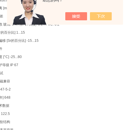
助您的吗？
离 Sr [mm] 8 ± 10 %
mm] 0...6.5
偏差
璃: 0.4 / 水: 1 / 陶瓷: 0.2 / PVC: 0.2
r的百分比] 1...15
 [Sr的百分比] -15...15
件
°C] -25...80
等级 IP 67
测试
电磁兼容
47-5-2
年] 648
术数据
 122.5
螺纹结构