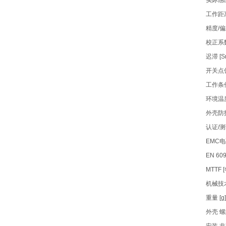
实际感应距
工作距离 [
精度/
校正系数 玻
迟滞 [S
开关点偏移
工作条
环境温度 [
外壳防护
认证/
EMC
EN 609
MTTF [
机械技
重量 [g]
外壳 