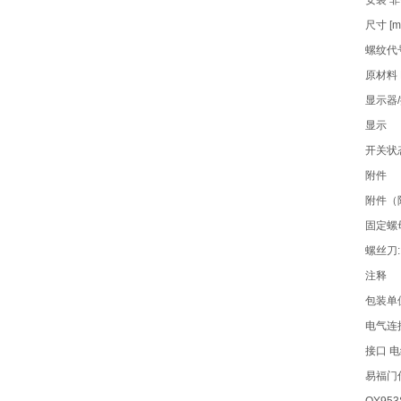
安装 
尺寸 [mm
螺纹代号 
原材料 
显示器
显示
开关状态 
附件
附件（
固定螺母
螺丝刀:
注释
包装单位
电气连
接口 电缆:
易福门