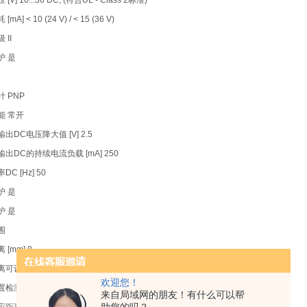
V] 10...36 DC; (符合UL - Class 2标准)
mA] < 10 (24 V) / < 15 (36 V)
 II
护 是
 PNP
能 常开
出DC电压降大值 [V] 2.5
出DC的持续电流负载 [mA] 250
C [Hz] 50
护 是
护 是
围
[mm] 8
离可设 是
欢迎您！
检测距离 [mm] 8
来自局域网的朋友！有什么可以帮