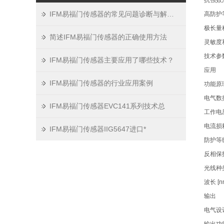
抗强效
IFM易福门传感器的常见问题诊断与解决方法分享
高防护
极长量
简述IFM易福门传感器的正确使用方法
灵敏度
技术参
IFM易福门传感器主要应用了哪些技术？
应用
IFM易福门传感器的行业应用案例
功能原
电气数
IFM易福门传感器EVC141系列技术总
工作电压 [
电流损耗 [
IFM易福门传感器IIG5647进口*
防护等级 
反相保
光线种
波长 [n
输出
电气设计