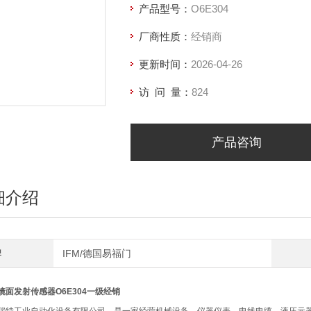
产品型号：
O6E304
厂商性质：
经销商
更新时间：
2026-04-26
访 问 量：
824
产品咨询
细介绍
牌
IFM/德国易福门
镜面发射传感器O6E304一级经销