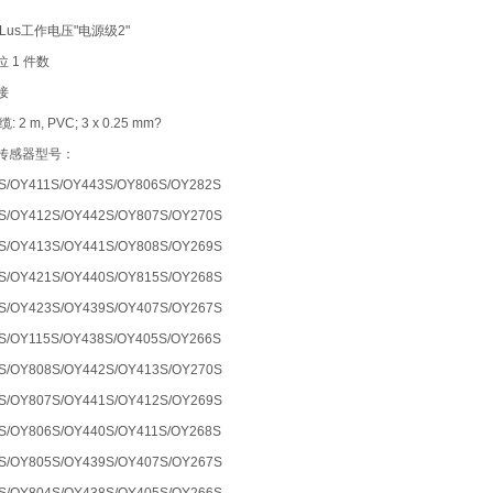
Lus工作电压"电源级2"
 1 件数
接
 2 m, PVC; 3 x 0.25 mm?
传感器型号：
S/OY411S/OY443S/OY806S/OY282S
S/OY412S/OY442S/OY807S/OY270S
S/OY413S/OY441S/OY808S/OY269S
S/OY421S/OY440S/OY815S/OY268S
S/OY423S/OY439S/OY407S/OY267S
S/OY115S/OY438S/OY405S/OY266S
S/OY808S/OY442S/OY413S/OY270S
S/OY807S/OY441S/OY412S/OY269S
S/OY806S/OY440S/OY411S/OY268S
S/OY805S/OY439S/OY407S/OY267S