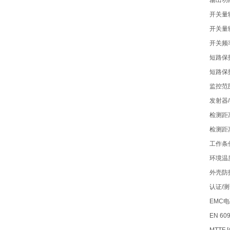
输出功能
开关量输
开关量输
开关频率D
短路保
短路保
监控范
发射器
检测距离 
检测距
工作条
环境温度 [
外壳防护等级
认证/
EMC
EN 609