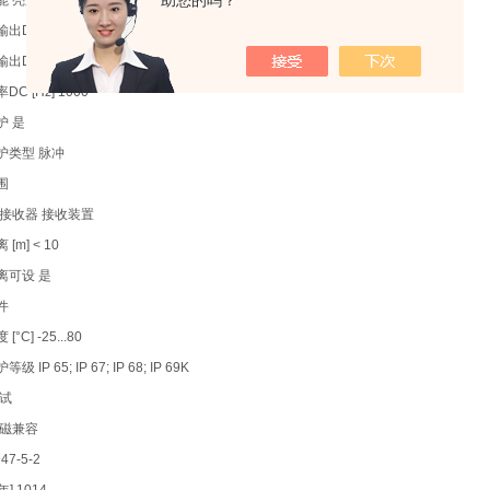
助您的吗？
 亮通和暗通模式; (可选)
出DC电压降大值 [V] 2.5
出DC的持续电流负载 [mA] 100
C [Hz] 1000
护 是
护类型 脉冲
围
/接收器 接收装置
[m] < 10
离可设 是
件
°C] -25...80
 IP 65; IP 67; IP 68; IP 69K
测试
电磁兼容
47-5-2