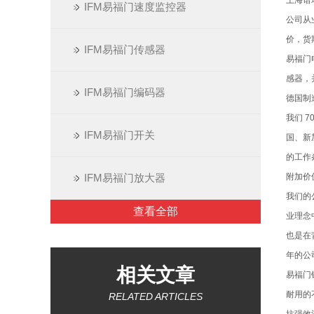
上海谱
IFM易福门速度监控器
公司从
价，货
IFM易福门传感器
易福门
感器，
IFM易福门编码器
德国制
我们 
IFM易福门开关
国、新
的工作
IFM易福门放大器
附加价
我们的
查看全部
业理念
也是在
年的公司
相关文章
易福门
耐用的
RELATED ARTICLES