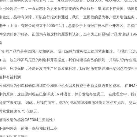
瑞特工业自动化设备有限公司，是一家经营机械设备、仪器仪表、电线电缆、液压元
业已经超过十年，一直励志于为更更多有需要的客户做服务，集团旗下在美国、德国都
期较短，品种有保障，可以自行报关和通过，我们一直提倡的是为客户提升增值服务
电子（上海）有限公司成立于2005年1月，总部位于上海张江技术产业开发区。易
并提供的客户服务。正因为有着这样的愿景和认识，迄今为止的易福门“品质”超越 1969 
造
70 % 的产品均是在德国开发和制造。 我们深感与业务据点德国紧密相连。 但我们已
加坡、波兰和罗马尼亚的制造和开发据点，我们将遵循自己的原则，并能以*的专业能
条件、环境保护，还是开发与生产的高质量标准，我们的所有制造和开发据点均按相
值和有益利润
公司利润为创造和确保培训岗位和就业机会以及投资于创新提供必要的资本。 在 IFM
中的原则，这些原则现在已翻译成 16 种语言，并分发给每位员工。 在此理念中，我
背景下来实现。 因此，对我们而言，成功的成本管理和道德准则并不相互排斥。 这从公
营业额达 9.75 亿欧元。
镜面发射传感器O6E304主要属性：
不锈钢外壳，适用于食品和饮料工业