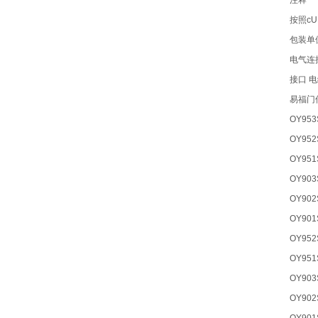
注释
按照cU
包装单位
电气连
接口 电缆:
易福门
OY953
OY952
OY951
OY903
OY902
OY901
OY952
OY951
OY903
OY902