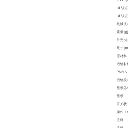
MTTF [
UL认证
UL认证
机械技
重量 [g]
外壳 
尺寸 [mm
原材料 外
透镜材
PMMA
透镜校
显示器
显示
开关状态 
操作 1 
注释