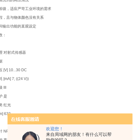
清洗剂的高压清洗
等级，适应严苛工业环境的需求
程，且与物体颜色没有关系
和输出功能的直观设定
数：
理 对射式传感器
据
V] 10...30 DC
mA] 7; ((24 V))
III
护 是
类 红光
m] 633
欢迎您！
 NPN
来自局域网的朋友！有什么可以帮