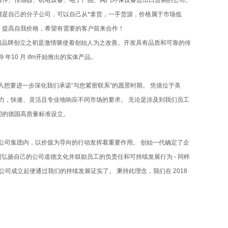
器件、传感器、机电设备、电子产品、阀门环保设备进出口贸易的公司。
是自己的分子公司，可以自己从*拿货，一手货源，价格属于市场低
，提高自我价格，希望有需要的客户前来合作！
福门品牌创立之初是激情驱使着创始人为之改善。开发具有品质和可靠的传
年10 月 ifm开始推出的实体产品。
进入想要进一步深化我们承诺“与您紧密联系”的愿景时期。 凭借位于美
力，快速、灵活且专业地响应不同市场的要求。 无论是涉及到我们员工
同的德国高质量标准设立。
 公司集团内，以价值为导向的行动发挥着重要作用。 创始一代确定了企
们弘扬自己的公司道德文化并鼓励员工的负责任和可持续发展行为 - 同样
司成立起便通过我们的持续发展证实了。 秉持此理念，我们在 2018