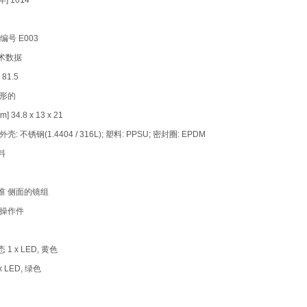
年] 1014
编号 E003
术数据
 81.5
矩形的
] 34.8 x 13 x 21
壳: 不锈钢(1.4404 / 316L); 塑料: PPSU; 密封圈: EPDM
料
准 侧面的镜组
/操作件
1 x LED, 黄色
x LED, 绿色