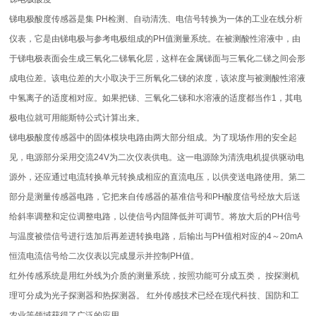
锑电极酸度传感器是集 PH检测、自动清洗、电信号转换为一体的工业在线分析
仪表，它是由锑电极与参考电极组成的PH值测量系统。在被测酸性溶液中，由
于锑电极表面会生成三氧化二锑氧化层，这样在金属锑面与三氧化二锑之间会形
成电位差。该电位差的大小取决于三所氧化二锑的浓度，该浓度与被测酸性溶液
中氢离子的适度相对应。如果把锑、三氧化二锑和水溶液的适度都当作1，其电
极电位就可用能斯特公式计算出来。
锑电极酸度传感器中的固体模块电路由两大部分组成。为了现场作用的安全起
见，电源部分采用交流24V为二次仪表供电。这一电源除为清洗电机提供驱动电
源外，还应通过电流转换单元转换成相应的直流电压，以供变送电路使用。第二
部分是测量传感器电路，它把来自传感器的基准信号和PH酸度信号经放大后送
给斜率调整和定位调整电路，以使信号内阻降低并可调节。将放大后的PH信号
与温度被偿信号进行迭加后再差进转换电路，后输出与PH值相对应的4～20mA
恒流电流信号给二次仪表以完成显示并控制PH值。
红外传感系统是用红外线为介质的测量系统，按照功能可分成五类， 按探测机
理可分成为光子探测器和热探测器。 红外传感技术已经在现代科技、国防和工
农业等领域获得了广泛的应用