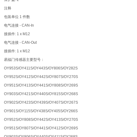
注释
包装单位 1 件数
电气连接 - CAN-In
接插件: 1 x M12
电气连接 - CAN-Out
接插件: 1 x M12
易福门传感器主要型号：
OY953S/OY411S/OY443S/OY806S/OY282S
OY952S/OY412S/OY442S/OY807S/OY270S
OY951S/OY413S/OY441S/OY808S/OY269S
OY903S/OY421S/OY440S/OY815S/OY268S
OY902S/OY423S/OY439S/OY407S/OY267S
OY901S/OY115S/OY438S/OY405S/OY266S
OY952S/OY808S/OY442S/OY413S/OY270S
OY951S/OY807S/OY441S/OY412S/OY269S
OY903S/OY806S/OY440S/OY411S/OY268S