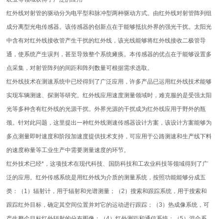
红外线对射管的驱动分为电平型和脉冲型两种驱动方式。由红外线对射管阵列组
成分离型光电传感器。该传感器的创新点在于能够抵抗外界的强光干扰。太阳光
中含有对红外线接收管产生干扰的红外线，该光线能够将红外线接收二极管导
通，使系统产生误判，甚至导致整个系统瘫痪。本传感器的优点在于能够设置多
点采集，对射管阵列的间距和阵列数量可根据需求选取。
红外线技术在测速系统中已经得到了广泛应用，许多产品已运用红外线技术能够
实现车辆测速、探测等研究。红外线应用速度测量领域时，难克服的是受强太阳
光等多种含有红外线的光源干扰。外界光源的干扰成为红外线应用于野外的瓶
颈。针对此问题，这里提出一种红外线测速传感器设计方案，该设计方案能够为
多点测量即时速度和阶段加速度提供技术支持，可应用于公路测速和生产线下料
的速度称量等工业生产中需要测量速度的环节。
红外技术已经*，这项技术在现代科技、国防科技和工农业科技等领域得到了广
泛的应用。红外传感系统是用红外线为介质的测量系统，按照功能能够分成五
类：（1）辐射计，用于辐射和光谱测量；（2）搜索和跟踪系统，用于搜索和
跟踪红外目标，确定其空间位置并对它的运动进行跟踪；（3）热成像系统，可
产生整个目标红外辐射的分布图像；（4）红外测距和通信系统；（5）混合系