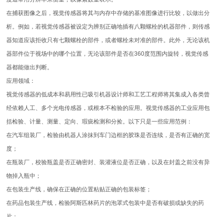
在捕获图像之后，视觉传感器将其与内存中存储的基准图像进行比较，以做出分
析。例如，若视觉传感器被设定为辨别正确地插有八颗螺栓的机器部件，则传感
器知道应该拒收只有七颗螺栓的部件，或者螺栓未对准的部件。此外，无论该机
器部件位于视场中的哪个位置，无论该部件是否在360度范围内旋转，视觉传感
器都能做出判断。
应用领域：
视觉传感器的低成本和易用性已吸引机器设计师和工艺工程师将其集成入各类曾
经依赖人工、多个光电传感器，或根本不检验的应用。视觉传感器的工业应用包
括检验、计量、测量、定向、瑕疵检测和分捡。以下只是一些应用范例：
在汽车组装厂，检验由机器人涂抹到车门边框的胶珠是否连续，是否有正确的宽
度；
在瓶装厂，校验瓶盖是否正确密封、装灌液位是否正确，以及在封盖之前没有异
物掉入瓶中；
在包装生产线，确保在正确的位置粘贴正确的包装标签；
在药品包装生产线，检验阿斯匹林药片的泡罩式包装中是否有破损或缺失的药
片；