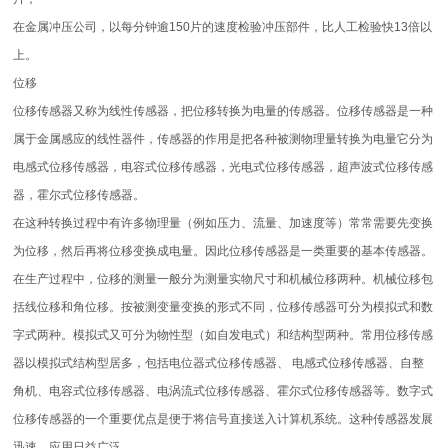
在金属冲压公司，以每分钟逾150片的速度检验冲压部件，比人工检验快13倍以
上。
位移
位移传感器又称为线性传感器，把位移转换为电量的传感器。位移传感器是一种
属于金属感应的线性器件，传感器的作用是把各种被测物理量转换为电量它分为
电感式位移传感器，电容式位移传感器，光电式位移传感器，超声波式位移传感
器，霍尔式位移传感器。
在这种转换过程中有许多物理量（例如压力、流量、加速度等）常常需要先变换
为位移，然后再将位移变换成电量。因此位移传感器是一类重要的基本传感器。
在生产过程中，位移的测量一般分为测量实物尺寸和机械位移两种。机械位移包
括线位移和角位移。按被测变量变换的形式不同，位移传感器可分为模拟式和数
字式两种。模拟式又可分为物性型（如自发电式）和结构型两种。常用位移传感
器以模拟式结构型居多，包括电位器式位移传感器、 电感式位移传感器、自整
角机、电容式位移传感器、电涡流式位移传感器、霍尔式位移传感器等。数字式
位移传感器的一个重要优点是便于将信号直接送入计算机系统。这种传感器发展
迅速，应用日益广泛。