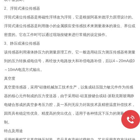
2、浮筒式液位传感器
浮筒式液位传感器是将磁性浮球改为浮筒，它是根据阿基米德浮力原理设计的。
浮筒式液位传感器是利用微小的金属膜应变传感技术来测量液体的液位、界位或
密度的。它在工作时可以通过现场按键来进行常规的设定操作。
3、静压或液位传感器
该传感器利用液体静压力的测量原理工作。它一般选用硅压力测压传感器将测量
到的压力转换成电信号，再经放大电路放大和补偿电路补偿，后以4～20mA或0
～10mA电流方式输出。
真空度
真空度传感器，采用*硅微机械加工技术生产，以集成硅压阻力敏元件作为传感
器的核心元件制成的压力变送器，由于采用硅-硅直接键合或硅-派勒克斯玻璃静
电键合形成的真空参考压力腔，及一系列无应力封装技术及精密温度补偿技术，
因而具有稳定性优良、精度高的突出优点，适用于各种情况下压力的测量与控
制。
特点及用途
采用低量程芯片真空绝压封装，产品具有高的过载能力。芯片采用真空充注硅油