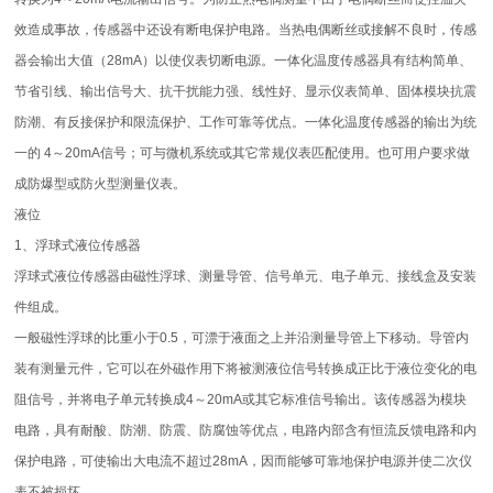
效造成事故，传感器中还设有断电保护电路。当热电偶断丝或接解不良时，传感
器会输出大值（28mA）以使仪表切断电源。一体化温度传感器具有结构简单、
节省引线、输出信号大、抗干扰能力强、线性好、显示仪表简单、固体模块抗震
防潮、有反接保护和限流保护、工作可靠等优点。一体化温度传感器的输出为统
一的 4～20mA信号；可与微机系统或其它常规仪表匹配使用。也可用户要求做
成防爆型或防火型测量仪表。
液位
1、浮球式液位传感器
浮球式液位传感器由磁性浮球、测量导管、信号单元、电子单元、接线盒及安装
件组成。
一般磁性浮球的比重小于0.5，可漂于液面之上并沿测量导管上下移动。导管内
装有测量元件，它可以在外磁作用下将被测液位信号转换成正比于液位变化的电
阻信号，并将电子单元转换成4～20mA或其它标准信号输出。该传感器为模块
电路，具有耐酸、防潮、防震、防腐蚀等优点，电路内部含有恒流反馈电路和内
保护电路，可使输出大电流不超过28mA，因而能够可靠地保护电源并使二次仪
表不被损坏。