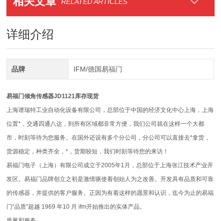
相关文章
RELATED ARTICLES
详细介绍
品牌
IFM/德国易福门
易福门倾角传感器JD1121库存现货
上海谱瑞特工业自动化设备有限公司，总部位于中国的经济文化中心上海，上海
位置*，交通四通八达，到所有区域都非常方便，我们公司就在这样一个大都
市，时刻等待为您服务。在国外还设有多个分公司，分公司可以直接去*拿货，
货源稳定，种类齐全，*，货期较短，我们时刻等待您的来访！
易福门电子（上海）有限公司成立于2005年1月，总部位于上海张江技术产业开
发区。易福门品牌创立之初是激情驱使着创始人为之改善。开发具有品质和可靠
的传感器，并提供的客户服务。正因为有着这样的愿景和认识，迄今为止的易福
门“品质”超越 1969 年10 月 ifm开始推出的实体产品。
质量和服务