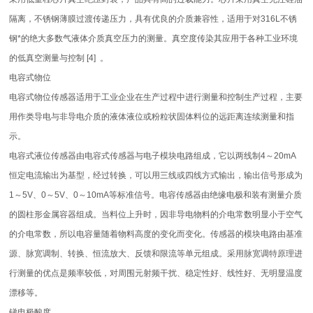
隔离，不锈钢薄膜过渡传递压力，具有优良的介质兼容性，适用于对316L不锈
钢*的绝大多数气液体介质真空压力的测量。真空度传染其应用于各种工业环境
的低真空测量与控制 [4] 。
电容式物位
电容式物位传感器适用于工业企业在生产过程中进行测量和控制生产过程，主要
用作类导电与非导电介质的液体液位或粉粒状固体料位的远距离连续测量和指
示。
电容式液位传感器由电容式传感器与电子模块电路组成，它以两线制4～20mA
恒定电流输出为基型，经过转换，可以用三线或四线方式输出，输出信号形成为
1～5V、0～5V、0～10mA等标准信号。电容传感器由绝缘电极和装有测量介质
的圆柱形金属容器组成。当料位上升时，因非导电物料的介电常数明显小于空气
的介电常数，所以电容量随着物料高度的变化而变化。传感器的模块电路由基准
源、脉宽调制、转换、恒流放大、反馈和限流等单元组成。采用脉宽调特原理进
行测量的优点是频率较低，对周围元射频干扰、稳定性好、线性好、无明显温度
漂移等。
锑电极酸度