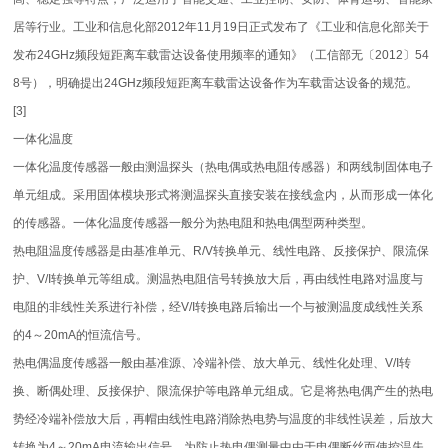
居等行业。工业和信息化部2012年11月19日正式发布了《工业和信息化部关于
发布24GHz频段短距离车载雷达设备使用频率的通知》（工信部无〔2012〕54
8号），明确提出24GHz频段短距离车载雷达设备作为车载雷达设备的规范。
[3]
一体化温度
一体化温度传感器一般由测温探头（热电偶或热电阻传感器）和两线制固体电子
单元组成。采用固体模块形式将测温探头直接安装在接线盒内，从而形成一体化
的传感器。一体化温度传感器一般分为热电阻和热电偶型两种类型。
热电阻温度传感器是由基准单元、R/V转换单元、线性电路、反接保护、限流保
护、V/I转换单元等组成。测温热电阻信号转换放大后，再由线性电路对温度与
电阻的非线性关系进行补偿，经V/I转换电路后输出一个与被测温度成线性关系
的4～20mA的恒流信号。
热电偶温度传感器一般由基准源、冷端补偿、放大单元、线性化处理、V/I转
换、断偶处理、反接保护、限流保护等电路单元组成。它是将热电偶产生的热电
势经冷端补偿放大后，再帽由线性电路消除热电势与温度的非线性误差，后放大
转换为4～20mA电流输出信号。为防止热电偶测量中由于电偶断丝而使控温失