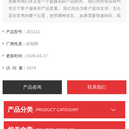
质量对我们而言是一个超越实际产品的词。 我们的所有流程均
专注于客户服务和产品质量。 我们亲自为客户提供支持 - 无论
是在世界的哪个位置，使用哪种语言。 如果需要快速响应，我
们的专家会通过免费服务提供的支持。 我们利用客户反馈来持
续改进产品质量。
产品型号：
JD1121
厂商性质：
经销商
更新时间：
2026-04-27
访 问 量：
1074
产品咨询
联系我们
产品分类
PRODUCT CATEGORY