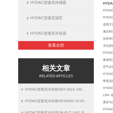
HYDAC贺德克传感器
HYD
HYD
HYDAC贺德克滤芯
HYDA
适用于
液压和
HYDAC贺德克冷却器
在所有
查看全部
无论您
HYDA
紧凑型
相关文章
空气冷
HYDA
RELATED ARTICLES
带直流
HYDA
HYDAC贺德克冷却器HEX S615-100现货现货
LNH-
HYDAC贺德克冷却器HEXS400-10-00上海总
液压马
HYD
HYDAC贺德克冷却器OK-ELC-1H/1.0/230V/1/S现货技术资料