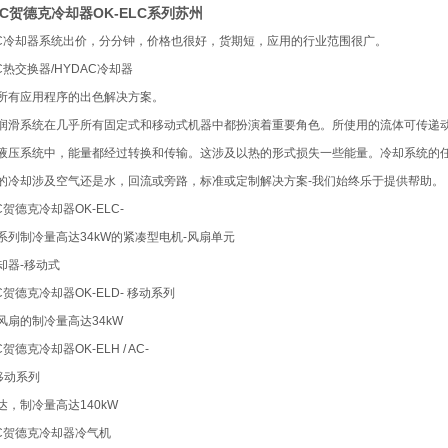
AC贺德克冷却器OK-ELC系列苏州
AC冷却器系统出价，分分钟，价格也很好，货期短，应用的行业范围很广。
C热交换器/HYDAC冷却器
所有应用程序的出色解决方案。
润滑系统在几乎所有固定式和移动式机器中都扮演着重要角色。所使用的流体可传递
液压系统中，能量都经过转换和传输。这涉及以热的形式损失一些能量。冷却系统的
的冷却涉及空气还是水，回流或旁路，标准或定制解决方案-我们始终乐于提供帮助。
C贺德克冷却器OK-ELC-
系列制冷量高达34kW的紧凑型电机-风扇单元
却器-移动式
C贺德克冷却器OK-ELD- 移动系列
风扇的制冷量高达34kW
C贺德克冷却器OK-ELH / AC-
 移动系列
达，制冷量高达140kW
AC贺德克冷却器冷气机