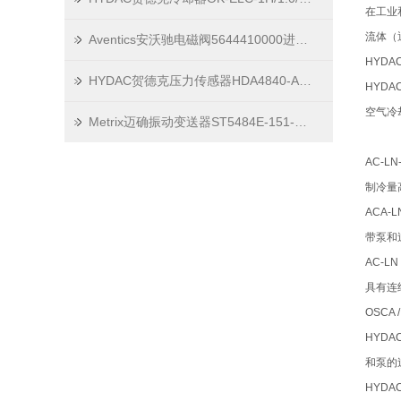
在工业
流体（
Aventics安沃驰电磁阀5644410000进口原厂资料
HYD
HYDAC贺德克压力传感器HDA4840-A-350-424(10m)现货直发
HYD
空气冷
Metrix迈确振动变送器ST5484E-151-0572-00到货
AC-L
制冷量
ACA-L
带泵和
AC-LN
具有连
OSCA
HYD
和泵的
HYDA