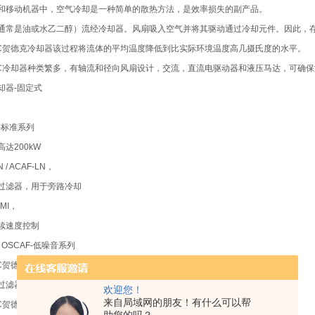
和移动机器中，空气冷却是一种简单的散热方法，是效率损失的副产品。
通常是油或水乙二醇）流经冷却器。风扇吸入空气并将其驱动通过冷却元件。因此，
AC贺德克冷却器该过程将流体的平均温度降低到比实际环境温度高几摄氏度的水平。
AC冷却器种类繁多，有轴流和径向风扇设计，交流，直流电驱动器和液压马达，可确
却器-固定式
N-标准系列
高达200kW
N / ACAF-LN，
过滤器，用于旁路冷却
 MI，
续速度控制
 / OSCAF-低噪音系列
AC贺德克冷却器带有风扇
过滤器和用于旁通冷却的过滤器，制冷量高达20kW
欢迎您！
来自局域网的朋友！有什么可以帮
C贺德克冷却器紧凑型系列OK-ELC