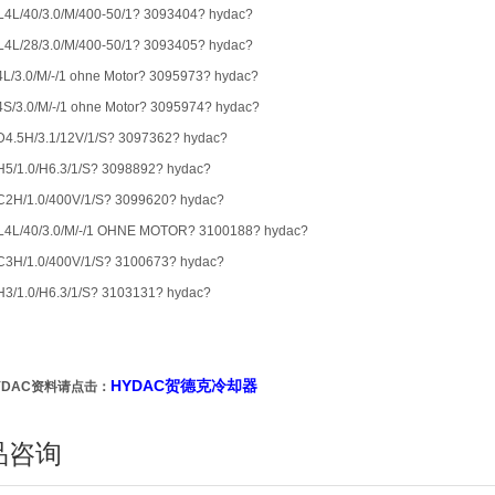
4L/40/3.0/M/400-50/1? 3093404? hydac?
4L/28/3.0/M/400-50/1? 3093405? hydac?
L/3.0/M/-/1 ohne Motor? 3095973? hydac?
S/3.0/M/-/1 ohne Motor? 3095974? hydac?
4.5H/3.1/12V/1/S? 3097362? hydac?
5/1.0/H6.3/1/S? 3098892? hydac?
2H/1.0/400V/1/S? 3099620? hydac?
4L/40/3.0/M/-/1 OHNE MOTOR? 3100188? hydac?
3H/1.0/400V/1/S? 3100673? hydac?
3/1.0/H6.3/1/S? 3103131? hydac?
HYDAC贺德克冷却器
YDAC资料请点击：
品咨询