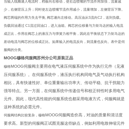
当输入线圈通入电
流
时，档板向右移动，使右边喷嘴的节流作用加强，流量减
少，右侧背压上升；同时使左边喷嘴节流作用减小，流量
增加，左侧背压下降。
阀芯两端的作用力失去平衡, 阀芯遂向左移动。高压油从S流向C2，送到负载。
负载回油通过
C1流过回油口，进入油箱。阀芯的位移量与力矩马达的输入电流
成正比，作用在阀芯上的液压力与弹簧力相平衡，
因此在平衡状态下力矩马达的
差动电流与阀芯的位移成正比。如果输入的电流反向，则流量也反向。表中是伺
服阀
的分类。
MOOG穆格伺服阀苏州分公司原装正品
MOOG伺服阀主要用在电气液压伺服系统中作为执行元件（见液
穆格
压伺服系统）。在伺服系统中，液压执行机构同电气及气动执行机构
相比，具有快速性好、单位重量输出功率大、传动平稳、抗干扰能力
强等特点。另一方面，在伺服系统中传递信号和校正特性时多用电气
元件。因此，现代高性能的伺服系统也都采用电液方式，伺服阀就是
这种系统的必需元件。
MOOG伺服阀造价高，对油的质量和清洁度
伺服阀结构比较复杂，穆格
要求高。新型的伺服阀正试图克服这些缺点，例如利用电致伸缩元件