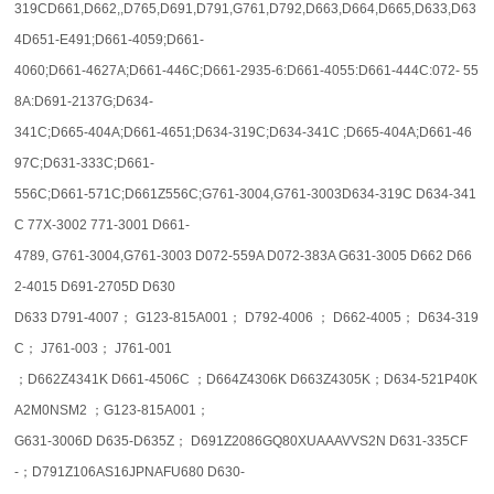
319CD661,D662,,D765,D691,D791,G761,D792,D663,D664,D665,D633,D63
4D651-E491;D661-4059;D661-
4060;D661-4627A;D661-446C;D661-2935-6:D661-4055:D661-444C:072- 55
8A:D691-2137G;D634-
341C;D665-404A;D661-4651;D634-319C;D634-341C ;D665-404A;D661-46
97C;D631-333C;D661-
556C;D661-571C;D661Z556C;G761-3004,G761-3003D634-319C D634-341
C 77X-3002 771-3001 D661-
4789, G761-3004,G761-3003 D072-559A D072-383A G631-3005 D662 D66
2-4015 D691-2705D D630
D633 D791-4007； G123-815A001； D792-4006 ； D662-4005； D634-319
C； J761-003； J761-001
；D662Z4341K D661-4506C ；D664Z4306K D663Z4305K；D634-521P40K
A2M0NSM2 ；G123-815A001；
G631-3006D D635-D635Z； D691Z2086GQ80XUAAAVVS2N D631-335CF
-；D791Z106AS16JPNAFU680 D630-