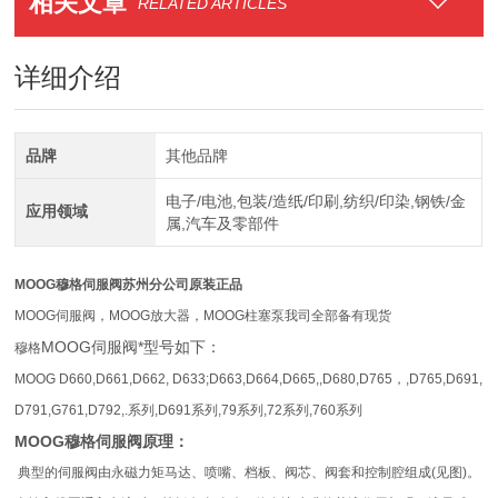
相关文章
RELATED ARTICLES
详细介绍
品牌
其他品牌
电子/电池,包装/造纸/印刷,纺织/印染,钢铁/金
应用领域
属,汽车及零部件
MOOG穆格伺服阀苏州分公司原装正品
MOOG伺服阀，MOOG放大器，MOOG柱塞泵我司全部备有现货
MOOG伺服阀*型号如下：
穆格
MOOG D660,D661,D662, D633;D663,D664,D665,,D680,D765，,D765,D691,
D791,G761,D792,.系列,D691系列,79系
列,72系列,760系列
MOOG穆格伺服阀
原理：
典型的伺服阀由永磁力矩马达、喷嘴、档板、阀芯、阀套和控制腔组成(见图)。