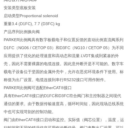
安装类型底板安装
启动类型Proportional solenoid
重量3.4 (D1FC), 7.7 (D3FC) kg
产品序列比例换向阀
PARKER比例阀具有数字板载电子和位置反馈的直动比例直流阀系列
D1FC（NG06 / CETOP 03）和D3FC（NG10 / CETOP 05）为不同
应用提供了优化的处理速度和高动态和流量.LVDT集成到紧凑的外
壳，因此不需要裸露的电缆连接。因此意外断开是不可能的。数字车
载电子设备位于坚固的金属外壳中，允许在恶劣环境条件下使用。标
称值为出厂设置。电缆连接到串行RS232接口可用作附件。
PARKER比例阀可选配EtherCAT®接口
具有EtherCAT®接口的D1FC和D3FC符合阀门和主控制器之间现代
通信的要求。由于数据传输速度高，循环时间短，因此现场总线系统
中也可实现苛刻的控制功能。
阀门由EtherCAT®接口启动和监控。实际值（阀芯位置），温度，运
行时间和不同的错误信息可用作诊断信号。阀门参数出厂设置，可以