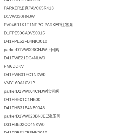
PARKER派克PAVC65R413
D1VW030HNJW
PV046R1K1T1NFPG PARKER柱塞泵
D1FPE50CA9VS0015
D41FPE52FB4NK0010
parkerD1VW006CNJW止回阀
D41FWE21DC4NLW0
FM6DDKV
D41FWB31FC1NXW0
VMY160A10V1P
parkerD1VW004CNJW比例阀
D41FHE01C1NB00
D41FHB31E4NB0048
parkerD1VW020BNJEE液压阀
D31FBE02CC4NKW0
D41FPB61FB5NK0010