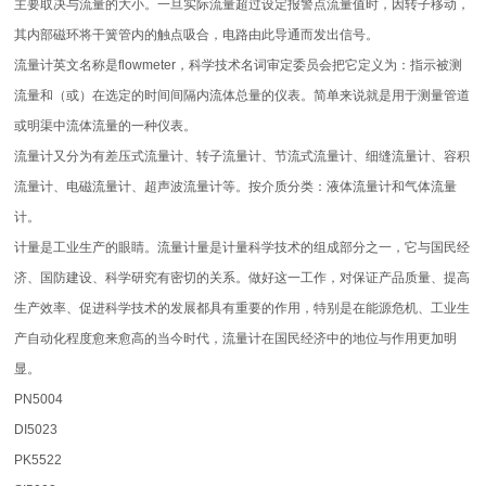
主要取决与流量的大小。一旦实际流量超过设定报警点流量值时，因转子移动，
其内部磁环将干簧管内的触点吸合，电路由此导通而发出信号。
流量计英文名称是flowmeter，科学技术名词审定委员会把它定义为：指示被测
流量和（或）在选定的时间间隔内流体总量的仪表。简单来说就是用于测量管道
或明渠中流体流量的一种仪表。
流量计又分为有差压式流量计、转子流量计、节流式流量计、细缝流量计、容积
流量计、电磁流量计、超声波流量计等。按介质分类：液体流量计和气体流量
计。
计量是工业生产的眼睛。流量计量是计量科学技术的组成部分之一，它与国民经
济、国防建设、科学研究有密切的关系。做好这一工作，对保证产品质量、提高
生产效率、促进科学技术的发展都具有重要的作用，特别是在能源危机、工业生
产自动化程度愈来愈高的当今时代，流量计在国民经济中的地位与作用更加明
显。
PN5004
DI5023
PK5522