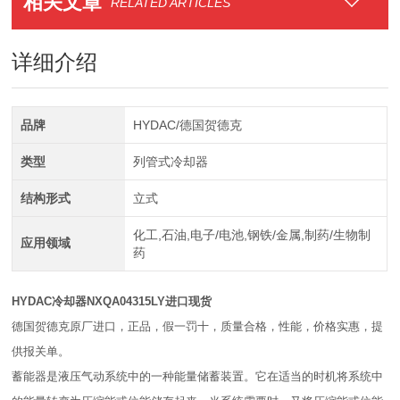
相关文章
RELATED ARTICLES
详细介绍
品牌
HYDAC/德国贺德克
类型
列管式冷却器
结构形式
立式
化工,石油,电子/电池,钢铁/金属,制药/生物制
应用领域
药
HYDAC冷却器NXQA04315LY进口现货
德国贺德克原厂进口，正品，假一罚十，质量合格，性能，价格实惠，提
供报关单。
蓄能器是液压气动系统中的一种能量储蓄装置。它在适当的时机将系统中