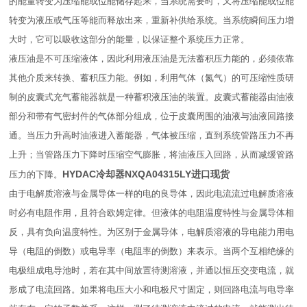
的能量转变为压缩能或位能储存起来，当系统需要时，又将压缩能或位能
转变为液压或气压等能而释放出来，重新补供给系统。当系统瞬间压力增
大时，它可以吸收这部分的能量，以保证整个系统压力正常。
液压油是不可压缩液体，因此利用液压油是无法蓄积压力能的，必须依靠
其他介质来转换、蓄积压力能。例如，利用气体（氮气）的可压缩性质研
制的皮囊式充气蓄能器就是一种蓄积液压油的装置。皮囊式蓄能器由油液
部分和带有气密封件的气体部分组成，位于皮囊周围的油液与油液回路接
通。当压力升高时油液进入蓄能器，气体被压缩，直到系统管路压力不再
上升；当管路压力下降时压缩空气膨胀，将油液压入回路，从而减缓管路
HYDAC冷却器NXQA04315LY进口现货
压力的下降。
由于电解质溶液与金属导体一样的电的良导体，因此电流流过电解质溶液
时必有电阻作用，且符合欧姆定律。但液体的电阻温度特性与金属导体相
反，具有负向温度特性。为区别于金属导体，电解质溶液的导电能力用电
导（电阻的倒数）或电导率（电阻率的倒数）来表示。当两个互相绝缘的
电极组成电导池时，若在其中间放置待测溶液，并通以恒压交变电流，就
形成了电流回路。如果将电压大小和电极尺寸固定，则回路电流与电导率