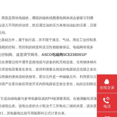
，两面是两块电磁铁，哪面的磁铁线圈通电阀体就会被吸引到哪
会进入不同的排油管，然后通过油的压力来推动油缸的活塞，活塞
运动。
流体的自动化基础元件，属于执行器，并不限于液压、气动。用在工业控制系
预期的控制，而控制的精度和灵活性都能够保证。电磁阀有很多
向控制阀、速度调节阀等。
ASCO电磁阀SCE238D010*
壳在测量过程中通常是接地或与设备的机壳相连接。当有物体移向
从而使电容量发生变化，使得和测量头相连的电路状态也随之发生
以绝缘的液体或粉状物等。霍尔元件是一种磁敏元件。利用霍尔元
件因产生霍尔效应而使开关内部电路状态发生变化，由此识别附近
在线交谈
。
，它是由锑电极与参考电极组成的PH值测量系统。在被测酸性溶液
形成电位差。该电位差的大小取决于三所氧化二锑的浓度，该浓度
电话
作1，其电极电位就可用能斯特公式计算出来。