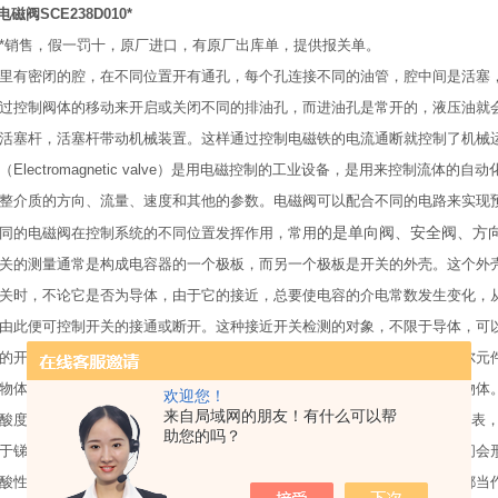
电磁阀SCE238D010*
*销售，假一罚十，原厂进口，有原厂出库单，提供报关单。
里有密闭的腔，在不同位置开有通孔，每个孔连接不同的油管，腔中间是活塞
过控制阀体的移动来开启或关闭不同的排油孔，而进油孔是常开的，液压油就
活塞杆，活塞杆带动机械装置。这样通过控制电磁铁的电流通断就控制了机械
（Electromagnetic valve）是用电磁控制的工业设备，是用来控制
整介质的方向、流量、速度和其他的参数。电磁阀可以配合不同的电路来实现
的是单向阀、安全阀、方
同的电磁阀在控制系统的不同位置发挥作用，常用
关的测量通常是构成电容器的一个极板，而另一个极板是开关的外壳。这个外
关时，不论它是否为导体，由于它的接近，总要使电容的介电常数发生变化，
由此便可控制开关的接通或断开。这种接近开关检测的对象，不限于导体，可
的开关，叫做霍尔开关。当磁性物件移近霍尔开关时，开关检测面上的霍尔元
物体存在，进而控制开关的通或断。这种接近开关的检测对象必须是磁性物体
欢迎您！
来自局域网的朋友！有什么可以帮
酸度传感器是集 PH检测、自动清洗、电信号转换为一体的工业在线分析仪表
助您的吗？
于锑电极表面会生成三氧化二锑氧化层，这样在金属锑面与三氧化二锑之间会
酸性溶液中氢离子的适度相对应。如果把锑、三氧化二锑和水溶液的适度都当