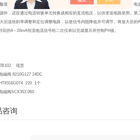
酸度传感器中的固体模块电路由两大部分组成。为了现场作用的安全起见，电源
源外，还应通过电流转换单元转换成相应的直流电压，以供变送电路使用。第
大后送给斜率调整和定位调整电路，以使信号内阻降低并可调节。将放大后的P
对应的4～20mA恒流电流信号给二次仪表以完成显示并控制PH值。
O
27B102 现货
电磁阀 8210G127 24DC
HT8316G074 220 1个
电磁阀SCX353.060
品咨询