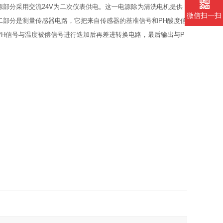
部分采用交流24V为二次仪表供电。这一电源除为清洗电机提供
微信扫一扫
二部分是测量传感器电路，它把来自传感器的基准信号和PH酸度信
H信号与温度被偿信号进行迭加后再差进转换电路，最后输出与P