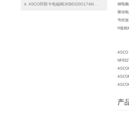
ASCO阿斯卡电磁阀JKB8320G174MO全新一手资料
锑电极
驱动电
号经放
H值相
ASC
NF83
ASCO
ASCO
ASCO
产