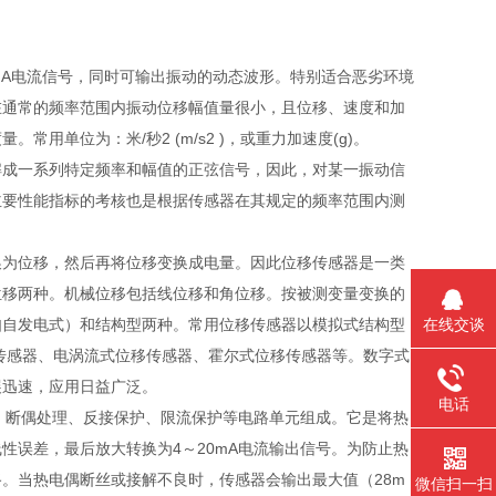
mA电流信号，同时可输出振动的动态波形。特别适合恶劣环境
在通常的频率范围内振动位移幅值量很小，且位移、速度和加
单位为：米/秒2 (m/s2 )，或重力加速度(g)。
解成一系列特定频率和幅值的正弦信号，因此，对某一振动信
主要性能指标的考核也是根据传感器在其规定的频率范围内测
换为位移，然后再将位移变换成电量。因此位移传感器是一类
位移两种。机械位移包括线位移和角位移。按被测变量变换的
在线交谈
如自发电式）和结构型两种。常用位移传感器以模拟式结构型
传感器、电涡流式位移传感器、霍尔式位移传感器等。数字式
展迅速，应用日益广泛。
电话
换、断偶处理、反接保护、限流保护等电路单元组成。它是将热
性误差，最后放大转换为4～20mA电流输出信号。为防止热
。当热电偶断丝或接解不良时，传感器会输出最大值（28m
微信扫一扫