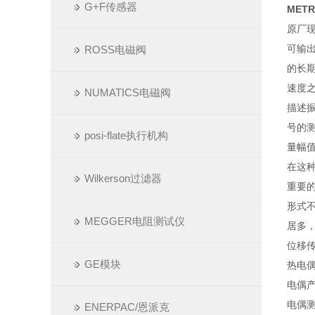
G+F传感器
MET
原厂
可输
ROSS电磁阀
的长
速度之
NUMATICS电磁阀
描述
号的
posi-flate执行机构
量幅
在这
Wilkerson过滤器
重要
形式
MEGGER电阻测试仪
居多
位移
GE模块
热电
电偶
电偶
ENERPAC/恩派克