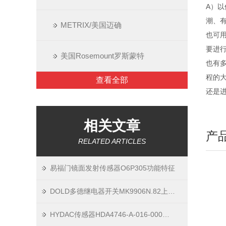
A）
潮、
METRIX/美国迈确
也可
要进
美国Rosemount罗斯蒙特
也有
程的
查看全部
还是
相关文章
产
RELATED ARTICLES
易福门镜面发射传感器O6P305功能特征
DOLD多德继电器开关MK9906N.82上海到货直供
HYDAC传感器HDA4746-A-016-000参数原理