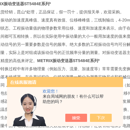
RIX振动变送器ST5484E系列*
现货经销，昆山*处理，正品保证，假一罚十，提供报关单，欢迎采购。
出振动的加速度真峰值、速度真有效值、位移峰峰值，三线制输出，4-20
期状态。工程振动量值的物理参数常用位移、速度和加速度来表示。由于
间都可互相转换，所以在实际使用中振动量的大小一般用加速度的值来度量。常用
振动信号的另一重要参数是信号的频率。绝大多数的工程振动信号均可分
测量，实际上是对组成该振动信号的正弦频率分量的测量。对振动变送器
值精度的高低来评定。
METRIX振动变送器ST5484E系列*
种转换过程中有许多物理量（例如压力、流量、加速度等）常常需要先变
的基本传感器。在生产过程中，位移的测量一般分为测量实物尺寸和机械
不同，位移传感器可分为模拟式和数字式两种。模拟式又可分为物性型（
欢迎您！
，包括电位器式位移传感器、 电感式位移传感器、自整角机、电容式位移
来自局域网的朋友！有什么可以帮
传感器的一个重要优点是便于将信号直接送入计算机系统。这种传感器发
助您的吗？
偶温度传感器一般由基准源、冷端补偿、放大单元、线性化处理、V/I转
产生的热电势经冷端补偿放大后，再帽由线性电路消除热电势与温度的非线
测量中由于电偶断丝而使控温失效造成事故，传感器中还设有断电保护电路