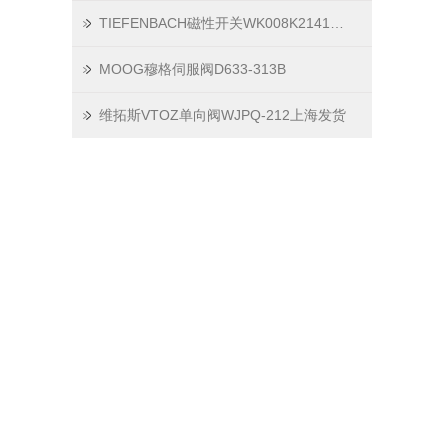
TIEFENBACH磁性开关WK008K2141进货
MOOG穆格伺服阀D633-313B
维拓斯VTOZ单向阀WJPQ-212上海发货