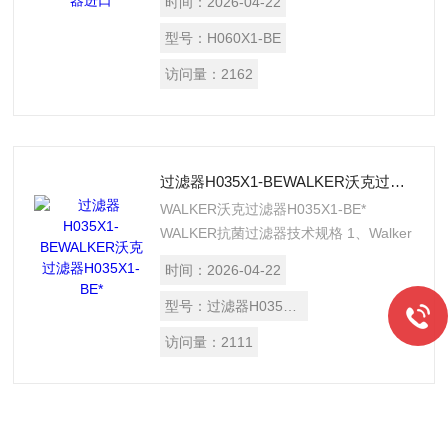
时间：
2026-04-22
水、锈、颗粒尘埃及油。如果不除去这些
杂质，他们将导致生产损耗、产品质量问
型号：
H060X1-BE
题及高的生产成本，因此提高压缩空气品
访问量：
2162
质就是降低生产成本。
过滤器H035X1-BEWALKER沃克过滤器H035X1-BE*
WALKER沃克过滤器H035X1-BE*
WALKER抗菌过滤器技术规格 1、Walker
医用灭菌过滤器是用铝合金制成的，并带
时间：
2026-04-22
有CE标志。 2、符合ISO7/1的BSP锥螺
纹连接或符合ANSIB2.1的NPT连接（如
型号：
过滤器H035X1-BE
果在北美使用的话）。 3、Walker抗菌过
访问量：
2111
滤器滤芯顶盖是不锈钢的，空气外面流到
里面穿过整个滤芯的。