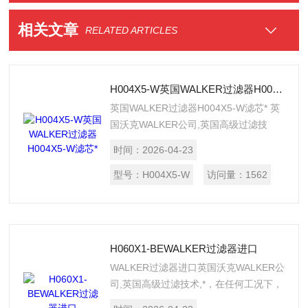
相关文章
RELATED ARTICLES
H004X5-W英国WALKER过滤器H004X5-W滤芯*
英国WALKER过滤器H004X5-W滤芯* 英
国沃克WALKER公司,英国高级过滤技
术,*，在任何工况下，未经处理过的空气
时间：
2026-04-23
含有很多杂质，如：水、锈、颗粒尘埃及
油。如果不除去这些杂质，他们将导致生
型号：
H004X5-W
访问量：
1562
产损耗、产品质量问题及高的生产成本，
因此提高压缩空气品质就是降低生产成
本。
H060X1-BEWALKER过滤器进口
WALKER过滤器进口英国沃克WALKER公
司,英国高级过滤技术,*，在任何工况下，
未经处理过的空气含有很多杂质，如：