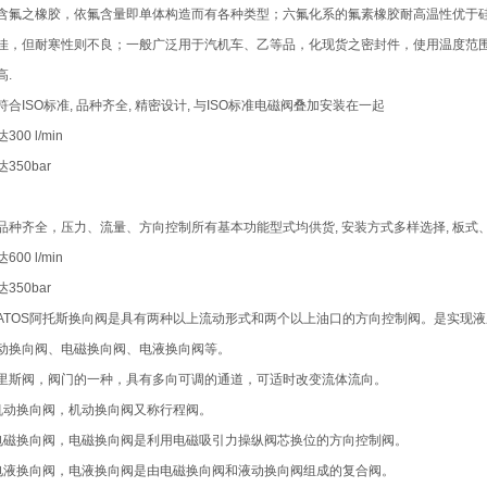
含氟之橡胶，依氟含量即单体构造而有各种类型；六氟化系的氟素橡胶耐高温性优于
佳，但耐寒性则不良；一般广泛用于汽机车、乙等品，化现货之密封件，使用温度范围-2
高.
合ISO标准, 品种齐全, 精密设计, 与ISO标准电磁阀叠加安装在一起
00 l/min
350bar
品种齐全，压力、流量、方向控制所有基本功能型式均供货, 安装方式多样选择, 板
00 l/min
350bar
ATOS阿托斯换向阀是具有两种以上流动形式和两个以上油口的方向控制阀。是实现
动换向阀、电磁换向阀、电液换向阀等。
里斯阀，阀门的一种，具有多向可调的通道，可适时改变流体流向。
机动换向阀，机动换向阀又称行程阀。
电磁换向阀，电磁换向阀是利用电磁吸引力操纵阀芯换位的方向控制阀。
电液换向阀，电液换向阀是由电磁换向阀和液动换向阀组成的复合阀。