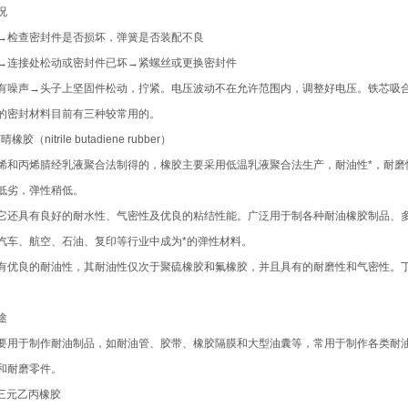
况
→检查密封件是否损坏，弹簧是否装配不良
→连接处松动或密封件已坏→紧螺丝或更换密封件
有噪声→头子上坚固件松动，拧紧。电压波动不在允许范围内，调整好电压。铁芯吸
的密封材料目前有三种较常用的。
晴橡胶（nitrile butadiene rubber）
烯和丙烯腈经乳液聚合法制得的，橡胶主要采用低温乳液聚合法生产，耐油性*，耐
低劣，弹性稍低。
它还具有良好的耐水性、气密性及优良的粘结性能。广泛用于制各种耐油橡胶制品、
汽车、航空、石油、复印等行业中成为*的弹性材料。
有优良的耐油性，其耐油性仅次于聚硫橡胶和氟橡胶，并且具有的耐磨性和气密性。
。
途
要用于制作耐油制品，如耐油管、胶带、橡胶隔膜和大型油囊等，常用于制作各类耐
和耐磨零件。
M三元乙丙橡胶