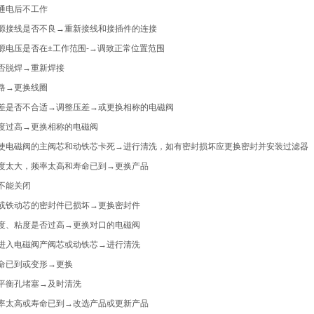
通电后不工作
源接线是否不良→重新接线和接插件的连接
源电压是否在±工作范围-→调致正常位置范围
否脱焊→重新焊接
路→更换线圈
差是否不合适→调整压差→或更换相称的电磁阀
度过高→更换相称的电磁阀
使电磁阀的主阀芯和动铁芯卡死→进行清洗，如有密封损坏应更换密封并安装过滤器
度太大，频率太高和寿命已到→更换产品
不能关闭
或铁动芯的密封件已损坏→更换密封件
度、粘度是否过高→更换对口的电磁阀
进入电磁阀产阀芯或动铁芯→进行清洗
命已到或变形→更换
平衡孔堵塞→及时清洗
率太高或寿命已到→改选产品或更新产品