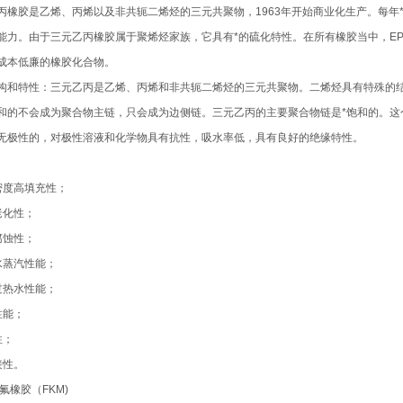
丙橡胶是乙烯、丙烯以及非共轭二烯烃的三元共聚物，1963年开始商业化生产。每年*
能力。由于三元乙丙橡胶属于聚烯烃家族，它具有*的硫化特性。在所有橡胶当中，E
成本低廉的橡胶化合物。
构和特性：三元乙丙是乙烯、丙烯和非共轭二烯烃的三元共聚物。二烯烃具有特殊的
和的不会成为聚合物主链，只会成为边侧链。三元乙丙的主要聚合物链是*饱和的。
无极性的，对极性溶液和化学物具有抗性，吸水率低，具有良好的绝缘特性。
密度高填充性；
老化性；
腐蚀性；
水蒸汽性能；
过热水性能；
性能；
性；
接性。
N 氟橡胶（FKM)