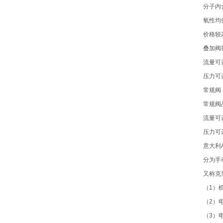
分子内
氧性均
价格较
叠加阀符
流量可达3
压力可达
常规阀
常规阀
流量可达6
压力可达
意大利
分为手
又称克
（1）
（2）
（3）