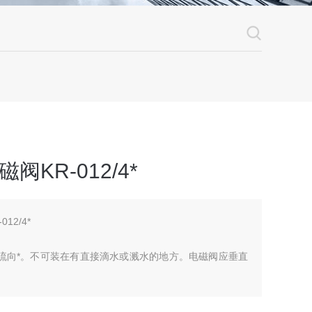
阀KR-012/4*
12/4*
流向*。不可装在有直接滴水或溅水的地方。电磁阀应垂直
的15%-10%波动范围内正常工作；
压差。并需通电数次，使之适温后方可正式投入使用；