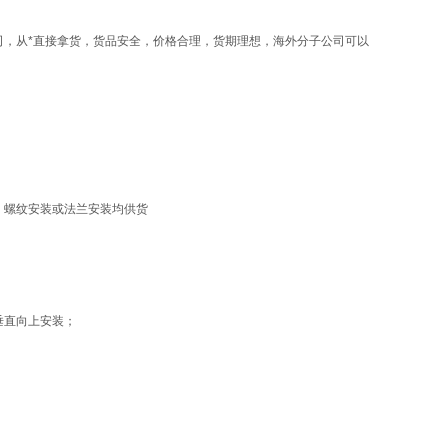
司，从*直接拿货，货品安全，价格合理，货期理想，海外分子公司可以
式、螺纹安装或法兰安装均供货
垂直向上安装；