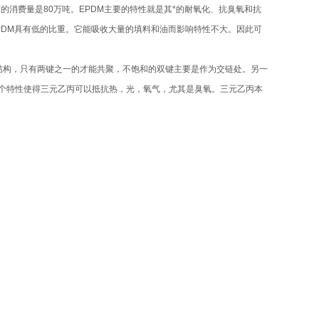
的消费量是80万吨。EPDM主要的特性就是其*的耐氧化、抗臭氧和抗
PDM具有低的比重。它能吸收大量的填料和油而影响特性不大。因此可
结构，只有两键之一的才能共聚，不饱和的双键主要是作为交链处。另一
这个特性使得三元乙丙可以抵抗热，光，氧气，尤其是臭氧。三元乙丙本