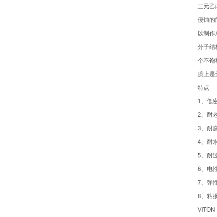
三元乙
侵蚀的
以制作
分子结
个不饱
质上是
特点
1、低
2、耐
3、耐
4、耐
5、耐
6、电
7、弹
8、粘
VITO