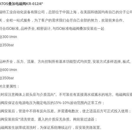
TOS叠加电磁阀KR-012/4*
瑞特工业自动化设备有限公司，总部位于中国上海，在美国和德国均有自己的分子公
关，全程一站式服务，为了客户的需求我们会尽自己全部的努力，欢迎前来合作。
合ISO标准, 品种齐全, 精密设计, 与ISO标准电磁阀叠加安装在一起
00 l/min
350bar
品种齐全，压力、流量、方向控制所有基本功能型式均供货, 安装方式多样选择, 板
00 l/min
350bar
的主要属性：
装时应注意阀体上箭头应与介质流向*。不可装在有直接滴水或溅水的地方。电磁阀应
磁阀应保证在电源电压为额定电压的15%-10%波动范围内正常工作；
磁阀安装后，管道中不得有反向压差。并需通电数次，使之适温后方可正式投入使用；
磁阀安装前应*清洗管道。通入的介质应无杂质。阀前装过滤器；
电磁阀发生故障或清洗时，为保证系统继续运行，应安装旁路装置。