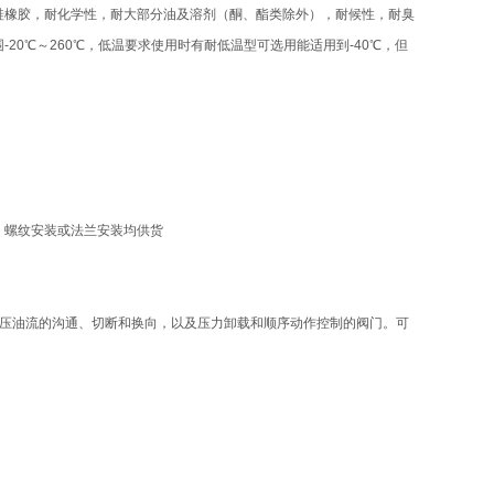
硅橡胶，耐化学性，耐大部分油及溶剂（酮、酯类除外），耐候性，耐臭
0℃～260℃，低温要求使用时有耐低温型可选用能适用到-40℃，但
式、螺纹安装或法兰安装均供货
液压油流的沟通、切断和换向，以及压力卸载和顺序动作控制的阀门。可