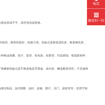
电话
微信扫一扫
合面杂质或不平，及时清洗或更换。
磨性较高，耐热性较好，粘接力强。其缺点是耐低温性差、耐臭氧性差，
多种耐油垫圈、垫片、套管、软包装、软胶管、印染胶辊、电缆胶材料
丁晴橡胶的缺点是不耐臭氧及芳香族、卤代烃、酮及酯类溶剂，不宜做绝
油模压制品，如O形圈、油封、皮碗、膜片、活门、波纹管等，也用于制