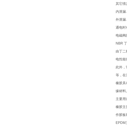
其它情
内泄漏
外泄漏
通电时
电磁阀
NBR 丁
由丁二
电性能
此外，
等，在
橡胶具
缘材料
主要用
橡胶主
作胶板
EPD