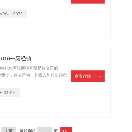
通过ATEX认证的防爆型柱塞泵 产品性
VPC-L-5073
31016一级经销
大利ATOS阿托斯柱塞泵是往复泵的一
动驱动，往复运动，其吸入和排出阀都
查看详情
降低，出口阀关闭，低于进口压力时，
作室压力升高，进口阀关闭，高于出口
E-31016
轴带动缸体旋转时，斜盘将柱塞从缸体
末页
跳转到第
页