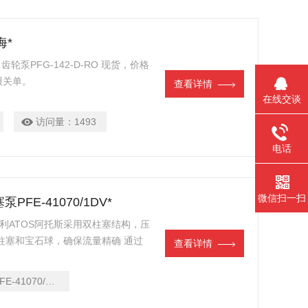
海*
OS 齿轮泵PFG-142-D-RO 现货，价格
报关单。
查看详情
在线交谈
访问量：
1493
电话
微信扫一扫
泵PFE-41070/1DV*
* 意大利ATOS阿托斯采用双柱塞结构，压
柱塞和宝石球，确保流量精确 通过
查看详情
进行控制 ； 接触介质材料耐有机溶剂腐
装置有效除去输送液体中的气泡。 流量
FE-41070/1DV
制） 实时显示当前压力、设定压力、