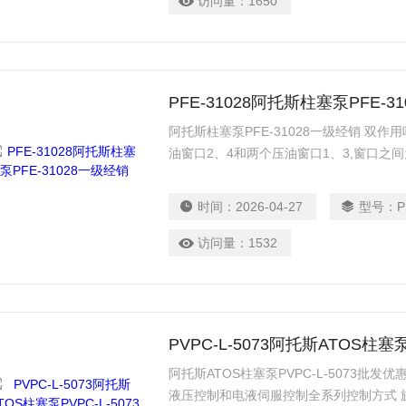
访问量：
1650
PFE-31028阿托斯柱塞泵PFE-3
阿托斯柱塞泵PFE-31028一级经销 双
油窗口2、4和两个压油窗口1、3,窗口之
角&beta;稍大于或等于两个叶片之间的
成泄漏，当两个叶片间密封油液从吸油区过
时间：
2026-04-27
型号：
P
压力基本上与吸油压力相同
访问量：
1532
PVPC-L-5073阿托斯ATOS柱塞
阿托斯ATOS柱塞泵PVPC-L-5073批发
液压控制和电液伺服控制全系列控制方式 