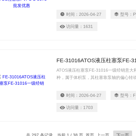
衡 9个柱塞= 减小输出脉动和噪声 可提供
能：4种基本排量形式，排量至100亳升/转
时间：
2026-04-27
型号：
P
访问量：
1631
FE-31016ATOS液压柱塞泵FE-
ATOS液压柱塞泵FE-31016一级经销意
种，属于体积泵，其柱塞靠泵轴的偏心转
是单向阀。当柱塞外拉时，工作室内压力
进口阀打开，液体进入；柱塞内推时，工
时间：
2026-04-27
型号：
F
压力时，出口阀打开，液体排出。当传动
中拉出或推回，完成吸排油过程。
访问量：
1703
共 297 条记录，当前 1 / 38 页 首页 上一页
下一页