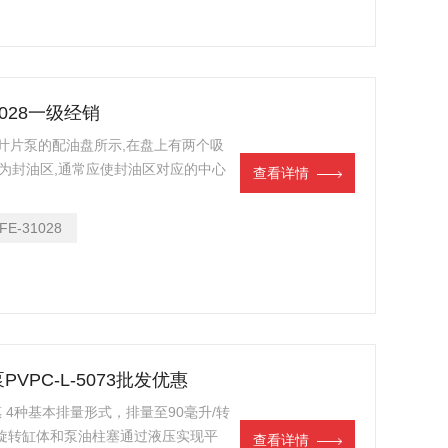
1028一级经销
作用叶片泵的配油盘所示,在盘上有两个吸
间为封油区,通常应使封油区对应的中心
查看详情
夹角，否则会使吸油腔和压油腔连通，造
渡到封油区（长半径圆弧处）时,其
FE-31028
泵PVPC-L-5073批发优惠
优惠 4种基本排量形式，排量至90毫升/转
旋转缸体和泵油柱塞通过液压实现平
查看详情