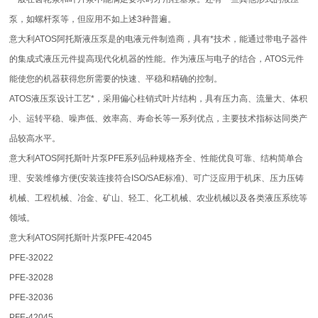
泵，如螺杆泵等，但应用不如上述3种普遍。
意大利ATOS阿托斯液压泵是的电液元件制造商，具有*技术，能通过带电子器件
的集成式液压元件提高现代化机器的性能。作为液压与电子的结合，ATOS元件
能使您的机器获得您所需要的快速、平稳和精确的控制。
ATOS液压泵设计工艺*，采用偏心柱销式叶片结构，具有压力高、流量大、体积
小、运转平稳、噪声低、效率高、寿命长等一系列优点，主要技术指标达同类产
品较高水平。
意大利ATOS阿托斯叶片泵PFE系列品种规格齐全、性能优良可靠、结构简单合
理、安装维修方便(安装连接符合ISO/SAE标准)、可广泛应用于机床、压力压铸
机械、工程机械、冶金、矿山、轻工、化工机械、农业机械以及各类液压系统等
领域。
意大利ATOS阿托斯叶片泵PFE-42045
PFE-32022
PFE-32028
PFE-32036
PFE-42045