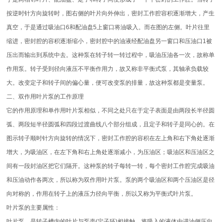
按逆时针方向旋转时，图右侧的叶片向外伸出，密封工作腔容积逐渐增大，产生
真空，于是通过吸油口6和配油盘5上窗口将油吸入。而在图的左侧。叶片往里
缩进，密封腔的容积逐渐缩小，密封腔中的油液经配油盘另一窗口和压油口1被
压出而输出到系统中去。这种泵在转子转一转过程中，吸油压油各一次，故称单
作用泵。转子受到径向液压不平衡作用力，故又称非平衡式泵，其轴承负载较
大。改变定子和转子间的偏心量，便可改变泵的排量，故这种泵都是变量泵。
二、双作用叶片泵的工作原理
它的作用原理和单作用叶片泵相似，不同之处只在于定子表面是由两段长半径圆
弧、两段短半径圆弧和四段过渡曲线八个部分组成，且定子和转子是同心的。在
图示转子顺时针方向旋转的情况下，密封工作腔的容积在左上角和右下角处逐渐
增大，为吸油区，在左下角和右上角处逐渐减小，为压油区；吸油区和压油区之
间有一段封油区把它们隔开。这种泵的转子每转一转，每个密封工作腔完成吸油
和压油动作各两次，所以称为双作用叶片泵。泵的两个吸油区和两个压油区是径
向对称的，作用在转子上的液压力径向平衡，所以又称为平衡式叶片泵。
叶片泵的主要属性：
叶片泵，是转子槽内的叶片与泵壳(定子环)相接触，将吸入的液体由进油侧压向