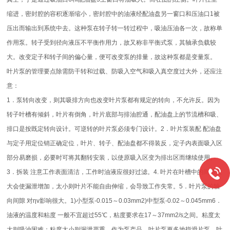
缩进，密封腔的容积逐渐缩小，密封腔中的油液经配油盘另一窗口和压油口1被
压出而输出到系统中去。这种泵在转子转一转过程中，吸油压油各一次，故称单
作用泵。转子受到径向液压不平衡作用力，故又称非平衡式泵，其轴承负载较
大。改变定子和转子间的偏心量，便可改变泵的排量，故这种泵都是变量泵。
叶片泵的管理要点除需防干转和过载、防吸入空气和吸入真空度过大外，还应注
意：
1．泵转向改变，则其吸排方向也改变叶片泵都有规定的转向，不允许反。因为
转子叶槽有倾斜，叶片有倒角，叶片底部与排油腔通，配油盘上的节流槽和吸、
排口是按既定转向设计。可逆转的叶片泵必须专门设计。2．叶片泵装配 配油盘
与定子用定位销正确定位，叶片、转子、配油盘都不得装反，定子内表面吸入区
部分易磨损，必要时可将其翻转安装，以使原吸入区变为排出区而继续使用。
3．拆装 注意工作表面清洁，工作时油液应很好过滤。4. 叶片在叶槽中的间隙太
大会使漏泄增加，太小则叶片不能自由伸缩，会导致工作失常。5．叶片泵的轴
向间隙 对ηv影响很大。1)小型泵-0.015～0.03mm2)中型泵-0.02～0.045mm6．
油液的温度和粘度 一般不宜超过55℃，粘度要求在17～37mm2/s之间。粘度太
大则吸油困难；粘度太小则漏泄严重。作为泵产品，叶片泵更多地指滑片泵。叶