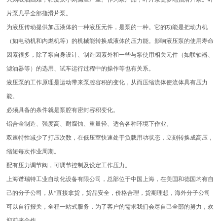
片泵几乎全部指滑片泵。
为液压传动提供加压液体的一种液压元件，是泵的一种。它的功能是把动力机
（如电动机和内燃机等）的机械能转换成液体的压力能。影响液压泵的使用寿命
因素很多，除了泵自身设计、制造因素外和一些与泵使用相关元件（如联轴器、
滤油器等）的选用、试车运行过程中的操作等也有关系。
液压泵的工作原理是运动带来泵腔容积的变化，从而压缩流体使流体具有压力
能。
必须具备的条件就是泵腔有密封容积变化。
铝合金制造、强度高、耐腐蚀、重量轻、适合各种环境下作业。
双速特性减少了打压次数，在低压室快速处于负载用功状态，立刻转换成高压，
缩短每次作业周期。
配有压力调节阀，可调节控制及设定工作压力。
上海谱瑞特工业自动化设备有限公司，总部位于中国上海，在美国和德国均有自
己的分子公司，从*直接拿货，货品安全，价格合理，货期理想，海外分子公司
可以自行报关，全程一站式服务，为了客户的需求我们会尽自己全部的努力，欢
迎前来合作。