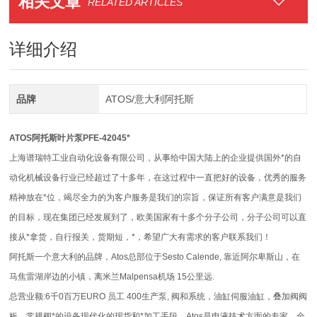
相关文章
RELATED ARTICLES
详细介绍
品牌
ATOS/意大利阿托斯
ATOS阿托斯叶片泵PFE-42045*
上海谱瑞特工业自动化设备有限公司，从事给中国大陆上的企业提供国外*的自
动化机械设备行业已经超过了十多年，在这过程中一直把好的设备，优秀的服务
精神放在*位，竭尽全力的为客户服务是我们的宗旨，保证所有客户满意是我们
的目标，现在集团已经发展到了，欧美国家有十多个分子公司，分子公司可以直
接从*拿货，自行报关，货期短，*，希望广大有需求的客户联系我们！
阿托斯一个意大利的品牌，Atos总部位于Sesto Calende, 靠近阿尔卑斯山，在
马焦雷湖岸边的小镇，离米兰Malpensa机场 15公里远.
总营业额:6千0百万EURO 员工 400生产泵, 阀和系统，油缸伺服油缸，叠加阀阀
板，常规阀*的设备现代化的现货和*加工手段，Atos是电液技术方面的专家，全