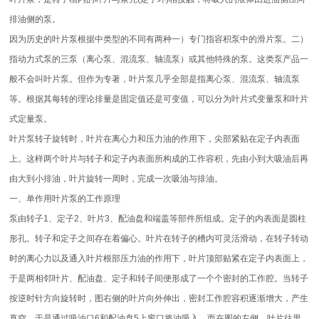
排油侧的泵。
因为历史的叶片泵根据中类型的不同有两种一）专门指容积泵中的滑片泵。二）
指动力式泵的三泵（离心泵、混流泵、轴流泵）或其他特殊的泵。这类泵产品一
般不会叫叶片泵。但作为专著，叶片泵几乎全部是指离心泵、混流泵、轴流泵
等。根据其每转的理论排量是固定值还是可变值，可以分为叶片式变量泵和叶片
式定量泵。
叶片泵转子旋转时，叶片在离心力和压力油的作用下，尖部紧贴在定子内表面
上。这样两个叶片与转子和定子内表面所构成的工作容积，先由小到大吸油后再
由大到小排油，叶片旋转一周时，完成一次吸油与排油。
一、单作用叶片泵的工作原理
泵由转子1、定子2、叶片3、配油盘和端盖等部件所组成。定子的内表面是圆柱
形孔。转子和定子之间存在着偏心。叶片在转子的槽内可灵活滑动，在转子转动
时的离心力以及通入叶片根部压力油的作用下，叶片顶部贴紧在定子内表面上，
于是两相邻叶片、配油盘、定子和转子间便形成了一个个密封的工作腔。当转子
按逆时针方向旋转时，图右侧的叶片向外伸出，密封工作腔容积逐渐增大，产生
真空，于是通过吸油口6和配油盘5上窗口将油吸入。而在图的左侧。叶片往里