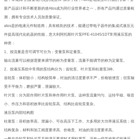
新产品设计和不断更新的使Atos成为同行业世界者之一，所有产品均通过质量检
测，拥有专业技术人员加质量保证。
atos是的电液元件制造商，具有精良的技术，能通过带电子器件的集成式液压元
件提高现代化机器的性能，意大利阿托斯叶片泵PFE-41045/1DT常用液压泵的
种类：
1、按流量是否可调节可分为：变量泵和定量泵。
输出流量可以根据需要来调节的称为变量泵，流量不能调节的称为定量泵。
2、按液压系统中常用的泵结构分为：齿轮泵、叶片泵和柱塞泵3种。
齿轮泵：体积较小，结构较简单，对油的清洁度要求不严，价格较便宜；但泵轴
受不平衡力，磨损严重，泄漏较大。
叶片泵：分为双作用叶片泵和单作用叶片泵。这种泵流量均匀、运转平稳、噪音
小、作压力和容积效率比齿轮泵高、结构比齿轮泵复杂。
液压泵内部结构图
柱塞泵：容积效率高、泄漏小、可在高压下工作、大多用於大功率液压系统；但
结构复杂，材料和加工精度要求高、价格贵、对油的清洁度要求高。
一般在齿轮泵和叶片泵不能满足要求时才用柱塞泵。还有一些其他形式的液压