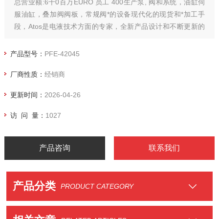
总营业额:6千0百万EURO 员工 400生产泵, 阀和系统，油缸伺
服油缸，叠加阀阀板，常规阀*的设备现代化的现货和*加工手
段，Atos是电液技术方面的专家，全新产品设计和不断更新的
使Atos成为同行业世界者之一，所有产品均通过质量检测，拥
有专业技术人员加质量保证。
产品型号：
PFE-42045
厂商性质：
经销商
更新时间：
2026-04-26
访 问 量：
1027
产品咨询
联系我们
产品分类
PRODUCT CATEGORY