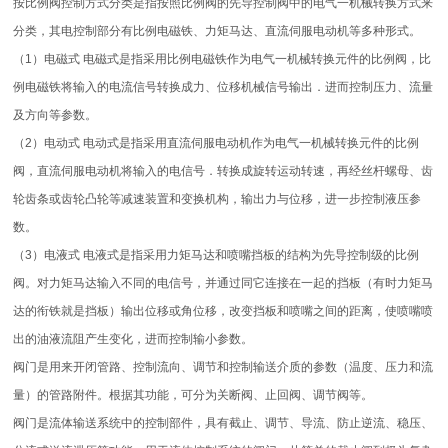
按比例阀控制方式分类是指按照比例阀的先导控制阀中的电气一机械转换方式来
分类，其电控制部分有比例电磁铁、力矩马达、直流伺服电动机等多种形式。
（1）电磁式 电磁式是指采用比例电磁铁作为电气一机械转换元件的比例阀，比
例电磁铁将输入的电流信号转换成力、位移机械信号输出．进而控制压力、流量
及方向等参数。
（2）电动式 电动式是指采用直流伺服电动机作为电气一机械转换元件的比例
阀，直流伺服电动机将输入的电信号．转换成旋转运动转速，再经丝杆螺母、齿
轮齿条或齿轮凸轮等减速装置和变换机构，输出力与位移，进一步控制液压参
数。
（3）电液式 电液式是指采用力矩马达和喷嘴挡板的结构为先导控制级的比例
阀。对力矩马达输入不同的电信号，并通过同它连接在一起的挡板（有时力矩马
达的衔铁就是挡板）输出位移或角位移，改变挡板和喷嘴之间的距离，使喷嘴喷
出的油液流阻产生变化，进而控制输小参数。
阀门是用来开闭管路、控制流向、调节和控制输送介质的参数（温度、压力和流
量）的管路附件。根据其功能，可分为关断阀、止回阀、调节阀等。
阀门是流体输送系统中的控制部件，具有截止、调节、导流、防止逆流、稳压、