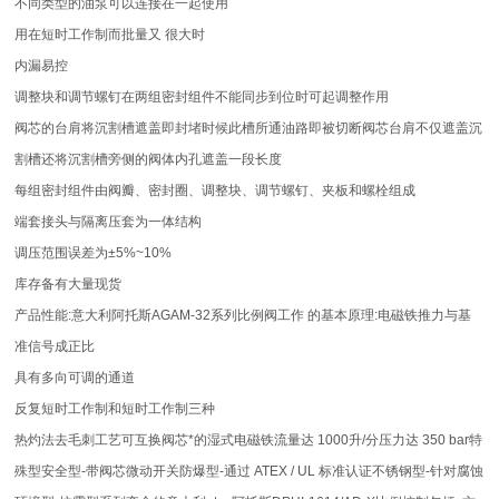
不同类型的油泵可以连接在一起使用
用在短时工作制而批量又 很大时
内漏易控
调整块和调节螺钉在两组密封组件不能同步到位时可起调整作用
阀芯的台肩将沉割槽遮盖即封堵时候此槽所通油路即被切断阀芯台肩不仅遮盖沉
割槽还将沉割槽旁侧的阀体内孔遮盖一段长度
每组密封组件由阀瓣、密封圈、调整块、调节螺钉、夹板和螺栓组成
端套接头与隔离压套为一体结构
调压范围误差为±5%~10%
库存备有大量现货
产品性能:意大利阿托斯AGAM-32系列比例阀工作 的基本原理:电磁铁推力与基
准信号成正比
具有多向可调的通道
反复短时工作制和短时工作制三种
热灼法去毛刺工艺可互换阀芯*的湿式电磁铁流量达 1000升/分压力达 350 bar特
殊型安全型-带阀芯微动开关防爆型-通过 ATEX / UL 标准认证不锈钢型-针对腐蚀