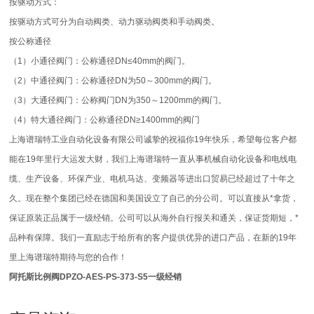
按驱动方式：
按驱动方式可分为自动阀类、动力驱动阀类和手动阀类。
按公称通径
（1）小通径阀门：公称通径DN≤40mm的阀门。
（2）中通径阀门：公称通径DN为50～300mm的阀门。
（3）大通径阀门：公称阀门DN为350～1200mm的阀门。
（4）特大通径阀门：公称通径DN≥1400mm的阀门
上海谱瑞特工业自动化设备有限公司诚挚的祝福你19年快乐，希望每位客户都
能在19年里行大运发大财，我们上海谱瑞特一直从事机械自动化设备和电线电
缆、生产设备、环保产业、电机马达、变频器等进出口贸易已经超过了十年之
久。现在整个集团已经在德国和美国设立了自己的分公司。可以直接从*拿货，
保证原装正品属于一级经销。公司可以从海外自行报关和通关，保证货期短，*
品种有保障。我们一直励志于给所有的客户提供优异的进口产品，在新的19年
里上海谱瑞特期待与您的合作！
阿托斯比例阀DPZO-AES-PS-373-S5一级经销