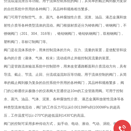
分流或溢流泄压等功能。用于流体控制系统的阀门，从简单的截止阀到极为复杂
的自控系统中所用的各种阀门，其品种和规格相当繁多。
阀门可用于控制空气、水、蒸汽、各种腐蚀性介质、泥浆、油品、液态金属和放
射性介质等各种类型流体的流动。阀门根据材质还分为铸铁阀门，铸钢阀门，不
锈钢阀门（201、304、316等），铬钼钢阀门，铬钼钒钢阀门，双相钢阀门，
塑料阀门，非标订制阀门等。
阀门是在流体系统中，用来控制流体的方向、压力、流量的装置，是使配管和设
备内的介质（液体、气体、粉末）流动或停止并能控制其流量的装置。
阀门是管路流体输送系统中控制部件，用来改变通路断面和介质流动方向，具有
导流、截止、节流、止回、分流或溢流卸压等功能。用于流体控制的阀门，从简
单的截止阀到极为复杂的自控系统中所用的各种阀门，其品种和规格繁多， 阀
门的公称通径从极微小的仪表阀大至通径达10m的工业管路用阀。可用于控制
水、蒸汽、油品、气体、泥浆、各种腐蚀性介质、 液态金属和放射性流体等各
种类型流体地流动 ，阀门的工作压力可以从0.0013MPa到1000MPa 的超高
压，工作温度可以c-270℃的超低温到1430℃的高温。
阀门的控制可采用多种传动方式， 如手动、电动、液动、气动、涡轮、电磁