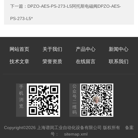
下一篇：
DPZO-AES-PS-273-L5阿托斯电磁阀DPZO-AES-
PS-273-L5*
网站首页
关于我们
产品中心
新闻中心
技术文章
荣誉资质
在线留言
联系我们
公
手
众
机
号
浏
二
览
维
码
Copyright©2026 上海谱闵工业自动化设备有限公司 版权所有
备案
号：
sitemap.xml