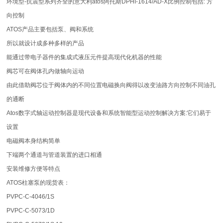
环境型-抗震型系列齐全的意大利atos阿托斯DPHI-1614/AD-X比例控制包括: 方
向控制
ATOS产品主要包括泵、阀和系统
所以就设计成多种多样的产品
能通过带电子器件的集成式液压元件提高现代化机器的性能
阀芯可在阀体孔内做轴向运动
由此借助阀芯位于阀体内的不同位置电磁换向阀得以改变油路方向控制不同油孔
的通断
Atos数字式轴运动控制器是现代设备和系统智能型运动控制解决方案:它们易于
设置
电磁阀本身结构简单
下端两个通道与管道装置的进口相通
安装维修方便等特点
ATOS柱塞泵的现货表：
PVPC-C-4046/1S
PVPC-C-5073/1D