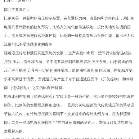
PVPC-LW-5090
阀门主要属性：
比例阀是一种新型的液压控制装置。在普通压力阀、流量阀和方向阀上，用比例
电磁铁替代原有的控制部分，按输入的电气信号连续地、按比例地对油流的压
力、流量或方向进行远距离控制。比例阀一般都具有压力补偿性能，输出压力和
流量可以不受负载变化的影响
随着液压传动和液压伺服系统的发展， 生产实践中出现一些即要求能够连续的
控制 压力、流量和方向，又不需要其控制精度很 高的液压系统。由于普通的液
压元件不能满 足具有一定的伺服性要求，而使用电液伺服 阀又由于控制精度要
求不高而过于浪费，因 此近几年产生了介于普通液压元件 （开关控制） 和伺服
阀 （连续控制） 之间的比例控制 阀。
电液比例控制阀（简称比例阀）实质上是一种廉价的、抗污染性能较好的电液控
制阀。比例阀的发展经历两条途径，一是用比例电磁铁取代传统液压阀的手动调
节输入机构，在传统液压阀的基础下：发展起来的各种比例方向、压力和流量
阀；二是一些原电液伺服阀生产*在电液伺服阀的基础上，降低设计制造精度后
发展起来的。