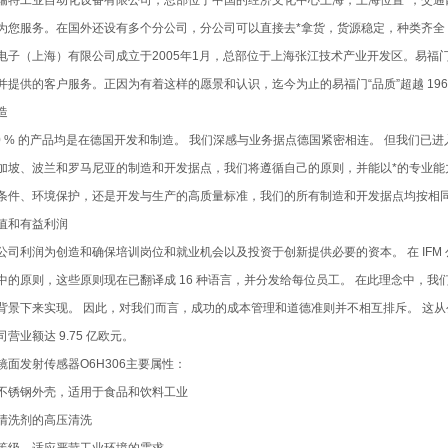
瑞特工业自动化设备有限公司，总部位于中国的经济文化中心上海，上海位置*，交
为您服务。在国外还设有多个分公司，分公司可以直接去*拿货，货源稳定，种类齐全
电子（上海）有限公司成立于2005年1月，总部位于上海张江技术产业开发区。易
并提供的客户服务。正因为有着这样的愿景和认识，迄今为止的易福门“品质”超越 1969 
造
70 % 的产品均是在德国开发和制造。 我们深感与业务据点德国紧密相连。 但我们已
加坡、波兰和罗马尼亚的制造和开发据点，我们将遵循自己的原则，并能以*的专业能
条件、环境保护，还是开发与生产的高质量标准，我们的所有制造和开发据点均按相
值和有益利润
公司利润为创造和确保培训岗位和就业机会以及投资于创新提供必要的资本。 在 IFM
中的原则，这些原则现在已翻译成 16 种语言，并分发给每位员工。 在此理念中，我
背景下来实现。 因此，对我们而言，成功的成本管理和道德准则并不相互排斥。 这从公
营业额达 9.75 亿欧元。
镜面发射传感器O6H306主要属性：
不锈钢外壳，适用于食品和饮料工业
清洗剂的高压清洗