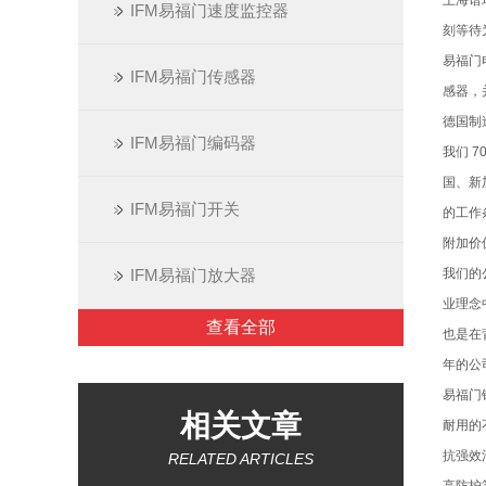
上海谱
IFM易福门速度监控器
刻等待
易福门
IFM易福门传感器
感器，
德国制
IFM易福门编码器
我们 
国、新
IFM易福门开关
的工作
附加价
IFM易福门放大器
我们的
业理念
查看全部
也是在
年的公司
易福门
相关文章
耐用的
抗强效
RELATED ARTICLES