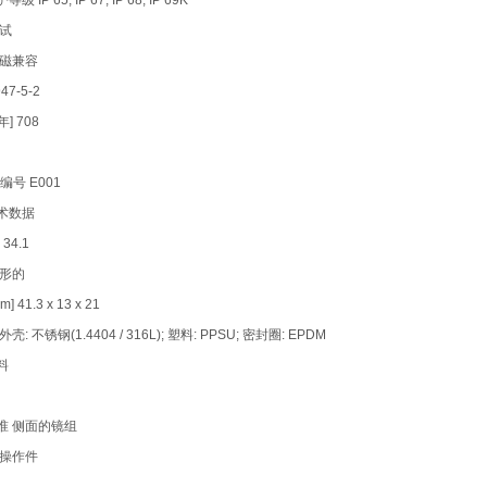
 IP 65; IP 67; IP 68; IP 69K
测试
电磁兼容
47-5-2
年] 708
编号 E001
术数据
 34.1
矩形的
] 41.3 x 13 x 21
壳: 不锈钢(1.4404 / 316L); 塑料: PPSU; 密封圈: EPDM
料
准 侧面的镜组
/操作件