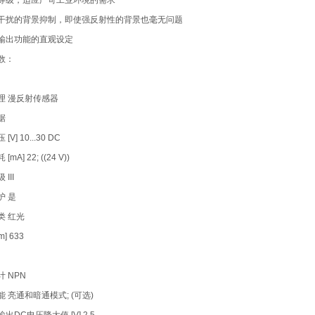
等级，适应严苛工业环境的需求
干扰的背景抑制，即使强反射性的背景也毫无问题
输出功能的直观设定
数：
理 漫反射传感器
据
V] 10...30 DC
mA] 22; ((24 V))
III
护 是
类 红光
m] 633
 NPN
 亮通和暗通模式; (可选)