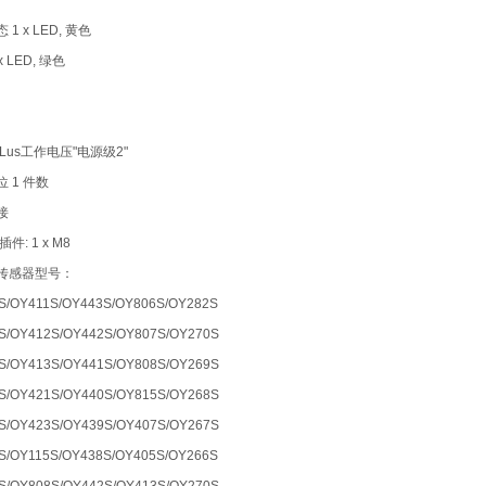
1 x LED, 黄色
x LED, 绿色
Lus工作电压"电源级2"
 1 件数
接
件: 1 x M8
传感器型号：
S/OY411S/OY443S/OY806S/OY282S
S/OY412S/OY442S/OY807S/OY270S
S/OY413S/OY441S/OY808S/OY269S
S/OY421S/OY440S/OY815S/OY268S
S/OY423S/OY439S/OY407S/OY267S
S/OY115S/OY438S/OY405S/OY266S