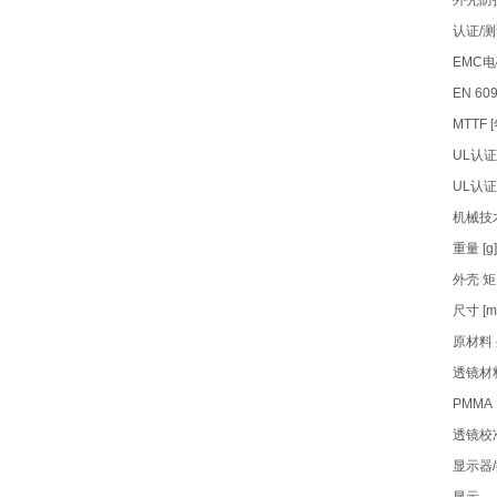
外壳防护等级
认证/
EMC
EN 609
MTTF [
UL认证
UL认证
机械技
重量 [g]
外壳 
尺寸 [mm
原材料 外
透镜材
PMMA
透镜校
显示器