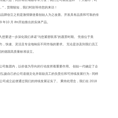
通四通八达，到所有区域都非常方便，我们公司就在这样一个大都市，时
，*，货期较短，我们时刻等待您的来访！
福门品牌创立之初是激情驱使着创始人为之改善。开发具有品质和可靠的传
年10 月 ifm开始推出的实体产品。
进入想要进一步深化我们承诺“与您紧密联系”的愿景时期。 凭借位于美
力，快速、灵活且专业地响应不同市场的要求。 无论是涉及到我们员工
同的德国高质量标准设立。
 公司集团内，以价值为导向的行动发挥着重要作用。 创始一代确定了企
们弘扬自己的公司道德文化并鼓励员工的负责任和可持续发展行为 - 同样
司成立起便通过我们的持续发展证实了。 秉持此理念，我们在 2018