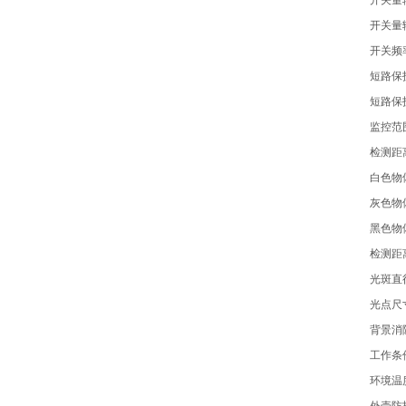
开关量输
开关量输
开关频率D
短路保
短路保
监控范
检测距离 [
白色物体的
灰色物体的
黑色物体的
检测距
光斑直径
光点尺
背景消
工作条
环境温度 [