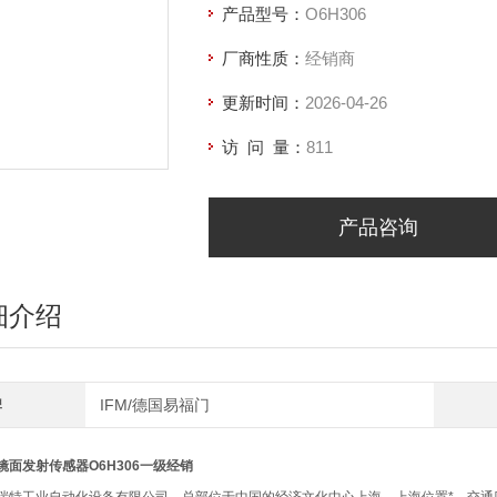
产品型号：
O6H306
厂商性质：
经销商
更新时间：
2026-04-26
访 问 量：
811
产品咨询
细介绍
牌
IFM/德国易福门
镜面发射传感器O6H306一级经销