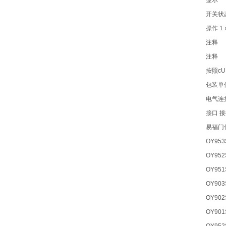
显示
开关状态 
操作 1 
注释
注释
按照cU
包装单位
电气连
接口 接插
易福门
OY953
OY952
OY951
OY903
OY902
OY901