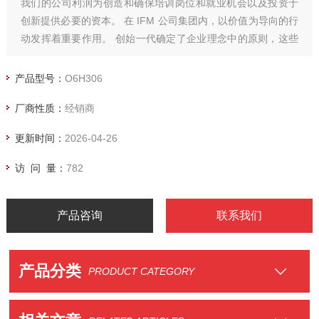
我们的公司利润为创造和确保培训岗位和就业机会以及投资于
创新提供必要的资本。 在 IFM 公司集团内，以价值为导向的行
动发挥着重要作用。 创始一代确定了企业理念中的原则，这些
原则现在已翻译成 16 种语言，并分发给每位员工。 在此理念
中，我们弘扬自己的公司道德文化并鼓励员工的负责任和可持
产品型号：
O6H306
续发展行为 - 同样也是在背景下来实现。
厂商性质：
经销商
更新时间：
2026-04-26
访 问 量：
782
产品咨询
联系我们
产品分类
PRODUCT CATEGORY