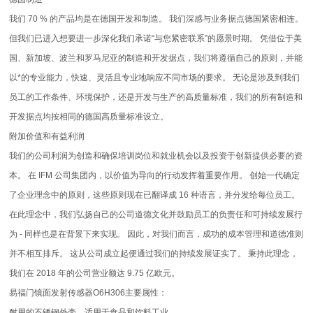
我们 70 % 的产品均是在德国开发和制造。 我们深感与业务据点德国紧密相连。
但我们已进入想要进一步深化我们承诺“与您紧密联系”的愿景时期。 凭借位于美
国、新加坡、波兰和罗马尼亚的制造和开发据点，我们将遵循自己的原则，并能
以*的专业能力，快速、灵活且专业地响应不同市场的要求。 无论是涉及到我们
员工的工作条件、环境保护，还是开发与生产的高质量标准，我们的所有制造和
开发据点均按相同的德国高质量标准设立。
附加价值和有益利润
我们的公司利润为创造和确保培训岗位和就业机会以及投资于创新提供必要的资
本。 在 IFM 公司集团内，以价值为导向的行动发挥着重要作用。 创始一代确定
了企业理念中的原则，这些原则现在已翻译成 16 种语言，并分发给每位员工。
在此理念中，我们弘扬自己的公司道德文化并鼓励员工的负责任和可持续发展行
为 - 同样也是在背景下来实现。 因此，对我们而言，成功的成本管理和道德准则
并不相互排斥。 这从公司成立起便通过我们的持续发展证实了。 秉持此理念，
我们在 2018 年的公司营业额达 9.75 亿欧元。
易福门镜面发射传感器O6H306主要属性：
耐用的不锈钢外壳，适用于食品和饮料工业