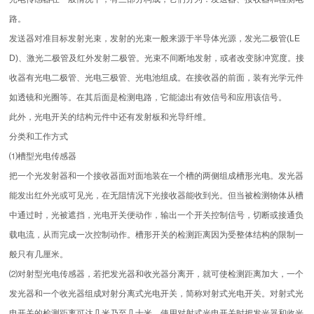
路。
发送器对准目标发射光束，发射的光束一般来源于半导体光源，发光二极管(LE
D)、激光二极管及红外发射二极管。光束不间断地发射，或者改变脉冲宽度。接
收器有光电二极管、光电三极管、光电池组成。在接收器的前面，装有光学元件
如透镜和光圈等。在其后面是检测电路，它能滤出有效信号和应用该信号。
此外，光电开关的结构元件中还有发射板和光导纤维。
分类和工作方式
⑴槽型光电传感器
把一个光发射器和一个接收器面对面地装在一个槽的两侧组成槽形光电。发光器
能发出红外光或可见光，在无阻情况下光接收器能收到光。但当被检测物体从槽
中通过时，光被遮挡，光电开关便动作，输出一个开关控制信号，切断或接通负
载电流，从而完成一次控制动作。槽形开关的检测距离因为受整体结构的限制一
般只有几厘米。
⑵对射型光电传感器，若把发光器和收光器分离开，就可使检测距离加大，一个
发光器和一个收光器组成对射分离式光电开关，简称对射式光电开关。对射式光
电开关的检测距离可达几米乃至几十米。使用对射式光电开关时把发光器和收光