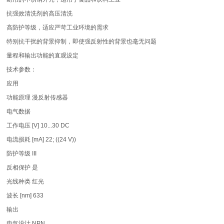
抗强效清洗剂的高压清洗
高防护等级，适应严苛工业环境的需求
特别抗干扰的背景抑制，即使强反射性的背景也毫无问题
量程和输出功能的直观设定
技术参数：
应用
功能原理 漫反射传感器
电气数据
工作电压 [V] 10...30 DC
电流损耗 [mA] 22; ((24 V))
防护等级 III
反相保护 是
光线种类 红光
波长 [nm] 633
输出
电气设计 NPN