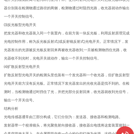
器分别装在检测物通过路径的两侧，检测物通过时阻挡光路，收光器就动作输出
一个开关控制信号。
⑶反光板型光电开关
把发光器和收光器装入同一个装置内，在前方装一块反光板，利用反射原理完成
光电控制作用，称为反光板反射式(或反射镜反射式)光电开关。正常情况下，发
光器发出的光源被反光板反射回来再被收光器收到;一旦被检测物挡住光路，收
光器收不到光时，光电开关就动作，输出一个开关控制信号。
⑷扩散反射型光电开关
扩散反射型光电开关的检测头里也装有一个发光器和一个收光器，但扩散反射型
光电开关前方没有反光板。正常情况下发光器发出的光收光器是找不到的。在检
测时，当检测物通过时挡住了光，并把光部分反射回来，收光器就收到光信号，
输出一个开关信号。
结构分析
光电传感器通常由三部分构成，它们分别为：发送器、接收器和检测电路。
发射器带一个校准镜头，将光聚焦射向接收器，接收器出电缆将这套装置接到一
个真空管放大器上。在金属圆筒内有一个小的白炽灯做为光源，这些小而坚固的