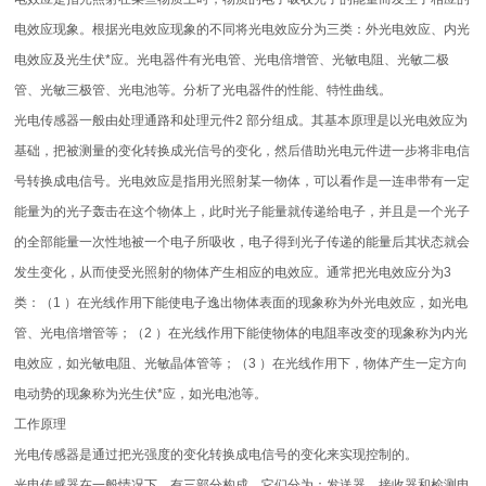
电效应现象。根据光电效应现象的不同将光电效应分为三类：外光电效应、内光
电效应及光生伏*应。光电器件有光电管、光电倍增管、光敏电阻、光敏二极
管、光敏三极管、光电池等。分析了光电器件的性能、特性曲线。
光电传感器一般由处理通路和处理元件2 部分组成。其基本原理是以光电效应为
基础，把被测量的变化转换成光信号的变化，然后借助光电元件进一步将非电信
号转换成电信号。光电效应是指用光照射某一物体，可以看作是一连串带有一定
能量为的光子轰击在这个物体上，此时光子能量就传递给电子，并且是一个光子
的全部能量一次性地被一个电子所吸收，电子得到光子传递的能量后其状态就会
发生变化，从而使受光照射的物体产生相应的电效应。通常把光电效应分为3
类：（1 ）在光线作用下能使电子逸出物体表面的现象称为外光电效应，如光电
管、光电倍增管等；（2 ）在光线作用下能使物体的电阻率改变的现象称为内光
电效应，如光敏电阻、光敏晶体管等；（3 ）在光线作用下，物体产生一定方向
电动势的现象称为光生伏*应，如光电池等。
工作原理
光电传感器是通过把光强度的变化转换成电信号的变化来实现控制的。
光电传感器在一般情况下，有三部分构成，它们分为：发送器、接收器和检测电