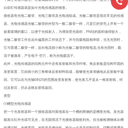
白炽灯传感器就是如今光电传感器的雏形。
接收器有光电二极管、光电三极管及光电池组成。光敏二极管是现在常见的传感
器。光电传感器光敏二极管的外型与一般二极管一样，只是它的管壳上开有一个
嵌着玻璃的窗口，以便于光线射入，为增加受光面积，PN结的面积做得较大，
光敏二极管工作在反向偏置的工作状态下，并与负载电阻相串联，当无光照时，
它与普通二极管一样，反向电流很小称为光敏二极管的暗电流;当有光照时，载
流子被激发，产生电子-空穴，称为光电载流子。
此外，光电传感器的结构元件中还有发射板和光导纤维。角反射板是结构牢固的
发射装置，它由很小的三角锥体反射材料组成，能够使光束准确地从反射板中返
回。它可以在与光轴0到25的范围改变发射角，使光束几乎是从一根发射线，经
过反射后，仍从这根反射线返回。
类型
⑴槽型光电传感器
把一个光发射器和一个接收器面对面地装在一个槽的两侧的是槽形光电。发光器
能发出红外光或可见光，在无阻情况下光接收器能收到光。但当被检测物体从槽
中通过时，光被遮挡，光电开关便动作。输出一个开关控制信号，切断或接通负