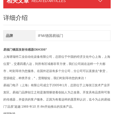
相关文章
RELATED ARTICLES
详细介绍
品牌
IFM/德国易福门
易福门镜面发射传感器O6H306*
上海谱瑞特工业自动化设备有限公司，总部位于中国的经济文化中心上海，上海
位置*，交通四通八达，到所有区域都非常方便，我们公司就在这样一个大都
市，时刻等待为您服务。在国外还设有多个分公司，分公司可以直接去*拿货，
货源稳定，种类齐全，*，货期较短，我们时刻等待您的来访！
易福门电子（上海）有限公司成立于2005年1月，总部位于上海张江技术产业开
发区。易福门品牌创立之初是激情驱使着创始人为之改善。开发具有品质和可靠
的传感器，并提供的客户服务。正因为有着这样的愿景和认识，迄今为止的易福
门“品质”超越 1969 年10 月 ifm开始推出的实体产品。
德国制造