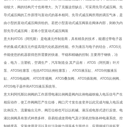
动较大，阀的结构尺寸也将增大。为了克服这些缺点，可采用先导式减压阀。先
导式减压阀的工作原理与直动式的基本相同。先导式减压阀所用的调压气体，是
由小型的直动式减压阀供给的。若把小型直动式减压阀装在阀体内部，则称为内
部先导式减压阀；若将小型直动式减压阀装
意大利ATOS（阿托斯） 是电液元件制造商，具有精良的技术，能通过带电子器
件的集成式液压元件提高现代化机器的性能。作为液压与电子的结合，ATOS元
件能使您的机器获得您所需要的快速、平稳和精确的控制. 主要用于钢铁，冶
金，电力，注塑机，空调生产，汽车制造业.其产品有： ATOS（阿托斯）叶片
泵、ATOS柱塞泵（包括ATOS比例柱塞泵）、ATOS液压缸、ATOS伺服液压
缸、ATOS电磁阀、ATOS常规阀、ATOS叠加阀、ATOS插装阀、ATOS比例阀、
ATOS电子器件和ATOS液压系统等。
意大利阿托斯比例阀的工作原理电液比例阀是阀内比例电磁铁输入电压信号产生
相应动作，使工作阀阀芯产生位移，阀口尺寸发生改变并以此完成与输入电压成
比例压力、流量输出元件。阀芯位移也可以以机械、液压或电形式进行反馈。电
液比例阀具有形式种类多样、容易组成使用电气及计算机控制各种电液系统、控
制精度高、安装使用灵活以及抗污染能力强等多方面优点，应用领域日益拓宽。