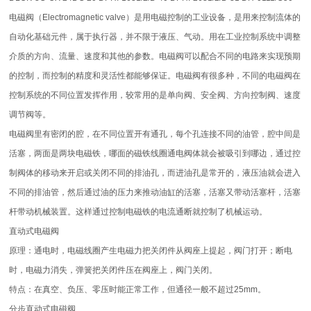
电磁阀（Electromagnetic valve）是用电磁控制的工业设备，是用来控制流体的
自动化基础元件，属于执行器，并不限于液压、气动。用在工业控制系统中调整
介质的方向、流量、速度和其他的参数。电磁阀可以配合不同的电路来实现预期
的控制，而控制的精度和灵活性都能够保证。电磁阀有很多种，不同的电磁阀在
控制系统的不同位置发挥作用，较常用的是单向阀、安全阀、方向控制阀、速度
调节阀等。
电磁阀里有密闭的腔，在不同位置开有通孔，每个孔连接不同的油管，腔中间是
活塞，两面是两块电磁铁，哪面的磁铁线圈通电阀体就会被吸引到哪边，通过控
制阀体的移动来开启或关闭不同的排油孔，而进油孔是常开的，液压油就会进入
不同的排油管，然后通过油的压力来推动油缸的活塞，活塞又带动活塞杆，活塞
杆带动机械装置。这样通过控制电磁铁的电流通断就控制了机械运动。
直动式电磁阀
原理：通电时，电磁线圈产生电磁力把关闭件从阀座上提起，阀门打开；断电
时，电磁力消失，弹簧把关闭件压在阀座上，阀门关闭。
特点：在真空、负压、零压时能正常工作，但通径一般不超过25mm。
分步直动式电磁阀