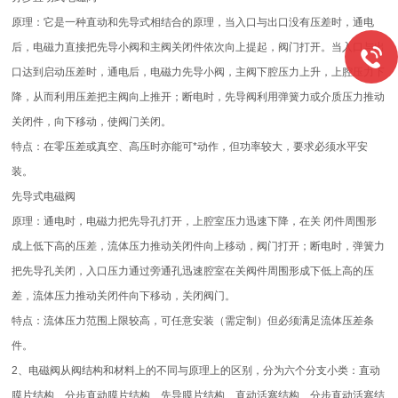
原理：它是一种直动和先导式相结合的原理，当入口与出口没有压差时，通电
后，电磁力直接把先导小阀和主阀关闭件依次向上提起，阀门打开。当入口与出
口达到启动压差时，通电后，电磁力先导小阀，主阀下腔压力上升，上腔压力下
降，从而利用压差把主阀向上推开；断电时，先导阀利用弹簧力或介质压力推动
关闭件，向下移动，使阀门关闭。
特点：在零压差或真空、高压时亦能可*动作，但功率较大，要求必须水平安
装。
先导式电磁阀
原理：通电时，电磁力把先导孔打开，上腔室压力迅速下降，在关 闭件周围形
成上低下高的压差，流体压力推动关闭件向上移动，阀门打开；断电时，弹簧力
把先导孔关闭，入口压力通过旁通孔迅速腔室在关阀件周围形成下低上高的压
差，流体压力推动关闭件向下移动，关闭阀门。
特点：流体压力范围上限较高，可任意安装（需定制）但必须满足流体压差条
件。
2、电磁阀从阀结构和材料上的不同与原理上的区别，分为六个分支小类：直动
膜片结构、分步直动膜片结构、先导膜片结构、直动活塞结构、分步直动活塞结