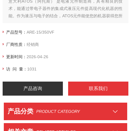
意大利ATOS（阿托斯） 是电液元件制造商，具有精良的技
术，能通过带电子器件的集成式液压元件提高现代化机器的性
能。作为液压与电子的结合，ATOS元件能使您的机器获得您所
需要的快速、平稳和精确的控制. 主要用于钢铁，冶金，电力，
注塑机，空调生产，汽车制造业.
产品型号：
ARE-15/350VF
厂商性质：
经销商
更新时间：
2026-04-26
访 问 量：
1031
产品咨询
联系我们
产品分类
PRODUCT CATEGORY