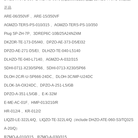
正品
ARE-06/350VF 、ARE-15/350VF
AGMZO-TERS-PS-010/315 、AGMZO-TERS-PS-10/350
Plug SP-ZH-7P、3DREP6C-10B/25A24NZ4M
DKZOR-TE-173-D5/I40、DPZO-AE-373-D5/EI32
DPZO-AE-271-D5/EI、DLHZO-TE-040-L5140
DLHZO-TE-040-L7140、AGMZO-A-032/315
SDHI-0711-X230/SP66、SDHI-0713-X230/SP66
DLOH-2C/R-U-SP666-24DC、DLOH-3C/WP-U24DC
DLOK-3A-OX24DC、DPZO-A-251-L5/GB
DPZO-A-351-L5/GB 、E-K-32M
E-ME-AC-01F、HMP-013/210/R
HR-012/4 、KR-012/2
LIQZ0-LE-322L4/Q、LIQZO-TE-322L4/Q（include DHZO-ATE-060-S3/TQ32S
A-20/Q）
RZMO-A-010/315、RZMO-A-030/315