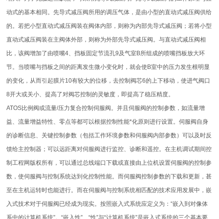
动式的基本相同。先导式减压阀所用的调压气体，是由小型的直动式减压阀供给
的。若把小型直动式减压阀装在阀体内部，则称为内部先导式减压阀；若将小型
直动式减压阀装在主阀体外部，则称为外部先导式减压阀。与直动式减压阀相
比，该阀增加了由喷嘴4、挡板固定节流孔9及气室B所组成的喷嘴挡板放大环
节。当喷嘴与挡板之间的距离发生微小变化时，就会使B室中的压力发生根明显
的变化，从而引起膜片10有较大的位移，去控制阀芯6的上下移动，使进气阀口
8开大或关小、提高了对阀芯控制的灵敏度，即提高了稳压精度。
ATOS比例阀或流量/压力复合控制伺服阀。并且伺服阀的控制参数，如流量增
益、流量增益特性、零点等都可以根据控制性能*化原则进行设置。伺服阀自身
的诊断信息、关键控制参数（包括工作环境参数和伺服阀内部参数）可以及时反
馈给主控制器；可以远距离对伺服阀进行监控、诊断和遥控。在主机调试期间控
制工程网版权所有，可以通过总线端口下载或直接由上位机设置伺服阀的控制参
数，使伺服阀与控制系统达到化控制性能。而伺服阀控制参数的下载和更新，甚
至在主机运转时也能进行。而在伺服阀与控制系统相匹配的技术应用发展中，嵌
入式技术对于伺服阀已经成为现实。按照嵌入式系统应定义为：“嵌入到对像体
系中的计算机系统”。“嵌入性”、“性”与“计算机系统”是嵌入式系统的三个基本要