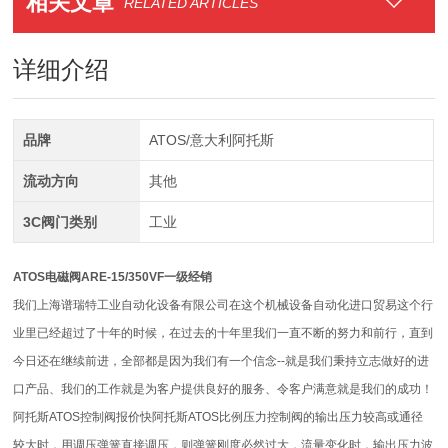
相关文章
RELATED ARTICLES
详细介绍
品牌
ATOS/意大利阿托斯
流动方向
其他
3C阀门类别
工业
ATOS电磁阀ARE-15/350VF一级经销
我们上海谱瑞特工业自动化设备有限公司在这个机械设备自动化进口贸易这个行
业里已经超过了十年的时候，在过去的十年里我们一直不断的努力和前行，直到
今日还在继续前进，全部都是因为我们有一个信念--就是我们秉持立志做好的进
口产品、我们的工作就是为客户提供良好的服务、令客户满意就是我们的成功！
阿托斯ATOS控制阀报价快阿托斯ATOS比例压力控制阀的输出压力较高或通径
较大时，用调压弹簧直接调压，则弹簧刚度必然过大，流量变化时，输出压力波