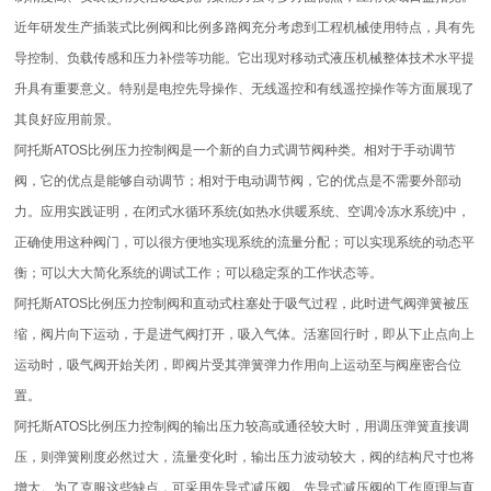
近年研发生产插装式比例阀和比例多路阀充分考虑到工程机械使用特点，具有先
导控制、负载传感和压力补偿等功能。它出现对移动式液压机械整体技术水平提
升具有重要意义。特别是电控先导操作、无线遥控和有线遥控操作等方面展现了
其良好应用前景。
阿托斯ATOS比例压力控制阀是一个新的自力式调节阀种类。相对于手动调节
阀，它的优点是能够自动调节；相对于电动调节阀，它的优点是不需要外部动
力。应用实践证明，在闭式水循环系统(如热水供暖系统、空调冷冻水系统)中，
正确使用这种阀门，可以很方便地实现系统的流量分配；可以实现系统的动态平
衡；可以大大简化系统的调试工作；可以稳定泵的工作状态等。
阿托斯ATOS比例压力控制阀和直动式柱塞处于吸气过程，此时进气阀弹簧被压
缩，阀片向下运动，于是进气阀打开，吸入气体。活塞回行时，即从下止点向上
运动时，吸气阀开始关闭，即阀片受其弹簧弹力作用向上运动至与阀座密合位
置。
阿托斯ATOS比例压力控制阀的输出压力较高或通径较大时，用调压弹簧直接调
压，则弹簧刚度必然过大，流量变化时，输出压力波动较大，阀的结构尺寸也将
增大。为了克服这些缺点，可采用先导式减压阀。先导式减压阀的工作原理与直