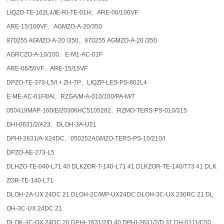
LIQZO-TE-162L4/IE-RI-TE-01H、ARE-06/100VF
ARE-15/100VF、AGMZO-A-20/350
970255 AGMZO-A-20 /350、970255 AGMZO-A-20 /350
AGRCZO-A-10/100、E-M1-AC-01F
ARE-06/50VF、ARE-15/15VF
DPZO-TE-373-L5/I + ZH-7P、LIQZP-LES-PS-802L4
E-ME-AC-01F/I/AI、RZGA/M-A-010/100/PA-M/7
050419MAP-160/E/20306HC5105282、RZMO-TERS-PS-010/315
DHI-0631/2/A23、DLOH-3A-U21
DPHI-2631/A-X24DC、050252AGMZO-TERS-PS-10/210/I
DPZO-AE-273-L5
DLHZO-TE-040-L71 40 DLKZOR-T-140-L71 41 DLKZOR-TE-140/T73 41 DLK
ZOR-TE-140-L71
DLOH-2A-UX 24DC 21 DLOH-2C/WP-UX24DC DLOH-3C-UX 230RC 21 DL
OH-3C-UX 24DC 21
DLOK-3C-OX 24DC 20 DPHI-1631/2/D 40 DPHI-2631/2/D 31 DH-0111/C50