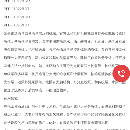
PFE-31022/1DU
PFE-31022/1DT
PFE-31016/1DU
PFE-31016/1DT
泵是输送流体或使流体增压的机械。它将原动机的机械能或其他外部能量传送给
液体，使液体能量增加。泵主要用来输送水、油、酸碱液、乳化液、悬乳液和液
态金属等液体，也可输送液、气混合物及含悬浮固体物的液体。泵通常可按工作
原理分为容积式泵、动力式泵和其他类型泵三类。除按工作原理分类外，还可按
其他方法分类和命名。如，按驱动方法可分为电动泵和水轮泵等；按结构可分为
单级泵和多级泵；按用途可分为锅炉给水泵和计量泵等；按输送液体的性质可分
为水泵、油泵和泥浆泵等。按照有无轴结构，可分直线泵，和传统泵。水泵只能
输送以流体为介质的物流，不能输送固体。
运用领域
在化工和石油部门的生产中，原料、半成品和成品大多是液体，而将原料制成半
成品和成品，需要经过复杂的工艺过程，泵在这些过程中起到了输送液体和提供
化学反应的压力流量的作用，此外，在很多装置中还用泵来调节温度。