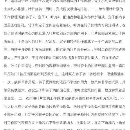
上。这样两个叶片与转子和定子内表面所构成的工作容积，先由小到大吸油后再
由大到小排油，叶片旋转一周时，完成两次吸油与排油。 一、单作用叶片泵的
工作原理 泵由转子2、定子3、叶片4、配油盘和端盖等部件所组成。定子的内表
面是圆柱形孔。转子和定子之间存在着偏心。叶片在转子的槽内可灵活滑动，在
转子转动时的离心力以及通入叶片根部压力油的作用下，叶片顶部贴紧在定子内
表面上，于是两相邻叶片、配油盘、定子和转子间便形成了一个个密封的工作
腔。当转子按逆时针方向旋转时，图右侧的叶片向外伸出，密封工作腔容积逐渐
增大，产生真空，于是通过吸油口6和配油盘5上窗口将油吸入。而在图的左
侧。叶片往里缩进，密封腔的容积逐渐缩小，密封腔中的油液经配油盘另一窗口
和压油口1被压出而输出到系统中去。这种泵在转子转一转过程中，吸油压油各
一次，故称单作用泵。转子受到径向液压不平衡作用力，故又称非平衡式泵，其
轴承负载较大。改变定子和转子间的偏心量，便可改变泵的排量，故这种泵都是
变量泵。 二、双作用叶片泵的工作原理 它的作用原理和单作用叶片泵相似，不
同之处只在于定子表面是由两段长半径圆弧、两段短半径圆弧和四段过渡曲线八
个部分组成，且定子和转子是同心的。在图示转子顺时针方向旋转的情况下，密
封工作腔的容积在左上角和右下角处逐渐增大，为吸油区，在左下角和右上角处