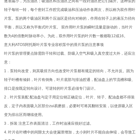
逐渐减小，为压油区；吸油区和压油区之间有一段封油区把它们隔开。这种泵的
转子每转一转，每个密封工作腔完成吸油和压油动作各两次，所以称为双作用叶
片泵。泵的两个吸油区和两个压油区是径向对称的，作用在转子上的液压力径向
平衡，所以又称为平衡式叶片泵。 双作用叶片泵的瞬时流量是脉动的，当叶片
数为4的倍数时脉动率小。为此，双作用叶片泵的叶片数一般都取12或16。
意大利ATOS阿托斯叶片泵专业容积泵中的滑片泵的注意事项
叶片泵的管理要点除需防干转和过载、防吸入空气和吸入真空度过大外，还应注
意：
1．泵转向改变，则其吸排方向也改变叶片泵都有规定的转向，不允许反。因为
转子叶槽有倾斜，叶片有倒角，叶片底部与排油腔通，配油盘上的节流槽和吸、
排口是按既定转向设计。可逆转的叶片泵必须专门设计。
2．叶片泵装配 配油盘与定子用定位销正确定位，叶片、转子、配油盘都不得装
反，定子内表面吸入区部分zui易磨损，必要时可将其翻转安装，以使原吸入区
变为排出区而继续使用。
3．拆装 注意工作表面清洁，工作时油液应很好过滤。
4. 叶片在叶槽中的间隙太大会使漏泄增加，太小则叶片不能自由伸缩，会导致工