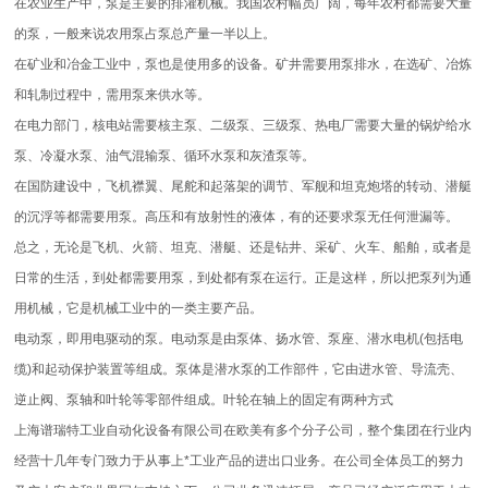
在农业生产中，泵是主要的排灌机械。我国农村幅员广阔，每年农村都需要大量
的泵，一般来说农用泵占泵总产量一半以上。
在矿业和冶金工业中，泵也是使用多的设备。矿井需要用泵排水，在选矿、冶炼
和轧制过程中，需用泵来供水等。
在电力部门，核电站需要核主泵、二级泵、三级泵、热电厂需要大量的锅炉给水
泵、冷凝水泵、油气混输泵、循环水泵和灰渣泵等。
在国防建设中，飞机襟翼、尾舵和起落架的调节、军舰和坦克炮塔的转动、潜艇
的沉浮等都需要用泵。高压和有放射性的液体，有的还要求泵无任何泄漏等。
总之，无论是飞机、火箭、坦克、潜艇、还是钻井、采矿、火车、船舶，或者是
日常的生活，到处都需要用泵，到处都有泵在运行。正是这样，所以把泵列为通
用机械，它是机械工业中的一类主要产品。
电动泵，即用电驱动的泵。电动泵是由泵体、扬水管、泵座、潜水电机(包括电
缆)和起动保护装置等组成。泵体是潜水泵的工作部件，它由进水管、导流壳、
逆止阀、泵轴和叶轮等零部件组成。叶轮在轴上的固定有两种方式
上海谱瑞特工业自动化设备有限公司在欧美有多个分子公司，整个集团在行业内
经营十几年专门致力于从事上*工业产品的进出口业务。在公司全体员工的努力