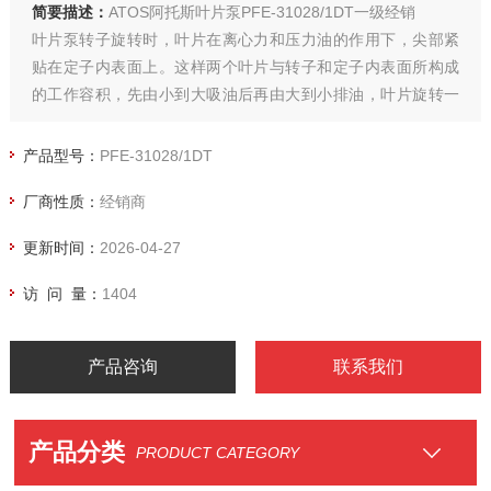
简要描述：
ATOS阿托斯叶片泵PFE-31028/1DT一级经销
叶片泵转子旋转时，叶片在离心力和压力油的作用下，尖部紧
贴在定子内表面上。这样两个叶片与转子和定子内表面所构成
的工作容积，先由小到大吸油后再由大到小排油，叶片旋转一
周时，完成两次吸油与排油。 一、单作用叶片泵的工作原理 泵
由转子2、定子3、叶片4、配油盘和端盖等部件所组成。
产品型号：
PFE-31028/1DT
厂商性质：
经销商
更新时间：
2026-04-27
访 问 量：
1404
产品咨询
联系我们
产品分类
PRODUCT CATEGORY