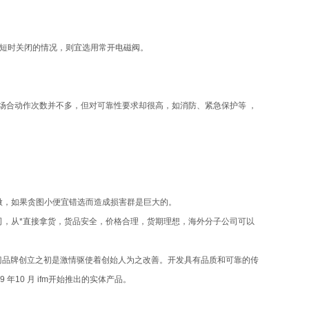
。
有短时关闭的情况，则宜选用常开电磁阀。
场合动作次数并不多，但对可靠性要求却很高，如消防、紧急保护等 ，
。
微，如果贪图小便宜错选而造成损害群是巨大的。
司，从*直接拿货，货品安全，价格合理，货期理想，海外分子公司可以
福门品牌创立之初是激情驱使着创始人为之改善。开发具有品质和可靠的传
年10 月 ifm开始推出的实体产品。