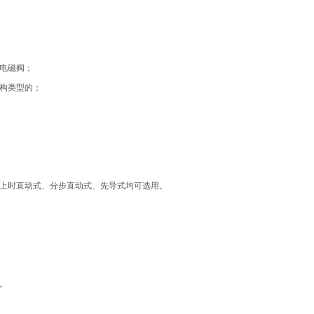
电磁阀；
构类型的；
a以上时直动式、分步直动式、先导式均可选用。
。