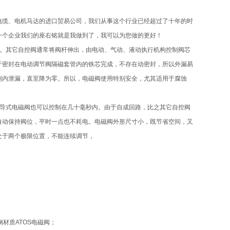
电缆、电机马达的进口贸易公司，我们从事这个行业已经超过了十年的时
一个企业我们的座右铭就是我做到了，我可以为您做的更好！
素。其它自控阀通常将阀杆伸出，由电动、气动、液动执行机构控制阀芯
于密封在电动调节阀隔磁套管内的铁芯完成，不存在动密封，所以外漏易
制内泄漏，直至降为零。所以，电磁阀使用特别安全，尤其适用于腐蚀
先导式电磁阀也可以控制在几十毫秒内。由于自成回路，比之其它自控阀
自动保持阀位，平时一点也不耗电。电磁阀外形尺寸小，既节省空间，又
处于两个极限位置，不能连续调节，
材质ATOS电磁阀；