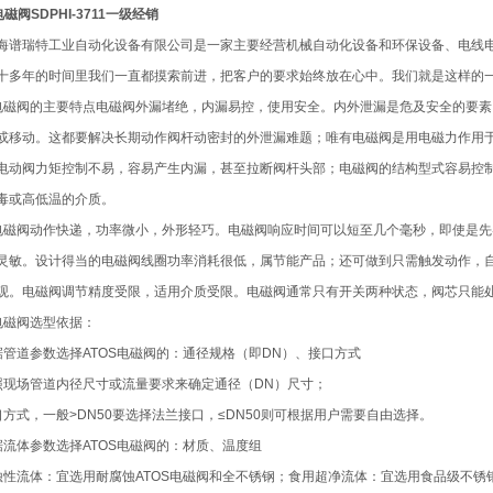
电磁阀SDPHI-3711一级经销
海谱瑞特工业自动化设备有限公司是一家主要经营机械自动化设备和环保设备、电线
十多年的时间里我们一直都摸索前进，把客户的要求始终放在心中。我们就是这样的
S电磁阀的主要特点电磁阀外漏堵绝，内漏易控，使用安全。内外泄漏是危及安全的要
或移动。这都要解决长期动作阀杆动密封的外泄漏难题；唯有电磁阀是用电磁力作用
电动阀力矩控制不易，容易产生内漏，甚至拉断阀杆头部；电磁阀的结构型式容易控
毒或高低温的介质。
S电磁阀动作快递，功率微小，外形轻巧。电磁阀响应时间可以短至几个毫秒，即使是
灵敏。设计得当的电磁阀线圈功率消耗很低，属节能产品；还可做到只需触发动作，
观。电磁阀调节精度受限，适用介质受限。电磁阀通常只有开关两种状态，阀芯只能
S电磁阀选型依据：
据管道参数选择ATOS电磁阀的：通径规格（即DN）、接口方式
照现场管道内径尺寸或流量要求来确定通径（DN）尺寸；
口方式，一般>DN50要选择法兰接口，≤DN50则可根据用户需要自由选择。
据流体参数选择ATOS电磁阀的：材质、温度组
蚀性流体：宜选用耐腐蚀ATOS电磁阀和全不锈钢；食用超净流体：宜选用食品级不锈钢