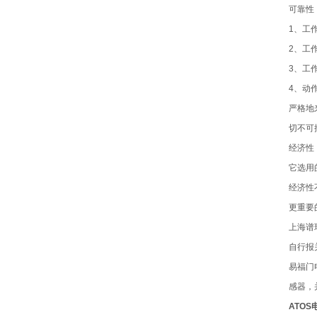
可靠性
1、工
2、工
3、工
4、动
严格地
切不可
经济性
它选用
经济性
更重要
上海谱
自行报
易福门
感器，
ATOS