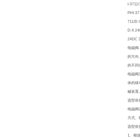
I-3711
PHI-37
711/D-
D-X 24
24DC 3
电磁阀
的方向
的不同
电磁阀
体的移
械装置
选型依
电磁阀
方式、
选型依
1、根