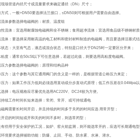
照现场管道内径尺寸或流量要求来确定通径（DN）尺寸；
口方式，一般>DN50要选择法兰接口，≤DN50则可根据用户需要自由选择。
据流体参数选择电磁阀的：材质、温度组
蚀性流体：宜选用耐腐蚀电磁阀和全不锈钢；食用超净流体：宜选用食品级不锈钢材质
温流体：要选择采用耐高温的电工材料和密封材料制造的电磁阀，而且要选择活塞式结
体状态：大至有气态，液态或混合状态，特别是口径大于DN25时一定要区分开来；
体粘度：通常在50cSt以下可任意选择，若超过此值，则要选用高粘度电磁阀。
据压力参数选择电磁阀的：原理和结构品种
称压力：这个参数与其它通用阀门的含义是一样的，是根据管道公称压力来定；
作压力：如果工作压力低则必须选用直动或分步直动式原理；低工作压差在0.04Mp
气选择：电压规格应尽量优先选用AC220V、DC24较为方便。
据持续工作时间长短来选择：常闭、常开、或可持续通电
电磁阀需要长时间开启，并且持续的时间多于关闭的时间应选 用常开型；
是开启的时间短或开和关的时间不多时，则选常闭型；
是有些用于安全保护的工况，如炉、窑火焰监测，则不能选常开的，应选可长期通电型
据环境要求选择辅助功能：防爆、止回、手动、防水雾、水淋、潜水。