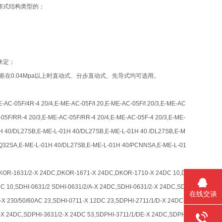
塞式结构类型的；
来定；
差在0.04Mpa以上时直动式、分步直动式、先导式均可选用。
-AC-05F/4R-4 20/4,E-ME-AC-05F/I 20,E-ME-AC-05F/I 20/3,E-ME-AC
-05F/RR-4 20/3,E-ME-AC-05F/RR-4 20/4,E-ME-AC-05F-4 20/3,E-ME-
1H 40/DL27SB,E-ME-L-01H 40/DL27SB,E-ME-L-01H 40 /DL27SB,E-M
LQ32SA,E-ME-L-01H 40/DL27SB,E-ME-L-01H 40/PCNNSA,E-ME-L-01
KOR-1631/2-X 24DC,DKOR-1671-X 24DC,DKOR-1710-X 24DC 10,D
 10,SDHI-0631/2 SDHI-0631/2/A-X 24DC,SDHI-0631/2-X 24DC,SD
在线交谈
-X 230/50/60AC 23,SDHI-0711-X 12DC 23,SDPHI-2711/1/D-X 24DC
-X 24DC,SDPHI-3631/2-X 24DC 53,SDPHI-3711/1/DE-X 24DC,SDPH