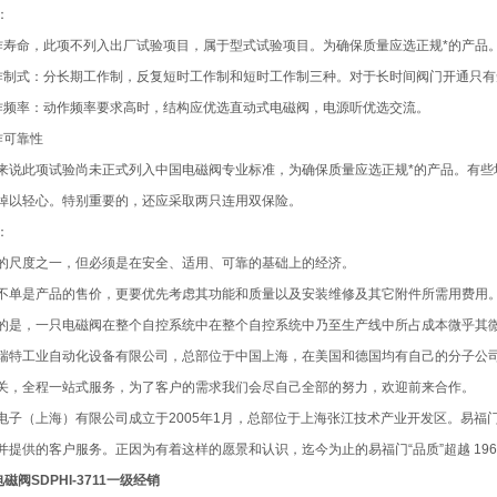
：
作寿命，此项不列入出厂试验项目，属于型式试验项目。为确保质量应选正规*的产品
作制式：分长期工作制，反复短时工作制和短时工作制三种。对于长时间阀门开通只
作频率：动作频率要求高时，结构应优选直动式电磁阀，电源听优选交流。
作可靠性
来说此项试验尚未正式列入中国电磁阀专业标准，为确保质量应选正规*的产品。有些
掉以轻心。特别重要的，还应采取两只连用双保险。
：
的尺度之一，但必须是在安全、适用、可靠的基础上的经济。
不单是产品的售价，更要优先考虑其功能和质量以及安装维修及其它附件所需用费用
的是，一只电磁阀在整个自控系统中在整个自控系统中乃至生产线中所占成本微乎其
瑞特工业自动化设备有限公司，总部位于中国上海，在美国和德国均有自己的分子公
关，全程一站式服务，为了客户的需求我们会尽自己全部的努力，欢迎前来合作。
电子（上海）有限公司成立于2005年1月，总部位于上海张江技术产业开发区。易
并提供的客户服务。正因为有着这样的愿景和认识，迄今为止的易福门“品质”超越 1969 
电磁阀SDPHI-3711一级经销