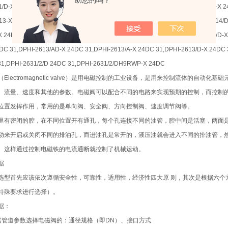
助您的吗？
/1/D-X 24DC,SDPHI-3711/1/E-X 24DC,SDPHI-3711/DE-X 24DC,SDPHI-3711/D-X 
13-X 24DC 53,SDPHI-3714/8/DE-X 24DC,SDPHI-3714/8/E-X 24DC,SDPHI-3714/
X 24DC 40,DPHI-1713/DH-X 24DC,DPHI-1713/D-X 230/50/60AC，DPHI-1713/D-X
DC 31,DPHI-2613/AD-X 24DC 31,DPHI-2613/A-X 24DC 31,DPHI-2613/D-X 24DC 
1,DPHI-2631/2/D 24DC 31,DPHI-2631/2/DH9RWP-X 24DC
（Electromagnetic valve）是用电磁控制的工业设备，是用来控制流体的
、流量、速度和其他的参数。电磁阀可以配合不同的电路来实现预期的控制，而控制
位置发挥作用，常用的是单向阀、安全阀、方向控制阀、速度调节阀等。
里有密闭的腔，在不同位置开有通孔，每个孔连接不同的油管，腔中间是活塞，两面
动来开启或关闭不同的排油孔，而进油孔是常开的，液压油就会进入不同的排油管，
。这样通过控制电磁铁的电流通断就控制了机械运动。
据
选型首先应该依次遵循安全性，可靠性，适用性，经济性四大原 则，其次是根据六个
特殊要求进行选择）。
据：
据管道参数选择电磁阀的：通径规格（即DN）、接口方式