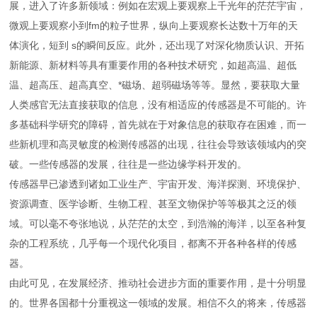
展，进入了许多新领域：例如在宏观上要观察上千光年的茫茫宇宙，
微观上要观察小到fm的粒子世界，纵向上要观察长达数十万年的天
体演化，短到 s的瞬间反应。此外，还出现了对深化物质认识、开拓
新能源、新材料等具有重要作用的各种技术研究，如超高温、超低
温、超高压、超高真空、*磁场、超弱磁场等等。显然，要获取大量
人类感官无法直接获取的信息，没有相适应的传感器是不可能的。许
多基础科学研究的障碍，首先就在于对象信息的获取存在困难，而一
些新机理和高灵敏度的检测传感器的出现，往往会导致该领域内的突
破。一些传感器的发展，往往是一些边缘学科开发的。
传感器早已渗透到诸如工业生产、宇宙开发、海洋探测、环境保护、
资源调查、医学诊断、生物工程、甚至文物保护等等极其之泛的领
域。可以毫不夸张地说，从茫茫的太空，到浩瀚的海洋，以至各种复
杂的工程系统，几乎每一个现代化项目，都离不开各种各样的传感
器。
由此可见，在发展经济、推动社会进步方面的重要作用，是十分明显
的。世界各国都十分重视这一领域的发展。相信不久的将来，传感器