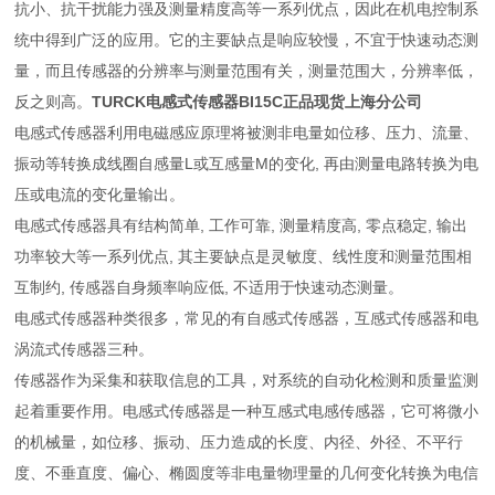
抗小、抗干扰能力强及测量精度高等一系列优点，因此在机电控制系
统中得到广泛的应用。它的主要缺点是响应较慢，不宜于快速动态测
量，而且传感器的分辨率与测量范围有关，测量范围大，分辨率低，
反之则高。
TURCK电感式传感器BI15C正品现货上海分公司
电感式传感器利用电磁感应原理将被测非电量如位移、压力、流量、
振动等转换成线圈自感量L或互感量M的变化, 再由测量电路转换为电
压或电流的变化量输出。
电感式传感器具有结构简单, 工作可靠, 测量精度高, 零点稳定, 输出
功率较大等一系列优点, 其主要缺点是灵敏度、线性度和测量范围相
互制约, 传感器自身频率响应低, 不适用于快速动态测量。
电感式传感器种类很多，常见的有自感式传感器，互感式传感器和电
涡流式传感器三种。
传感器作为采集和获取信息的工具，对系统的自动化检测和质量监测
起着重要作用。电感式传感器是一种互感式电感传感器，它可将微小
的机械量，如位移、振动、压力造成的长度、内径、外径、不平行
度、不垂直度、偏心、椭圆度等非电量物理量的几何变化转换为电信