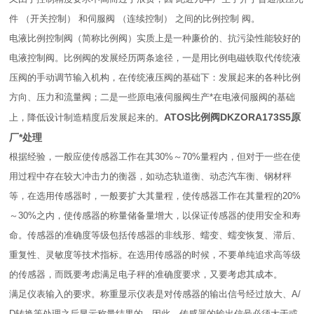
件 （开关控制） 和伺服阀 （连续控制） 之间的比例控制 阀。
电液比例控制阀（简称比例阀）实质上是一种廉价的、抗污染性能较好的
电液控制阀。比例阀的发展经历两条途径，一是用比例电磁铁取代传统液
压阀的手动调节输入机构，在传统液压阀的基础下：发展起来的各种比例
方向、压力和流量阀；二是一些原电液伺服阀生产*在电液伺服阀的基础
ATOS比例阀DKZORA173S5原
上，降低设计制造精度后发展起来的。
厂*处理
根据经验，一般应使传感器工作在其30%～70%量程内，但对于一些在使
用过程中存在较大冲击力的衡器，如动态轨道衡、动态汽车衡、钢材秤
等，在选用传感器时，一般要扩大其量程，使传感器工作在其量程的20%
～30%之内，使传感器的称量储备量增大，以保证传感器的使用安全和寿
命。传感器的准确度等级包括传感器的非线形、蠕变、蠕变恢复、滞后、
重复性、灵敏度等技术指标。在选用传感器的时候，不要单纯追求高等级
的传感器，而既要考虑满足电子秤的准确度要求，又要考虑其成本。
满足仪表输入的要求。称重显示仪表是对传感器的输出信号经过放大、A/
D转换等处理之后显示称量结果的。因此，传感器的输出信号必须大于或