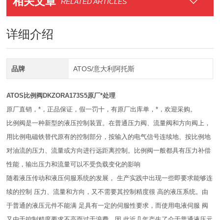
相关文章
RELATED ARTICLES
详细介绍
品牌
ATOS/意大利阿托斯
ATOS比例阀DKZORA173S5原厂*处理
原厂直销，*，正品保证，假一罚十，有原厂出库单，*，欢迎采购。
比例阀是一种新型的液压控制装置。在普通压力阀、流量阀和方向阀上，
用比例电磁铁替代原有的控制部分，按输入的电气信号连续地、按比例地
对油流的压力、流量或方向进行远距离控制。比例阀一般都具有压力补偿
性能，输出压力和流量可以不受负载变化的影响
随着液压传动和液压伺服系统的发展， 生产实践中出现一些即要求能够连
续的控制 压力、流量和方向，又不需要其控制精度很 高的液压系统。由
于普通的液压元件不能满 足具有一定的伺服性要求，而使用电液伺服 阀
又由于控制精度要求不高而过于浪费，因 此近几年产生了介于普通液压元