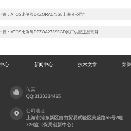
一篇：
ATOS比例阀DKZORA173S5上海分公司*
一篇：
ATOS比例阀DPZOA273S5GD原厂供应正品现货
中心
新闻中心
技术文章
荣
传真
QQ:3130334465
公司地址
上海市浦东新区自由贸易试验区美盛路55号2幢
726室（保周创新中心）