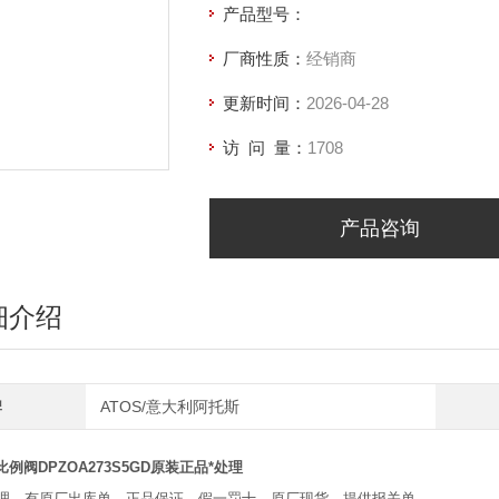
产品型号：
厂商性质：
经销商
更新时间：
2026-04-28
访 问 量：
1708
产品咨询
细介绍
牌
ATOS/意大利阿托斯
比例阀DPZOA273S5GD原装正品*处理
处理，有原厂出库单，正品保证，假一罚十，原厂现货，提供报关单。