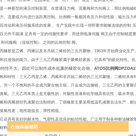
是一种新型的液压控制装置。在普通压力阀、流量阀和方向阀上，用比例电磁
力、流量或方向进行远距离控制。比例阀一般都具有压力补偿性能，输出压力
压传动和液压伺服系统的发展， 生产实践中出现一些即要求能够连续的控制 
压元件不能满 足具有一定的伺服性要求，而使用电液伺服 阀又由于控制精度要
 和伺服阀 （连续控制） 之间的比例控制 阀。
丙橡胶是乙烯、丙烯以及非共轭二烯烃的三元共聚物，1963年开始商业化生产。
和抗侵蚀的能力。由于三元乙丙橡胶属于聚烯烃家族，它具有*的硫化特性。在
响特性不大。因此可以制作成本低廉的橡胶化合物。
ATOS比例阀DPZOA
构和特性：三元乙丙是乙烯、丙烯和非共轭二烯烃的三元共聚物。二烯烃具有
。另一个不饱和的不会成为聚合物主链，只会成为边侧链。三元乙丙的主要聚
臭氧。三元乙丙本质上是无极性的，对极性溶液和化学物具有抗性，吸水率低
烯和丙烯腈经乳液聚合法制得的，丁腈橡胶主要采用低温乳液聚合法生产，耐
臭氧性差，电性能低劣，弹性稍低。
它还具有良好的耐水性、气密性及优良的粘结性能。广泛用于制各种耐油橡胶
材料等，在汽车、航空、石油、复印等行业中成为*的弹性材料。
欢迎您！