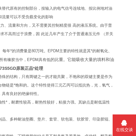
铁替代原有的控制部分，按输入的电气信号连续地、按比例地对油
和流量可以不受负载变化的影响
压力、流量和方向，又不需要其控制精度很 高的液压系统。由于普
求不高而过于浪费，因 此近几年产生了介于普通液压元件 （开关
每年*的消费量是80万吨。EPDM主要的特性就是其*的耐氧化、
的比重。它能吸收大量的填料和油
所有橡胶当中，EPDM具有低
273S5GD原装正品*处理
特殊的结构，只有两键之一的才能共聚，不饱和的双键主要是作为
合物链是*饱和的。这个特性使得三元乙丙可以抵抗热，光，氧气，
，具有良好的绝缘特性。
油性*，耐磨性较高，耐热性较好，粘接力强。其缺点是耐低温性
制品、多种耐油垫圈、垫片、套管、软包装、软胶管、印染胶辊、
在线交谈