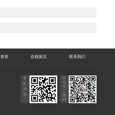
誉资质
在线留言
联系我们
公
手
众
机
号
浏
二
览
维
码