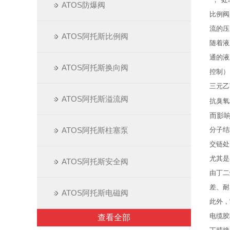
ATOS防爆阀
比例阀
流的压
ATOS阿托斯比例阀
随着液
通的液
ATOS阿托斯换向阀
控制）
三元乙
ATOS阿托斯溢流阀
抗臭氧
而影
ATOS阿托斯柱塞泵
分子结
交链处
尤其是
ATOS阿托斯安全阀
由丁二
差、耐
ATOS阿托斯电磁阀
此外，
电缆胶
查看全部