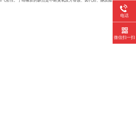
和气密性。丁晴橡胶的缺点是不耐臭氧及芳香族、卤代烃、酮及酯
电话
微信扫一扫