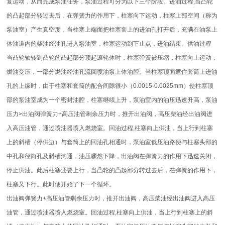
复运动，从而完成泵油任务，泵油过程可分为以下三个阶段。进油过程,当凸轮
的凸起部分转过去后，在弹簧力的作用下，柱塞向下运动，柱塞上部空间（称为
泵油室）产生真空度，当柱塞上端面把柱塞套上的进油孔打开后，充满在油泵上
体油道内的柴油经油孔进入泵油室，柱塞运动到下止点，进油结束。供油过程
当凸轮轴转到凸轮的凸起部分顶起滚轮体时，柱塞弹簧被压缩，柱塞向上运动，
燃油受压，一部分燃油经油孔流回喷油泵上体油腔。当柱塞顶面遮住套筒上进油
孔的上缘时，由于柱塞和套筒的配合间隙很小（0.0015-0.0025mm）使柱塞顶
部的泵油室成为一个密封油腔，柱塞继续上升，泵油室内的油压迅速升高，泵油
压力>出油阀弹簧力+高压油管剩余压力时，推开出油阀，高压柴油经出油阀进
入高压油管，通过喷油器喷入燃烧室。回油过程,柱塞向上供油，当上行到柱塞
上的斜槽（停供边）与套筒上的回油孔相通时，泵油室低压油路便与柱塞头部的
中孔和径向孔及斜槽沟通，油压骤然下降，出油阀在弹簧力的作用下迅速关闭，
停止供油。此后柱塞还要上行，当凸轮的凸起部分转过去后，在弹簧的作用下，
柱塞又下行。此时便开始了下一个循环。
出油阀弹簧力+高压油管剩余压力时，推开出油阀，高压柴油经出油阀进入高压
油管，通过喷油器喷入燃烧室。回油过程,柱塞向上供油，当上行到柱塞上的斜