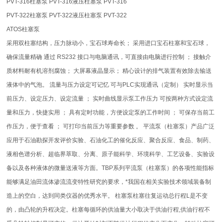
PVT-316柱塞泵 PVT-316液压柱塞泵 PVT-316
PVT-322柱塞泵 PVT-322液压柱塞泵 PVT-322
ATOS柱塞泵
采用双柱塞结构，压力脉动小，宝石球寿命长； 采用进口宝石柱塞和宝石球，
确保流量精确 通过 RS232 接口与电脑通讯，可直接由电脑进行控制 ； 接触介
质材料耐有机溶剂腐蚀； 大屏幕液晶显示； 精心设计的排气装置有效除去输送
液体中的气泡。 流量与压力设定可记忆 可与PLC实现通讯（定制） 实时显示当
前压力、设定压力、设定流量 ； 实时曲线显示泵工作压力 可按两种方式设定流
量和压力，快捷实用 ； 具有定时功能，方便设定泵的工作时间 ； 可保存当前工
作压力，便于查看 ； 可打印当前压力等重要参数 。 平流泵（柱塞泵）产品广泛
应用于石油勘探开发评价实验、石油化工的催化反应、聚合反应、食品、制药、
液相色谱分析、超临界萃取、分离、原子能科学、环境科学、工艺设备、实验设
备以及各种液体的微量送液等方面。TBP系列平流泵（柱塞泵）的各项性能指标
能够满足油田流体渗流流变特性研究的要求，*我国在相关实验技术领域装备制
造上的空白，达到同类仪器的优秀水平。 柱塞泵柱塞往复运动总行程L是不变
的，由凸轮的升程决定。柱塞每循环的供油量大小取决于供油行程,供油行程不