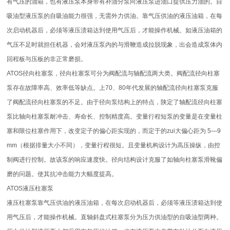
有气压的油箱，也有液压泵本身带有补油分泵向液压泵进油口提供压力油的。自
吸油型液压泵的自吸油能力很强，无需外力供油。靠气压供油的液压油箱，在每
次启动机器后，必须等液压渍箱达到使用气压后，才能操作机械。如液压油箱的
气压不足时就担任机器，会对液压泵内的与滑鞭造成拉脱现象，出会造成泵体内
回程板与压板的非正常磨损。
ATOS径向柱塞泵，径向柱塞泵可分为阀配流与轴配流两大类。阀配流径向柱塞
泵存在故障率高、效率低等缺点。上70、80年代发展的轴配流径向柱塞泵克服
了阀配流径向柱塞泵的不足。由于径向泵结构上的特点，陕定了轴配流径向柱塞
泵比轴向柱塞泵耐冲击、寿命长、控制精度高。变量行程短泵的变量是在变量柱
塞和限位柱塞作用下，改变定子的偏心距实现的，而定于的zui大偏心距为 5—9
mm（根据排量大小不同），变量行程很短。且变量机构设计为高压操纵，由控
制阀进行控制。故该泵的响应速度快。径向结构设计克服了如轴向柱塞泵滑靴偏
磨的问题。使其抗冲击能力大幅度提高。
ATOS液压柱塞泵
液压柱塞泵靠气压供油的液压油箱，在每次启动机器后，必须等液压渍箱达到使
用气压后，才能操作机械。直轴斜盘式柱塞泵分为压力供油型的自吸油型两种。