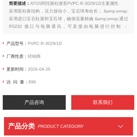
简要描述：
ATOS阿托斯柱塞泵PVPC-R-3029/1D主要属性
采用双柱塞结构，压力脉动小，宝石球寿命长； &amp;emsp;
采用进口宝石柱塞和宝石球，确保流量精确 &amp;emsp;通过
RS232 接口与电脑通讯，可直接由电脑进行控制 ；
&amp;emsp;接触介质材料耐有机溶剂腐蚀； &amp;emsp;大屏
幕液晶显示； &amp;emsp;精心设计的排气装置有效除去输送
产品型号：
PVPC-R-3029/1D
液体中的气泡。
厂商性质：
经销商
更新时间：
2026-04-25
访 问 量：
898
产品咨询
联系我们
产品分类
PRODUCT CATEGORY