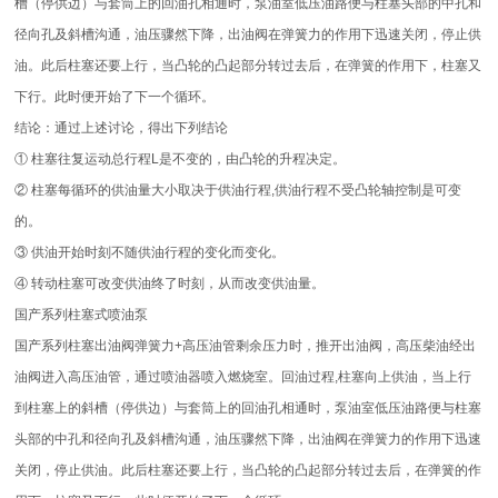
槽（停供边）与套筒上的回油孔相通时，泵油室低压油路便与柱塞头部的中孔和
径向孔及斜槽沟通，油压骤然下降，出油阀在弹簧力的作用下迅速关闭，停止供
油。此后柱塞还要上行，当凸轮的凸起部分转过去后，在弹簧的作用下，柱塞又
下行。此时便开始了下一个循环。
结论：通过上述讨论，得出下列结论
① 柱塞往复运动总行程L是不变的，由凸轮的升程决定。
② 柱塞每循环的供油量大小取决于供油行程,供油行程不受凸轮轴控制是可变
的。
③ 供油开始时刻不随供油行程的变化而变化。
④ 转动柱塞可改变供油终了时刻，从而改变供油量。
国产系列柱塞式喷油泵
国产系列柱塞出油阀弹簧力+高压油管剩余压力时，推开出油阀，高压柴油经出
油阀进入高压油管，通过喷油器喷入燃烧室。回油过程,柱塞向上供油，当上行
到柱塞上的斜槽（停供边）与套筒上的回油孔相通时，泵油室低压油路便与柱塞
头部的中孔和径向孔及斜槽沟通，油压骤然下降，出油阀在弹簧力的作用下迅速
关闭，停止供油。此后柱塞还要上行，当凸轮的凸起部分转过去后，在弹簧的作