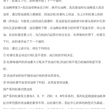
用下，柱塞又下行。此时便开始了下一个循环。
出油阀弹簧力+高压油管剩余压力时，推开出油阀，高压柴油经出油阀进入高压
油管，通过喷油器喷入燃烧室。回油过程,柱塞向上供油，当上行到柱塞上的斜
槽（停供边）与套筒上的回油孔相通时，泵油室低压油路便与柱塞头部的中孔和
径向孔及斜槽沟通，油压骤然下降，出油阀在弹簧力的作用下迅速关闭，停止供
油。此后柱塞还要上行，当凸轮的凸起部分转过去后，在弹簧的作用下，柱塞又
下行。此时便开始了下一个循环。
结论：通过上述讨论，得出下列结论
① 柱塞往复运动总行程L是不变的，由凸轮的升程决定。
② 柱塞每循环的供油量大小取决于供油行程,供油行程不受凸轮轴控制是可变
的。
③ 供油开始时刻不随供油行程的变化而变化。
④ 转动柱塞可改变供油终了时刻，从而改变供油量。
国产系列柱塞式喷油泵
国产系列柱塞泵主要有A、B、P、Z和Ⅰ、Ⅱ、Ⅲ号等系列。系列化是根据柴油机单
缸功率范围对供油量的要求不同，以柱塞行程，泵缸中心距和结构型式为基础，