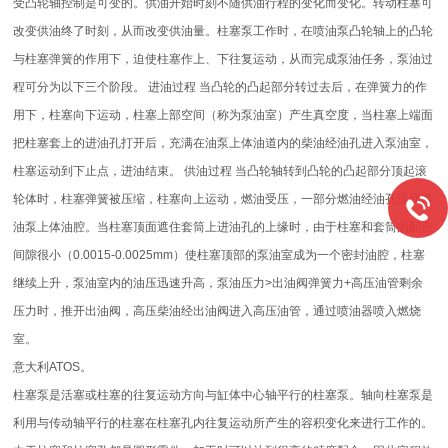
受凸轮轴控制是可变的。供油开始时刻不随供油行程的变化而变化。转动柱塞可
改变供油终了时刻，从而改变供油量。柱塞泵工作时，在喷油泵凸轮轴上的凸轮
与柱塞弹簧的作用下，迫使柱塞作上、下往复运动，从而完成泵油任务，泵油过
程可分为以下三个阶段。 进油过程 当凸轮的凸起部分转过去后，在弹簧力的作
用下，柱塞向下运动，柱塞上部空间（称为泵油室）产生真空度，当柱塞上端面
把柱塞套上的进油孔打开后，充满在油泵上体油道内的柴油经油孔进入泵油室，
柱塞运动到下止点，进油结束。 供油过程 当凸轮轴转到凸轮的凸起部分顶起滚
轮体时，柱塞弹簧被压缩，柱塞向上运动，燃油受压，一部分燃油经油孔流回喷
油泵上体油腔。当柱塞顶面遮住套筒上进油孔的上缘时，由于柱塞和套筒的配合
间隙很小（0.0015-0.0025mm）使柱塞顶部的泵油室成为一个密封油腔，柱塞
继续上升，泵油室内的油压迅速升高，泵油压力>出油阀弹簧力+高压油管剩余
压力时，推开出油阀，高压柴油经出油阀进入高压油管，通过喷油器喷入燃烧
室。
意大利ATOS。
柱塞泵是活塞或柱塞的往复运动方向与缸体中心轴平行的柱塞泵。轴向柱塞泵是
利用与传动轴平行的柱塞在柱塞孔内往复运动所产生的容积变化来进行工作的。