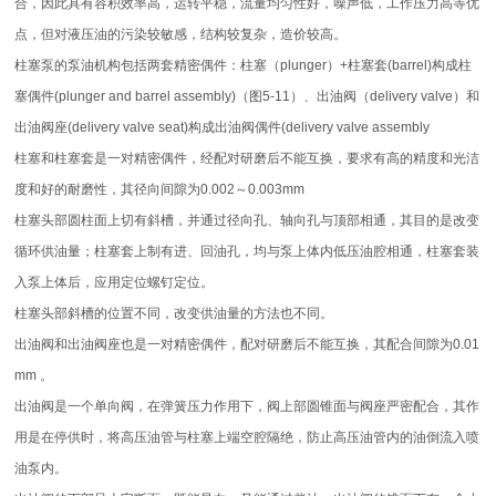
合，因此具有容积效率高，运转平稳，流量均匀性好，噪声低，工作压力高等优
点，但对液压油的污染较敏感，结构较复杂，造价较高。
柱塞泵的泵油机构包括两套精密偶件：柱塞（plunger）+柱塞套(barrel)构成柱
塞偶件(plunger and barrel assembly)（图5-11）、出油阀（delivery valve）和
出油阀座(delivery valve seat)构成出油阀偶件(delivery valve assembly
柱塞和柱塞套是一对精密偶件，经配对研磨后不能互换，要求有高的精度和光洁
度和好的耐磨性，其径向间隙为0.002～0.003mm
柱塞头部圆柱面上切有斜槽，并通过径向孔、轴向孔与顶部相通，其目的是改变
循环供油量；柱塞套上制有进、回油孔，均与泵上体内低压油腔相通，柱塞套装
入泵上体后，应用定位螺钉定位。
柱塞头部斜槽的位置不同，改变供油量的方法也不同。
出油阀和出油阀座也是一对精密偶件，配对研磨后不能互换，其配合间隙为0.01
mm 。
出油阀是一个单向阀，在弹簧压力作用下，阀上部圆锥面与阀座严密配合，其作
用是在停供时，将高压油管与柱塞上端空腔隔绝，防止高压油管内的油倒流入喷
油泵内。