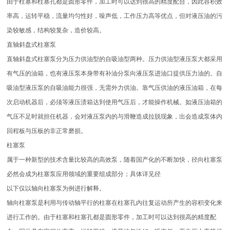
由于柱塞和柱塞孔都是圆形零件，加工时可以达到很高的精度配合，因此容积效
率高，运转平稳，流量均匀性好，噪声低，工作压力高等优点，但对液压油的污
染较敏感，结构较复杂，造价较高。
直轴斜盘式柱塞泵
直轴斜盘式柱塞泵分为压力供油型的自吸油型两种。压力供油型液压泵大都采用
有气压的油箱，也有液压泵本身带有补油分泵向液压泵进油口提供压力油的。自
吸油型液压泵的自吸油能力很强，无需外力供油。靠气压供油的液压油箱，在每
次启动机器后，必须等液压渍箱达到使用气压后，才能操作机械。如液压油箱的
气压不足时就担任机器，会对液压泵内的与滑鞭造成拉脱现象，出会造成泵体内
回程板与压板的非正常磨损。
柱塞泵
属于一种新型的技术含量比较高的高效泵，随着国产化的不断加快，径向柱塞泵
必然会成为柱塞泵应用领域的重要组成部分；具体详见径
以下仅以轴向柱塞泵为例进行解释。
轴向柱塞泵是利用与传动轴平行的柱塞在柱塞孔内往复运动所产生的容积变化来
进行工作的。由于柱塞和柱塞孔都是圆形零件，加工时可以达到很高的精度配