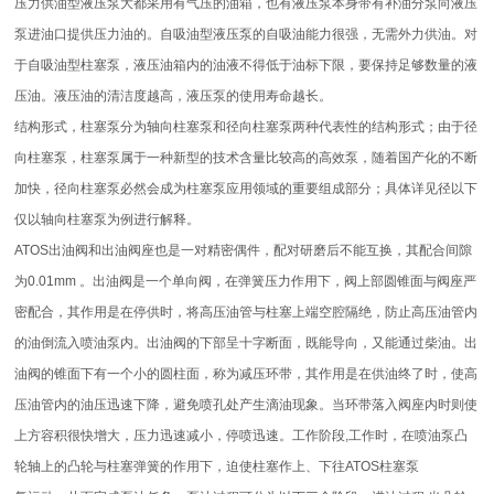
压力供油型液压泵大都采用有气压的油箱，也有液压泵本身带有补油分泵向液压
泵进油口提供压力油的。自吸油型液压泵的自吸油能力很强，无需外力供油。对
于自吸油型柱塞泵，液压油箱内的油液不得低于油标下限，要保持足够数量的液
压油。液压油的清洁度越高，液压泵的使用寿命越长。
结构形式，柱塞泵分为轴向柱塞泵和径向柱塞泵两种代表性的结构形式；由于径
向柱塞泵，柱塞泵属于一种新型的技术含量比较高的高效泵，随着国产化的不断
加快，径向柱塞泵必然会成为柱塞泵应用领域的重要组成部分；具体详见径以下
仅以轴向柱塞泵为例进行解释。
ATOS出油阀和出油阀座也是一对精密偶件，配对研磨后不能互换，其配合间隙
为0.01mm 。出油阀是一个单向阀，在弹簧压力作用下，阀上部圆锥面与阀座严
密配合，其作用是在停供时，将高压油管与柱塞上端空腔隔绝，防止高压油管内
的油倒流入喷油泵内。出油阀的下部呈十字断面，既能导向，又能通过柴油。出
油阀的锥面下有一个小的圆柱面，称为减压环带，其作用是在供油终了时，使高
压油管内的油压迅速下降，避免喷孔处产生滴油现象。当环带落入阀座内时则使
上方容积很快增大，压力迅速减小，停喷迅速。工作阶段,工作时，在喷油泵凸
轮轴上的凸轮与柱塞弹簧的作用下，迫使柱塞作上、下往ATOS柱塞泵