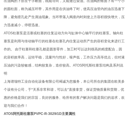
出油阀的下部呈十字断面，既能导向，又能通过柴油。出油阀的锥面下有一个小
的圆柱面，称为减压环带，其作用是在供油终了时，使高压油管内的油压迅速下
降，避免喷孔处产生滴油现象。当环带落入阀座内时则使上方容积很快增大，压
力迅速减小，停喷迅速。
ATOS柱塞泵是活塞或柱塞的往复运动方向与缸体中心轴平行的柱塞泵。轴向柱
塞泵是利用与传动轴平行的柱塞在柱塞孔内往复运动所产生的容积变化来进行工
作的。 由于柱塞和柱塞孔都是圆形零件，加工时可以达到很高的精度配合，因
此容积效率高，运转平稳，流量均匀性好，噪声低，工作压力高等优点，但对液
压油的污染较敏感，结构较复杂，造价较高。ATOS阿托斯柱塞泵结构及系列说
明
上海谱瑞特工业自动化设备有限公司竭诚为您服务，本公司所在的集团在欧美多
个设有分公司，于*关系非常和谐，可以去*直接拿货，保证货物质量和货期，优
惠的价格是我们的宗旨，良好的服务、给所有的客户解决问题是我们的追求，欢
迎与我们合作！
ATOS阿托斯柱塞泵PVPC-R-3029/1D主要属性