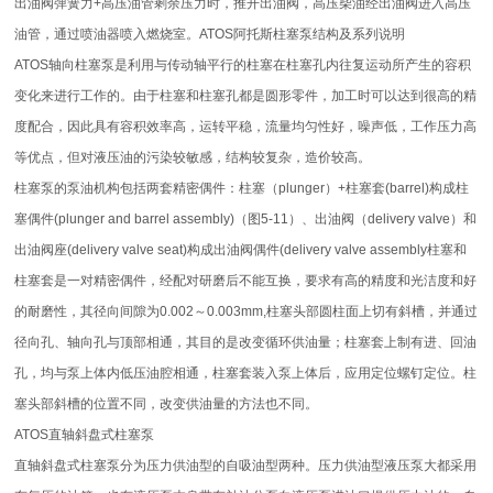
出油阀弹簧力+高压油管剩余压力时，推开出油阀，高压柴油经出油阀进入高压
油管，通过喷油器喷入燃烧室。ATOS阿托斯柱塞泵结构及系列说明
ATOS轴向柱塞泵是利用与传动轴平行的柱塞在柱塞孔内往复运动所产生的容积
变化来进行工作的。由于柱塞和柱塞孔都是圆形零件，加工时可以达到很高的精
度配合，因此具有容积效率高，运转平稳，流量均匀性好，噪声低，工作压力高
等优点，但对液压油的污染较敏感，结构较复杂，造价较高。
柱塞泵的泵油机构包括两套精密偶件：柱塞（plunger）+柱塞套(barrel)构成柱
塞偶件(plunger and barrel assembly)（图5-11）、出油阀（delivery valve）和
出油阀座(delivery valve seat)构成出油阀偶件(delivery valve assembly柱塞和
柱塞套是一对精密偶件，经配对研磨后不能互换，要求有高的精度和光洁度和好
的耐磨性，其径向间隙为0.002～0.003mm,柱塞头部圆柱面上切有斜槽，并通过
径向孔、轴向孔与顶部相通，其目的是改变循环供油量；柱塞套上制有进、回油
孔，均与泵上体内低压油腔相通，柱塞套装入泵上体后，应用定位螺钉定位。柱
塞头部斜槽的位置不同，改变供油量的方法也不同。
ATOS直轴斜盘式柱塞泵
直轴斜盘式柱塞泵分为压力供油型的自吸油型两种。压力供油型液压泵大都采用