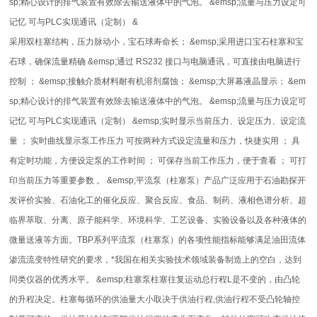
sp;精心设计的排气装置有效除去输送液体中的气泡。 &emsp;流量与压力设定可
记忆 可与PLC实现通讯（定制） &
采用双柱塞结构，压力脉动小，宝石球寿命长； &emsp;采用进口宝石柱塞和宝
石球，确保流量精确 &emsp;通过 RS232 接口与电脑通讯，可直接由电脑进行
控制 ； &emsp;接触介质材料耐有机溶剂腐蚀； &emsp;大屏幕液晶显示； &em
sp;精心设计的排气装置有效除去输送液体中的气泡。 &emsp;流量与压力设定可
记忆 可与PLC实现通讯（定制） &emsp;实时显示当前压力、设定压力、设定流
量 ； 实时曲线显示泵工作压力 可按两种方式设定流量和压力，快捷实用 ； 具
有定时功能，方便设定泵的工作时间 ； 可保存当前工作压力，便于查看 ； 可打
印当前压力等重要参数 。 &emsp;平流泵（柱塞泵）产品广泛应用于石油勘探开
发评价实验、石油化工的催化反应、聚合反应、食品、制药、液相色谱分析、超
临界萃取、分离、原子能科学、环境科学、工艺设备、实验设备以及各种液体的
微量送液等方面。TBP系列平流泵（柱塞泵）的各项性能指标能够满足油田流体
渗流流变特性研究的要求，*我国在相关实验技术领域装备制造上的空白，达到
同类仪器的优秀水平。 &emsp;柱塞泵柱塞往复运动总行程L是不变的，由凸轮
的升程决定。柱塞每循环的供油量大小取决于供油行程,供油行程不受凸轮轴控