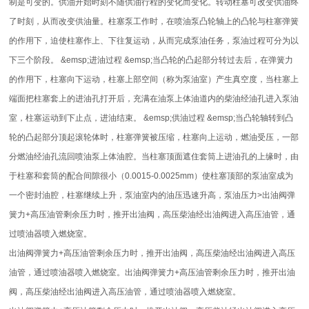
制是可变的。供油开始时刻不随供油行程的变化而变化。转动柱塞可改变供油终
了时刻，从而改变供油量。柱塞泵工作时，在喷油泵凸轮轴上的凸轮与柱塞弹簧
的作用下，迫使柱塞作上、下往复运动，从而完成泵油任务，泵油过程可分为以
下三个阶段。 &emsp;进油过程 &emsp;当凸轮的凸起部分转过去后，在弹簧力
的作用下，柱塞向下运动，柱塞上部空间（称为泵油室）产生真空度，当柱塞上
端面把柱塞套上的进油孔打开后，充满在油泵上体油道内的柴油经油孔进入泵油
室，柱塞运动到下止点，进油结束。 &emsp;供油过程 &emsp;当凸轮轴转到凸
轮的凸起部分顶起滚轮体时，柱塞弹簧被压缩，柱塞向上运动，燃油受压，一部
分燃油经油孔流回喷油泵上体油腔。当柱塞顶面遮住套筒上进油孔的上缘时，由
于柱塞和套筒的配合间隙很小（0.0015-0.0025mm）使柱塞顶部的泵油室成为
一个密封油腔，柱塞继续上升，泵油室内的油压迅速升高，泵油压力>出油阀弹
簧力+高压油管剩余压力时，推开出油阀，高压柴油经出油阀进入高压油管，通
过喷油器喷入燃烧室。
出油阀弹簧力+高压油管剩余压力时，推开出油阀，高压柴油经出油阀进入高压
油管，通过喷油器喷入燃烧室。出油阀弹簧力+高压油管剩余压力时，推开出油
阀，高压柴油经出油阀进入高压油管，通过喷油器喷入燃烧室。