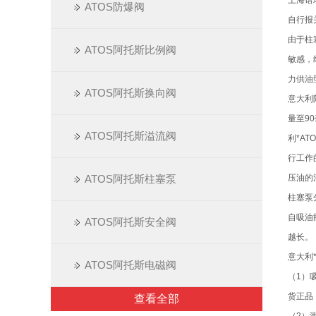
上海谱
ATOS防爆阀
自行报
由于柱
ATOS阿托斯比例阀
敏感，
力供油
ATOS阿托斯换向阀
意大利
量至9
ATOS阿托斯溢流阀
利*A
行工作
ATOS阿托斯柱塞泵
压油的
柱塞泵
自吸油
ATOS阿托斯安全阀
越长。
意大利
ATOS阿托斯电磁阀
（1）
货正品
查看全部