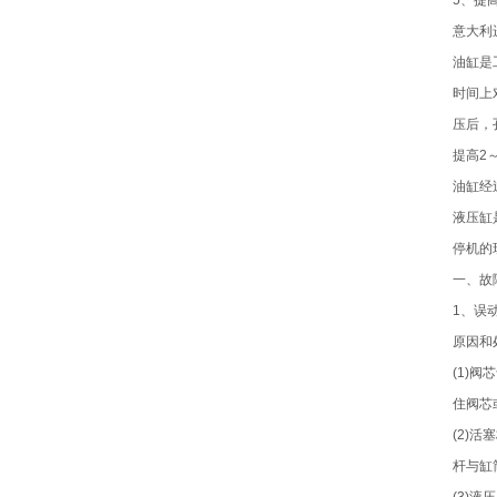
5、提
意大利
油缸是
时间上
压后，
提高2
油缸经
液压缸
停机的
一、故
1、误
原因和
(1)
住阀芯
(2)
杆与缸