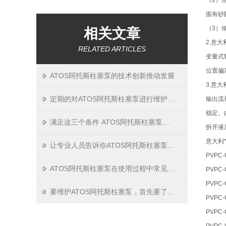
（2）
面有砂
（3）
相关文章
2.意
RELATED ARTICLES
变量式
位置偏
ATOS阿托斯柱塞泵的技术创新推动发展
3.意
定期的对ATOS阿托斯柱塞泵进行维护保养很重要
输出流
稳定。
满足这三个条件 ATOS阿托斯柱塞泵就能正常吸油压油
拆开液
意大利
让专业人员告诉你ATOS阿托斯柱塞泵的保养之道
PVPC-
ATOS阿托斯柱塞泵在使用过程中常见的4种故障，快来学习！
PVPC-
PVPC-
要维护ATOS阿托斯柱塞泵，首先要了解原理
PVPC-
PVPC-