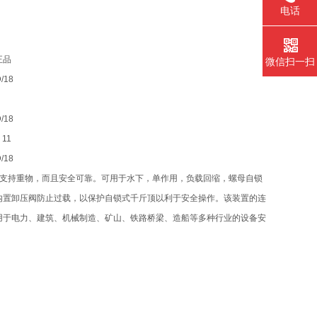
电话
货正品
微信扫一扫
/18
/18
 11
/18
可支持重物，而且安全可靠。可用于水下，单作用，负载回缩，螺母自锁
内置卸压阀防止过载，以保护自锁式千斤顶以利于安全操作。该装置的连
用于电力、建筑、机械制造、矿山、铁路桥梁、造船等多种行业的设备安