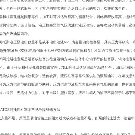
瑞特工业自动化设备有限公司，总部位于中国上海，在美国和德国均有自己的分子公
关，全程一站式服务，为了客户的需求我们会尽自己全部的努力，欢迎前来合作。
塞和柱塞孔都是圆形零件，加工时可以达到很高的精度配合，因此容积效率高，运转
结构较复杂，造价较高。液压柱塞泵靠气压供油的液压油箱，在每次启动机器后，必
型的自吸油型两种。
阿托斯液压泵输出数量不足或不输出油液VPC为变量轴向柱塞泵，具有压力等级高，噪声
0毫升/转液压控制和电液伺服全系列控制方式旋转缸体和泵油柱塞通过液压实现平衡9个
TOS阿托斯柱塞泵是活塞或柱塞的往复运动方向与缸体中心轴平行的柱塞泵。轴向柱
的。 由于柱塞和柱塞孔都是圆形零件，加工时可以达到很高的精度配合，因此容积效
污染较敏感，结构较复杂，造价较高。液压柱塞泵靠气压供油的液压油箱，在每次启
分为压力供油型的自吸油型两种。压力供油型液压泵大都采用有气压的油箱，也有液
能力很强，无需外力供油。对于自吸油型柱塞泵，液压油箱内的油液不得低于油标下
*ATOS阿托斯柱塞泵常见故障维修方法
吸入量不足。原因是吸油管路上的阻力过大或者补油量不足。如泵的转速过大，油箱中