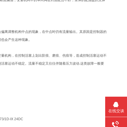
，断面漏油；变量机构中的单向阀密封面配合不好，泵体的配油盘的支撑
位偏离调整机构中点的现象，在中点时仍有流量输出。其原因是控制器的
损也会产生这种现象。
变量机构，在控制活塞上划出阶痕、磨痕、伤痕等，造成控制活塞运动不
活塞运动不稳定。流量不稳定又往往伴随着压力波动.这类故障一般要
在线交谈
3/1D-IX 24DC