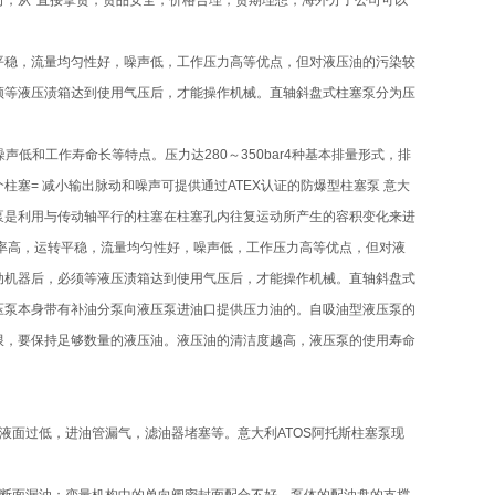
司，从*直接拿货，货品安全，价格合理，货期理想，海外分子公司可以
平稳，流量均匀性好，噪声低，工作压力高等优点，但对液压油的污染较
须等液压渍箱达到使用气压后，才能操作机械。直轴斜盘式柱塞泵分为压
低和工作寿命长等特点。压力达280～350bar4种基本排量形式，排
柱塞= 减小输出脉动和噪声可提供通过ATEX认证的防爆型柱塞泵 意大
塞泵是利用与传动轴平行的柱塞在柱塞孔内往复运动所产生的容积变化来进
率高，运转平稳，流量均匀性好，噪声低，工作压力高等优点，但对液
动机器后，必须等液压渍箱达到使用气压后，才能操作机械。直轴斜盘式
压泵本身带有补油分泵向液压泵进油口提供压力油的。自吸油型液压泵的
限，要保持足够数量的液压油。液压油的清洁度越高，液压泵的使用寿命
液面过低，进油管漏气，滤油器堵塞等。意大利ATOS阿托斯柱塞泵现