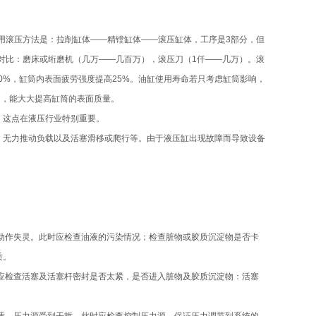
采用滚压方法是：拉削缸体——精镗缸体——滚压缸体，工序是3部分，但
投入对比：磨床或绗磨机（几万——几百万），滚压刀（1仟——几万）。滚
提高约30%，缸筒内表面疲劳强度提高25%。油缸使用寿命若只考虑缸筒影响，
的，能大大提高缸筒的表面质量。
，这点在液压行业特别重要。
、无力推动负载以及活塞滑移或爬行等。由于液压缸出现故障而导致设备
或动作失灵。此时应检查油液的污染情况；检查脏物或胶质沉淀物是否卡
质。
时应检查活塞及活塞杆密封是否太紧，是否进入脏物及胶质沉淀物：活塞