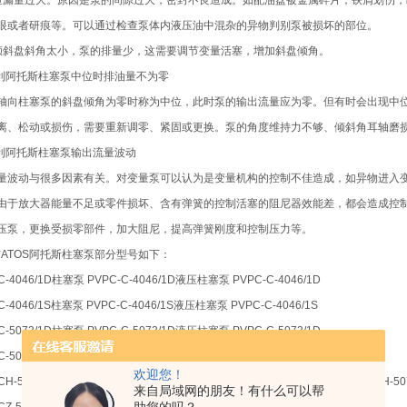
泄漏量过大。原因是泵的间隙过大，密封不良造成。如配油盘被金属碎片，铁屑划伤
眼或者研痕等。可以通过检查泵体内液压油中混杂的异物判别泵被损坏的部位。
倾斜盘斜角太小，泵的排量少，这需要调节变量活塞，增加斜盘倾角。
大利阿托斯柱塞泵中位时排油量不为零
轴向柱塞泵的斜盘倾角为零时称为中位，此时泵的输出流量应为零。但有时会出现中
离、松动或损伤，需要重新调零、紧固或更换。泵的角度维持力不够、倾斜角耳轴磨
大利阿托斯柱塞泵输出流量波动
量波动与很多因素有关。对变量泵可以认为是变量机构的控制不佳造成，如异物进入
由于放大器能量不足或零件损坏、含有弹簧的控制活塞的阻尼器效能差，都会造成控制
压泵，更换受损零部件，加大阻尼，提高弹簧刚度和控制压力等。
*ATOS阿托斯柱塞泵部分型号如下：
C-4046/1D柱塞泵 PVPC-C-4046/1D液压柱塞泵 PVPC-C-4046/1D
C-4046/1S柱塞泵 PVPC-C-4046/1S液压柱塞泵 PVPC-C-4046/1S
C-5073/1D柱塞泵 PVPC-C-5073/1D液压柱塞泵 PVPC-C-5073/1D
C-5073/1S 10柱塞泵 PVPC-C-5073/1S 10液压柱塞泵 PVPC-C-5073/1S 10
欢迎您！
CH-5073/1D-IX 24DC柱塞泵 PVPC-CH-5073/1D-IX 24DC液压柱塞泵 PVPC-CH-507
来自局域网的朋友！有什么可以帮