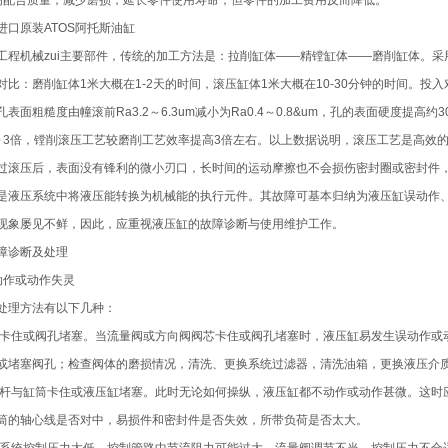
高配合质量，减少磨损，延长零件使用寿命，但零件的加工费用反而降低。
进口原装ATOS阿托斯油缸
工程机械zui主要部件，传统的加工方法是：拉削缸体——精镗缸体——磨削缸体。
对比：磨削缸体1米大概在1-2天的时间，滚压缸体1米大概在10-30分钟的时间。
孔表面粗糙度由幢滚前Ra3.2～6.3um减小为Ra0.4～0.8&um，孔的表面硬度
～3倍，镗削滚压工艺较磨削工艺效率提高3倍左右。以上数据说明，滚压工艺是高效
过滚压后，表面没有锋利的微小刃口，长时间的运动摩擦也不会损伤密封圈或密封件
是液压系统中将液压能转换为机械能的执行元件。其故障可基本归纳为液压缸误动作
现象屡见不鲜，因此，应重视液压缸的故障诊断与使用维护工作。
障诊断及处理
动作或动作失灵
处理方法有以下几种：
阀芯卡住或阀孔堵塞。当流量阀或方向阀阀芯卡住或阀孔堵塞时，液压缸易发生误动作
或堵塞阀孔；检查阀体的磨损情况，清洗、更换系统过滤器，清洗油箱，更换液压介
活塞杆与缸筒卡住或液压缸堵塞。此时无论如何操纵，液压缸都不动作或动作甚微。这
筒的轴心线是否对中，易损件和密封件是否失效，所带负荷是否太大。