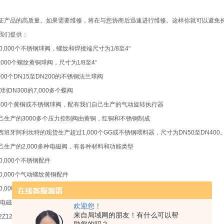
证产品的高质量。如果需要维修，将在与您协商后迅速进行维修。这样你就可以避免
我们提供：
0,000个不锈钢球阀，螺纹和焊接端尺寸为1/8至4“
,000个螺纹黄铜球阀，尺寸为1/8至4“
000个DN15至DN200的不锈钢法兰球阀
0到DN300的7,000多个蝶阀
,500个黄铜或不锈钢球阀，配有我们自己生产的气动旋转执行器
己生产的3000多个压力控制阀由黄铜，红铜和不锈钢制成
西班牙阿利坎特的现货生产超过1,000个GG或不锈钢喂料器，尺寸为DN50至DN400
己生产的2,000多种电磁阀，有各种材料和功能类型
0,000个不锈钢配件
0,000个气动螺纹黄铜配件
00,000件其他物品，如过滤器，止回阀，法兰阀等。
电磁阀MBMG2Z122264008主要属性：
欢迎您！
来自局域网的朋友！有什么可以帮
Z122264008 / B-NO