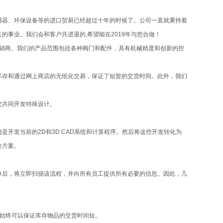
感器、环保设备等的进口贸易已经超过十年的时候了。公司一直就秉持着
事业。我们会和客户共进退的,希望能在2019年与您合做！
制造商和分销商。我们的产品范围包括各种阀门和配件，具有机械精度和创新的控
库存和通过网上商店的无纸化交易，保证了短暂的交货时间。此外，我们
您共同开发特殊设计。
开发当前的2D和3D CAD系统和计算程序。然后将这些开发转化为
决方案。
单后，将立即扫描该流程，并向所有员工提供所有必要的信息。因此，几
们始终可以保证库存物品的交货时间短。