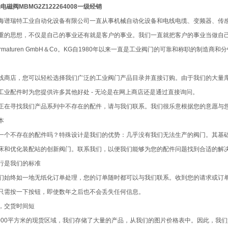
电磁阀MBMG2Z122264008一级经销
海谱瑞特工业自动化设备有限公司一直从事机械自动化设备和电线电缆、变频器、传
重的思想，不仅是自己的事业还有就是客户的事业。我们一直就把客户的事业当做自己的
-Armaturen GmbH＆Co。KG自1980年以来一直是工业阀门的可靠和称职的
。
线商店，您可以轻松选择我们广泛的工业阀门产品目录并直接订购。由于我们的大量
工业配件时为您提供许多其他好处 - 无论是在网上商店还是通过直接询问。
正在寻找我们产品系列中不存在的配件，请与我们联系。我们很乐意根据您的意愿与
本
一个不存在的配件吗？特殊设计是我们的优势：几乎没有我们无法生产的阀门。其基础是
床和优化装配站的创新阀门。联系我们，以便我们能够为您的配件问题找到合适的解
行是我们的标准
们始终如一地无纸化订单处理，您的订单随时都可以与我们联系。收到您的请求或订
只需按一下按钮，即使数年之后也不会丢失任何信息。
，交货时间短
.000平方米的现货区域，我们存储了大量的产品，从我们的图片价格表中。因此，我