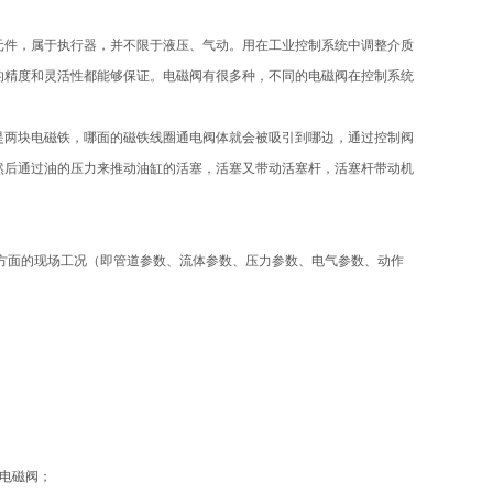
自动化基础元件，属于执行器，并不限于液压、气动。用在工业控制系统中调整介质
的精度和灵活性都能够保证。电磁阀有很多种，不同的电磁阀在控制系统
是两块电磁铁，哪面的磁铁线圈通电阀体就会被吸引到哪边，通过控制阀
然后通过油的压力来推动油缸的活塞，活塞又带动活塞杆，活塞杆带动机
方面的现场工况（即管道参数、流体参数、压力参数、电气参数、动作
电磁阀；