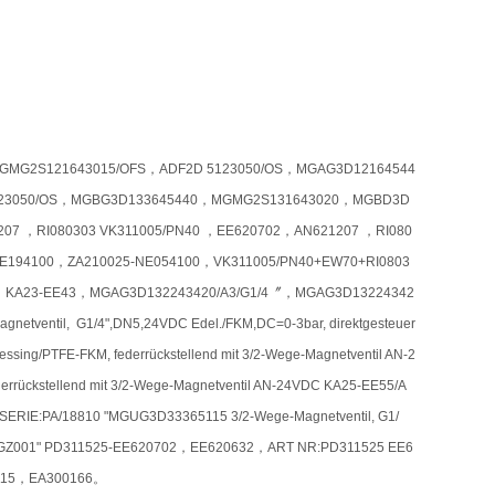
G2S121643015/OFS，ADF2D 5123050/OS，MGAG3D12164544
123050/OS，MGBG3D133645440，MGMG2S131643020，MGBD3D
7 ，RI080303 VK311005/PN40 ，EE620702，AN621207 ，RI080
E194100，ZA210025-NE054100，VK311005/PN40+EW70+RI0803
2，KA23-EE43，MGAG3D132243420/A3/G1/4〞，MGAG3D13224342
ntil, G1/4",DN5,24VDC Edel./FKM,DC=0-3bar, direktgesteuer
ing/PTFE-FKM, federrückstellend mit 3/2-Wege-Magnetventil AN-2
errückstellend mit 3/2-Wege-Magnetventil AN-24VDC KA25-EE55/A
IE:PA/18810 "MGUG3D33365115 3/2-Wege-Magnetventil, G1/
agneten GZ001" PD311525-EE620702，EE620632，ART NR:PD311525 EE6
5115，EA300166。