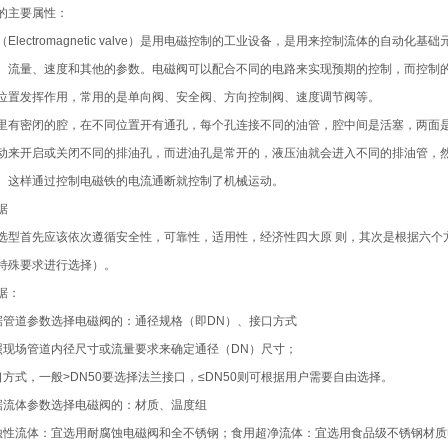
的主要属性：
（Electromagnetic valve）是用电磁控制的工业设备，是用来控制流体的
、流量、速度和其他的参数。电磁阀可以配合不同的电路来实现预期的控制，而控制
位置发挥作用，常用的是单向阀、安全阀、方向控制阀、速度调节阀等。
里有密闭的腔，在不同位置开有通孔，每个孔连接不同的油管，腔中间是活塞，两面
动来开启或关闭不同的排油孔，而进油孔是常开的，液压油就会进入不同的排油管，
。这样通过控制电磁铁的电流通断就控制了机械运动。
据
选型首先应该依次遵循安全性，可靠性，适用性，经济性四大原 则，其次是根据六个
特殊要求进行选择）。
据：
据管道参数选择电磁阀的：通径规格（即DN）、接口方式
照现场管道内径尺寸或流量要求来确定通径（DN）尺寸；
口方式，一般>DN50要选择法兰接口，≤DN50则可根据用户需要自由选择。
据流体参数选择电磁阀的：材质、温度组
蚀性流体：宜选用耐腐蚀电磁阀和全不锈钢；食用超净流体：宜选用食品级不锈钢材质