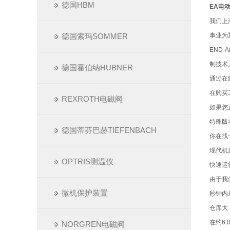
德国HBM
EA电动
我们上
德国索玛SOMMER
事业为
END
制技术
德国霍伯纳HUBNER
通过在
在购买
REXROTH电磁阀
如果您
特殊版
德国蒂芬巴赫TIEFENBACH
你在找
现代机
OPTRIS测温仪
快速运
由于我
微机保护装置
秒钟内
仓库大
在约6
NORGREN电磁阀