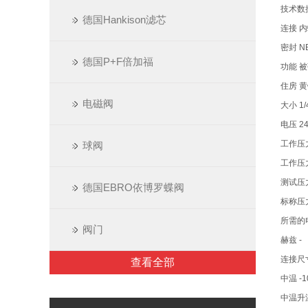
技术数
德国Hankison滤芯
连接 
密封 N
德国P+F倍加福
功能 被
住房 
电磁阀
大小 1/
电压 24
工作压力
球阀
工作压力
测试压力
德国EBRO依博罗蝶阀
标称压力
所需的
阀门
赫兹 -
连接尺寸
查看全部
中温 -1
中温升温