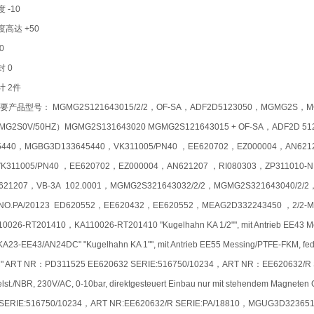
 -10
高达 +50
0
 0
 2件
产品型号： MGMG2S121643015/2/2，OF-SA，ADF2D5123050，MGMG2S，MGM
G2S0V/50HZ）MGMG2S131643020 MGMG2S121643015 + OF-SA，ADF2D 5
5440，MGBG3D133645440，VK311005/PN40 ，EE620702，EZ000004，AN62120
K311005/PN40 ，EE620702，EZ000004，AN621207 ，RI080303，ZP311010-N
621207，VB-3A 102.0001，MGMG2S321643032/2/2，MGMG2S321643040/2/
O.PA/20123 ED620552，EE620432，EE620552，MEAG2D332243450 ，2/2-Magnetve
0026-RT201410，KA110026-RT201410 "Kugelhahn KA 1/2"", mit Antrieb EE43 Mess
A23-EE43/AN24DC" "Kugelhahn KA 1"", mit Antrieb EE55 Messing/PTFE-FKM, fed
" ART NR：PD311525 EE620632 SERIE:516750/10234，ART NR：EE620632/R SER
delst./NBR, 230V/AC, 0-10bar, direktgesteuert Einbau nur mit stehendem M
 SERIE:516750/10234，ART NR:EE620632/R SERIE:PA/18810，MGUG3D3236