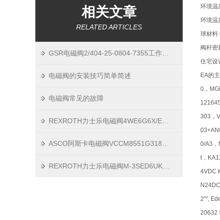
环境温度
相关文章
环境温度
RELATED ARTICLES
球材料 
阀杆密封
GSR电磁阀2/404-25-0804-7355工作原理
住宅设计
电磁阀的安装技巧简单简述
EA的主要
0，MGM
电磁阀常见的故障
12164
303，V
REXROTH力士乐电磁阀4WE6G6X/EW110N9K4 (MIG)全系列现货原理
03+AN
ASCO阿斯卡电磁阀VCCM8551G318技术原厂现货
0/A3，N
t，KA11
REXROTH力士乐电磁阀M-3SED6UK1X/350CG24N9K4全系列全新到货
4VDC K
N24DC
2"", E
20632