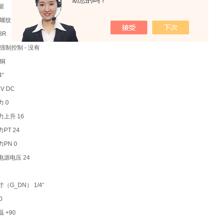
助您的吗？
据
内螺纹
BR
强制控制 - 没有
黄铜
4“
V DC
 0
上升 16
PT 24
PN 0
电源电压 24
（G_DN） 1/4“
0
 +90