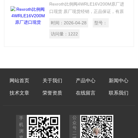
Rexroth比例阀4WRLE16V200M原厂进
口现货 原厂现货经销，正品保证，有原
厂出库单，假一罚十，*处理，欢迎选
时间：
2026-04-28
型号：
购。
访问量：
1222
网站首页
关于我们
产品中心
新闻中心
技术文章
荣誉资质
在线留言
联系我们
公
手
众
机
号
浏
二
览