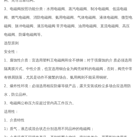
构、先导活塞结构。
3、电磁阀按照功能分类：水用电磁阀、蒸汽电磁阀、制冷电磁阀、低温电磁
阀、燃气电磁阀、消防电磁阀、氨用电磁阀、气体电磁阀、液体电磁阀、微型电
磁阀、脉冲电磁阀、液压电磁阀 常开电磁阀、油用电磁阀、直流电磁阀、高压
电磁阀、防爆电磁阀等。
选型原则
安全性：
1、腐蚀性介质：宜选用塑料王电磁阀和全不锈钢；对于强腐蚀的介 质必须选用
隔离膜片式。中性介质，也宜选用铜合金为阀壳材料的电磁阀，否则，阀壳中常
有锈屑脱落，尤其是动作不频繁的场合。氨用阀则不能采用铜材。
2、爆炸性环境：必须选用相应防爆等级产品，露天安装或粉尘多场合应选用防
水，防尘品种。
3、电磁阀公称压力应超过管内高工作压力。
适用性：
1、介质特性
1）质气，液态或混合状态分别选用不同品种的电磁阀；