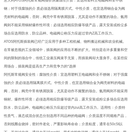
意大利ATOS阿托斯常规阀报价快腐蚀性介质：宜选用塑料王电磁阀和全不锈
钢；对于强腐蚀的介 质必须选用隔离膜片式。中性介质，也宜选用铜合金为阀
壳材料的电磁阀，否则，阀壳中常有锈屑脱落，尤其是动作不频繁的场合。氨用
阀则不能采用铜材爆炸性环境：必须选用相应防爆等级产品，露天安装或粉尘多
场合应选用防水，防尘品种。电磁阀公称压力应超过管内Z高工作压力。
ATOS阿托斯插装阀已经广泛应用于多种工程机械、物料搬运机械和农业机械。
在常被忽视的工业领域中，插装阀的应用在不断的扩大。特别是在许多重量和空
间的限制的场合中，传统工业液压阀束手无策，而插装阀却大显身手。在某些应
用场合，插装阀是提高生产力和竞争力的*选择
阿托斯常规阀安全性：腐蚀性介质：宜选用塑料王电磁阀和全不锈钢；对于强腐
蚀的介 质必须选用隔离膜片式。中性介质，也宜选用铜合金为阀壳材料的电磁
阀，否则，阀壳中常有锈屑脱落，尤其是动作不频繁的场合。氨用阀则不能采用
铜材。爆炸性环境：必须选用相应防爆等级产品，露天安装或粉尘多场合应选用
防水，防尘品种。电磁阀公称压力应超过管内zui高工作压力。适用性：介质特
性质气，液态或混合状态分别选用不同品种的电磁阀；介质温度不同规格产品，
否则线圈会烧掉，密封件老化，严重影响寿命命；介质粘度，通常在50cSt以