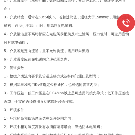
2）介质温度不同规格产品，否则线圈会烧掉，密封件老化，严重影响使用寿
命；
3）介质粘度，通常在50cSt以下。若超过此值，通径大于15mm时，用多功能电
磁阀；通径小于15mm时，用高粘度电磁阀。
4）介质清洁度不高时都应在电磁阀前配装反冲过滤阀，压力低时，可选用直动
膜片式电磁阀；
5）介质若是定向流通，且不允许倒流，需用双向流通；
6）介质温度应选在电磁阀允许范围之内。
2、管道参数
1）根据介质流向要求及管道连接方式选择阀门通口及型号；
2）根据流量和阀门Kv值选定公称通径，也可选同管道内径；
3）工作压差：低工作压差在0.04Mpa以上是可选用间接先导式；低工作压差接
近或小于零的必须选用直动式或分步直接式。
3、环境条件
1）环境的高和低温度应选在允许范围之内；
2）环境中相对湿度高及有水滴雨淋等场合，应选防水电磁阀；