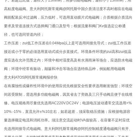
下。若超过此值，通径大于15mm时，用多功能电磁阀；通径小于15mm时，用
高粘度电磁阀。意大利阿托斯常规阀@阿托斯中国介质清洁度不高时都应在电磁
阀前配装反冲过滤阀，压力低时，可选用直动膜片式电磁阀；介质根据介质流向
要求及管道连接方式选择阀门通口及型号；根据流量和阀门Kv值选定公称通
径，也可选同管道内径；
工作压差：zui低工作压差在0.04Mpa以上是可选用间接先导式；zui低工作压差
接近或小于零的必须选用直动式或分步直接式。环境条件环境的zui高和zui低温
度应选在允许范围之内；环境中相对湿度高及有水滴雨淋等场合，应选防水电磁
阀；环境中经常有振动，颠簸和冲击等场合应选特殊品种，例如船用电磁阀
意大利ATOS阿托斯常规阀报价快
在有腐蚀性或爆炸性环境中的使用应优先根据安全性要求选用耐发蚀型；环境空
间若受限制，需选用多功能电磁阀，因其省去了旁路及三只手动阀且便于在线维
修。电压规格用尽量优先选用AC220V.DC24V；电源电压波动通常交流选用+%
10%.-15%，直流允许±%10左右，如若超差，须采取稳压措施；应根据电源容
量选择额定电流和消耗功率。须注意交流起动时VA值较高，在容量不足时应优
先选用间接导式电磁阀。意大利阿托斯常规阀@阿托控制精度通电磁阀只有开、