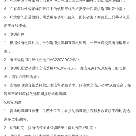
3）环境中经常有振动，颠簸和冲击等场合应选特殊品种，例如船用电磁阀；
4）在有腐蚀性或爆炸性环境中的使用应优先根据安全性要求选用耐发蚀型；
5）环境空间若受限制，需选用多功能电磁阀，因其省去了旁路及三只手动阀且
便于在线维修。
4、电源条件
1）根据供电电源种类，分别选用交流和直流电磁阀。一般来说交流电源取用方
便；
2）电压规格用尽量优先选用AC220V.DC24V；
3）电源电压波动通常交流选用+%10%.-15%，直流允许±%10左右，如若超
差，须采取稳压措施；
4）应根据电源容量选择额定电流和消耗功率。须注意交流起动时VA值较高，在
容量不足时应优先选用间接导式电磁阀。
5.控制精度
1）普通电磁阀只有开、关两个位置，在控制精度要求高和参数要求平稳时需选
用多位电磁阀；
2）动作时间：指电信号接通或切断至主阀动作完成时间；