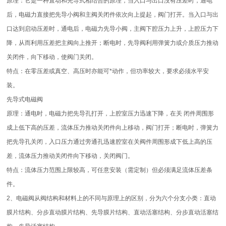
原理：它是一种直动和先导式相结合的原理，当入口与出口没有压差时，通电
后，电磁力直接把先导小阀和主阀关闭件依次向上提起，阀门打开。当入口与出
口达到启动压差时，通电后，电磁力先导小阀，主阀下腔压力上升，上腔压力下
降，从而利用压差把主阀向上推开；断电时，先导阀利用弹簧力或介质压力推动
关闭件，向下移动，使阀门关闭。
特点：在零压差或真空、高压时亦能可*动作，但功率较大，要求必须水平安
装。
先导式电磁阀
原理：通电时，电磁力把先导孔打开，上腔室压力迅速下降，在关 闭件周围形
成上低下高的压差，流体压力推动关闭件向上移动，阀门打开；断电时，弹簧力
把先导孔关闭，入口压力通过旁通孔迅速腔室在关阀件周围形成下低上高的压
差，流体压力推动关闭件向下移动，关闭阀门。
特点：流体压力范围上限较高，可任意安装（需定制）但必须满足流体压差条
件。
2、电磁阀从阀结构和材料上的不同与原理上的区别，分为六个分支小类：直动
膜片结构、分步直动膜片结构、先导膜片结构、直动活塞结构、分步直动活塞结