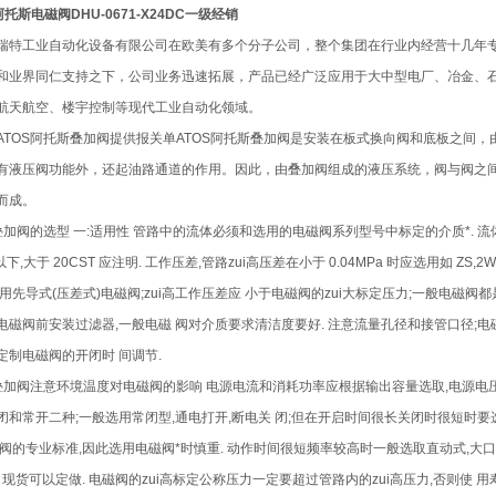
阿托斯电磁阀DHU-0671-X24DC一级经销
瑞特工业自动化设备有限公司在欧美有多个分子公司，整个集团在行业内经营十几年
和业界同仁支持之下，公司业务迅速拓展，产品已经广泛应用于大中型电厂、冶金、
航天航空、楼宇控制等现代工业自动化领域。
ATOS阿托斯叠加阀提供报关单ATOS阿托斯叠加阀是安装在板式换向阀和底板之间
有液压阀功能外，还起油路通道的作用。因此，由叠加阀组成的液压系统，阀与阀之
而成。
S叠加阀的选型 一:适用性 管路中的流体必须和选用的电磁阀系列型号中标定的介质*. 
 以下,大于 20CST 应注明. 工作压差,管路zui高压差在小于 0.04MPa 时应选用如 ZS,2
选用先导式(压差式)电磁阀;zui高工作压差应 小于电磁阀的zui大标定压力;一般电磁阀
电磁阀前安装过滤器,一般电磁 阀对介质要求清洁度要好. 注意流量孔径和接管口径;电
定制电磁阀的开闭时 间调节.
S叠加阀注意环境温度对电磁阀的影响 电源电流和消耗功率应根据输出容量选取,电源电压一般
闭和常开二种;一般选用常闭型,通电打开,断电关 闭;但在开启时间很长关闭时很短时要
 阀的专业标准,因此选用电磁阀*时慎重. 动作时间很短频率较高时一般选取直动式,大口
, 现货可以定做. 电磁阀的zui高标定公称压力一定要超过管路内的zui高压力,否则使