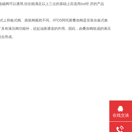
多电磁阀可以通用,但在能满足以上三点的基础上应选用zui经 济的产品
式上和板式阀、插装阀截然不同。ATOS阿托斯叠加阀是安装在板式换
了具有液压阀功能外，还起油路通道的作用。因此，由叠加阀组成的液压
结合而成。
在线交谈