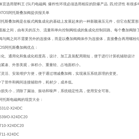
体宜选用塑料王 (SLF)电磁阀. 爆炸性环境必须选用相应的防爆产品. 四,经济性 有很
ATOS阿托斯叠加阀提供报关单
S阿托斯叠加阀是在板式阀集成化的基础上发展起来的一种新颖液压元件，但它在配置形
底板之间，由有关的压力、流量和单向控制阀组成的集成化控制回路。每个叠加阀除
阀与阀之间不需要另外的连接体，而是以叠加阀阀体作为连接体，直接叠合再用螺栓
TOS阿托斯叠加阀优点：
准化、通用化和集成化程度高，设计、加工及装配周期短，便于进行计算机辅助设计
构紧凑、外形美观，体积小、重量轻、占地面积小。
置灵活、安装维护方便，便于通过增减叠加阀，实现液压系统原理的变更。
少了管件和阀间连接辅助件，耗材少，成本低。
力损失小，消除了漏油、振动和噪声，系统稳定性高，使用安全可靠。
阿托斯电磁阀的现货大全：
631/2-X24DC
639/O-X24DC20
710-X24DC20
711-X24DC