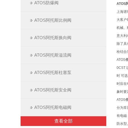
ATOS防爆阀
ATOS
上海谱
ATOS阿托斯比例阀
大客户
机械、
意大利
ATOS阿托斯换向阀
除了具
栓结合
ATOS阿托斯溢流阀
ATO
0CST
ATOS阿托斯柱塞泵
时 可
时应在
ATOS阿托斯安全阀
象时要
ATO
ATOS阿托斯电磁阀
分为常
有电磁
查看全部
防水型