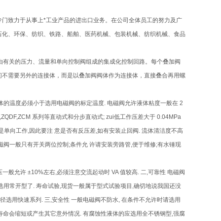
专门致力于从事上*工业产品的进出口业务。在公司全体员工的努力及广
石化、环保、纺织、铁路、船舶、医药机械、包装机械、纺织机械、食品
，由有关的压力、流量和单向控制阀组成的集成化控制回路。每个叠加阀
间不需要另外的连接体，而是以叠加阀阀体作为连接体，直接叠合再用螺
流体的温度必须小于选用电磁阀的标定温度. 电磁阀允许液体粘度一般在 2
W,ZQDF,ZCM 系列等直动式和分步直动式; zui低工作压差大于 0.04MPa
都是单向工作,因此要注 意是否有反压差,如有安装止回阀. 流体清洁度不高
磁阀一般只有开关两位控制;条件允 许请安装旁路管,便于维修;有水锤现
允许 ±10%左右,必须注意交流起动时 VA 值较高. 二,可靠性 电磁阀
选用常开型了. 寿命试验,现货一般属于型式试验项目,确切地说我国还没
径选用快速系列. 三,安全性 一般电磁阀不防水, 在条件不允许时请选用
 用寿命会缩短或产生其它意外情况. 有腐蚀性液体的应选用全不锈钢型,强腐