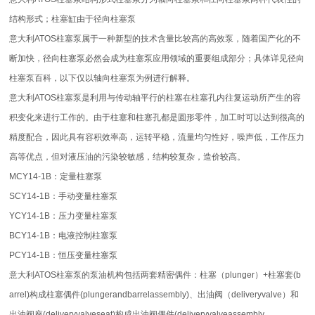
结构形式；柱塞缸由于径向柱塞泵
意大利ATOS柱塞泵属于一种新型的技术含量比较高的高效泵，随着国产化的不
断加快，径向柱塞泵必然会成为柱塞泵应用领域的重要组成部分；具体详见径向
柱塞泵百科，以下仅以轴向柱塞泵为例进行解释。
意大利ATOS柱塞泵是利用与传动轴平行的柱塞在柱塞孔内往复运动所产生的容
积变化来进行工作的。由于柱塞和柱塞孔都是圆形零件，加工时可以达到很高的
精度配合，因此具有容积效率高，运转平稳，流量均匀性好，噪声低，工作压力
高等优点，但对液压油的污染较敏感，结构较复杂，造价较高。
MCY14-1B：定量柱塞泵
SCY14-1B：手动变量柱塞泵
YCY14-1B：压力变量柱塞泵
BCY14-1B：电液控制柱塞泵
PCY14-1B：恒压变量柱塞泵
意大利ATOS柱塞泵的泵油机构包括两套精密偶件：柱塞（plunger）+柱塞套(b
arrel)构成柱塞偶件(plungerandbarrelassembly)、出油阀（deliveryvalve）和
出油阀座(deliveryvalveseat)构成出油阀偶件(deliveryvalveassembly