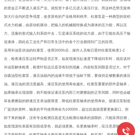
的资金正不断进入液压产业。就投资十多亿元进入液压行业。而这种态势无疑将
加大行业内的竞争强度，改变原有的产业格局和秩序。柱塞泵是一种典型的容积
式水力机械，由原动机驱动，把输入的机械能转换成为液体的压力能，再以压
力、流量的形式输入到系统中去，它是液压系统的动力源，由于它能在高压下输
送液体，因此在工业生产和日常生活中的各个行业都得到广泛的应用。
采用补油泵供油的柱塞泵，使用3000h后，操作人员每日需对柱塞泵检查1-2
次，检查液压泵运转声响是否正常。如发现液压缸速度下降或闷车时，就应该对
补油泵解体检查，检查叶轮边沿是否有刮伤现象，内齿轮泵间隙是否过大。对于
自吸油型柱塞泵，液压油箱内的油液不得低于油标下限，要保持足够数量的液压
油。液压油的清洁度越高，液压泵的使用寿命越长。柱塞泵重要的部件是轴承，
如果轴承出现游隙，则不能保证液压泵内部三对磨擦副的正常间隙，同时也会破
坏各磨擦副的静液压支承油膜厚度，降低柱塞泵轴承的使用寿命。据液压泵制造
厂提供的资料，轴承的平均使用寿命为10000h，超过此值就需要更换新口。拆
卸下来的轴承，没有专业检测仪器是无法检测出轴承的游隙的，只能采用目测，
如发现滚柱表面有划痕或变色，就必须更换。在更换轴承时，应注意原轴承的英
文字母和型号，柱塞泵轴承大都采用大载荷容量轴承，购买原*，原规格的产