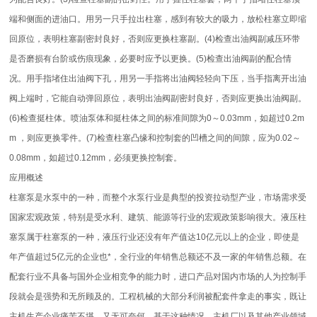
端和侧面的进油口。用另一只手拉出柱塞，感到有较大的吸力，放松柱塞立即缩
回原位，表明柱塞副密封良好，否则应更换柱塞副。(4)检查出油阀副减压环带
是否磨损有台阶或伤痕现象，必要时应予以更换。(5)检查出油阀副的配合情
况。用手指堵住出油阀下孔，用另一手指将出油阀轻轻向下压，当手指离开出油
阀上端时，它能自动弹回原位，表明出油阀副密封良好，否则应更换出油阀副。
(6)检查挺柱体。喷油泵体和挺柱体之间的标准间隙为0～0.03mm，如超过0.2m
m ，则应更换零件。(7)检查柱塞凸缘和控制套的凹槽之间的间隙，应为0.02～
0.08mm，如超过0.12mm，必须更换控制套。
应用概述
柱塞泵是水泵中的一种，而整个水泵行业是典型的投资拉动型产业，市场需求受
国家宏观政策，特别是受水利、建筑、能源等行业的宏观政策影响很大。液压柱
塞泵属于柱塞泵的一种，液压行业还没有年产值达10亿元以上的企业，即使是
年产值超过5亿元的企业也*，全行业的年销售总额还不及一家的年销售总额。在
配套行业不具备与国外企业相竞争的能力时，进口产品对国内市场的人为控制手
段就会是强势和无所顾及的。工程机械的大部分利润被配套件拿走的事实，既让
主机生产企业痛苦不堪，又无可奈何。基于这种情况，主机厂以及其他产业领域