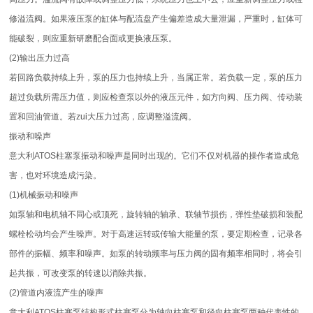
修溢流阀。如果液压泵的缸体与配流盘产生偏差造成大量泄漏，严重时，缸体可
能破裂，则应重新研磨配合面或更换液压泵。
(2)输出压力过高
若回路负载持续上升，泵的压力也持续上升，当属正常。若负载一定，泵的压力
超过负载所需压力值，则应检查泵以外的液压元件，如方向阀、压力阀、传动装
置和回油管道。若zui大压力过高，应调整溢流阀。
振动和噪声
意大利ATOS柱塞泵振动和噪声是同时出现的。它们不仅对机器的操作者造成危
害，也对环境造成污染。
(1)机械振动和噪声
如泵轴和电机轴不同心或顶死，旋转轴的轴承、联轴节损伤，弹性垫破损和装配
螺栓松动均会产生噪声。对于高速运转或传输大能量的泵，要定期检查，记录各
部件的振幅、频率和噪声。如泵的转动频率与压力阀的固有频率相同时，将会引
起共振，可改变泵的转速以消除共振。
(2)管道内液流产生的噪声
意大利ATOS柱塞泵结构形式柱塞泵分为轴向柱塞泵和径向柱塞泵两种代表性的