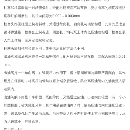
柱塞和柱塞套是一对精密偶件，经配对研磨后不能互换，要求有高的精度和光洁
度和好的耐磨性，其径向间隙为0.002～0.003mm
柱塞头部圆柱面上切有斜槽，并通过径向孔、轴向孔与顶部相通，其目的是改变
循环供油量；柱塞套上制有进、回油孔，均与泵上体内低压油腔相通，柱塞套装
入泵上体后，应用定位螺钉定位。
柱塞头部斜槽的位置不同，改变供油量的方法也不同。
出油阀和出油阀座也是一对精密偶件，配对研磨后不能互换，其配合间隙为0.01
mm。
出油阀是一个单向阀，在弹簧压力作用下，阀上部圆锥面与阀座严密配合，其作
用是在停供时，将高压油管与柱塞上端空腔隔绝，防止高压油管内的油倒流入喷
油泵内。
出油阀的下部呈十字断面，既能导向，又能通过柴油。出油阀的锥面下有一个小
的圆柱面，称为减压环带，其作用是在供油终了时，使高压油管内的油压迅速下
降，避免喷孔处产生滴油现象。当环带落入阀座内时则使上方容积很快增大，压
力迅速减小，停喷迅速。
四川意大利*