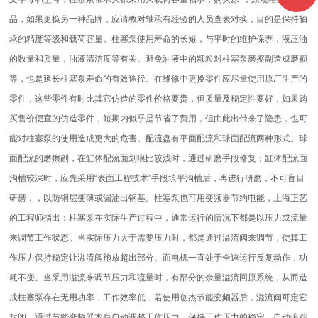
品，如果更换另一种品牌，应请教对轴承有经验的人员查表对换，目的是保持轴
承的精度等级和载荷容量。柱塞泵使用寿命的长短，与平时的维护保养，液压油
的数量和质量，油液清洁度等有关。避免油液中的颗粒对柱塞泵磨擦副造成磨损
等，也是延长柱塞泵寿命的有效途径。在维修中更换零件应尽量使用原厂生产的
零件，这些零件有时比其它仿造的零件价格要贵，但质量及稳定性要好，如果购
买售价便宜的仿造零件，短期内似乎是节省了费用，但由此出带来了隐患，也可
能对柱塞泵的使用造成更大的危害。配流盘有平面配流和球面配流两种形式。球
面配流的磨擦副，在缸体配流面划痕比较浅时，通过研磨手段修复；缸体配流面
沟槽较深时，应先采用“表面工程技术”手段填平沟槽后，再进行研磨，不可盲目
研磨，，以防铜层变薄或漏油出钢基。柱塞泵也可用变频器节约电能，上海正艺
的工程师指出：柱塞泵在实际生产过程中，通常运行的情况下都是以压力或流量
来调节工作状态。当实际压力大于需要压力时，都是通过溢流阀来调节，使其工
作压力保持稳定让溢流阀施放超出部分。而电机一直处于全速运行反复动作，功
耗不变。当采用溢流来调节压力和流量时，有部分的余量溢流回原系统，从而造
成柱塞泵存在无用功率，工作效率低，若使用创杰节能变频器后，溢流阀可定它
封闭，通过节能变频器本身自动调整工作压力，保持工作压力的稳定，自动追踪