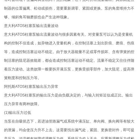
制器的位置偏离、松动或损伤，需要重新调零、紧固或更换。泵的角度维持力不
够、倾斜角耳轴磨损也会产生这种现象。
意大利ATOS柱塞泵输出流量波动
意大利ATOS柱塞泵输出流量波动与很多因素有关。对变量泵可以认为是变量机
构的控制不佳造成，如异物进入变量机构，在控制活塞上划出阶痕、磨痕、伤痕
等，造成控制活塞运动不稳定。由于放大器能量不足或零件损坏、含有弹簧的控
制活塞的阻尼器效能差，都会造成控制活塞运动不稳定。流量不稳定又往往伴随
着压力波动。这类故障一般要拆开液压泵，更换受损零部件，加大阻尼，提高弹
簧刚度和控制压力等。
阿托斯ATOS柱塞泵输出压力异常
意大利ATOS柱塞泵的输出压力是由负载决定的，与输入转矩近似成正比。输出
压力异常有两种故障。
(1)输出压力过低
当泵在自吸状态下，若进油管路漏气或系统中液压缸、单向阀、换向阀等有较大
的泄漏，均会使压力升不上去。这需要找出漏气处，紧固、更换密封件，即可提
高压力。溢流阀有故障或调整压力低，系统压力也上不去，应重新调整压力或检