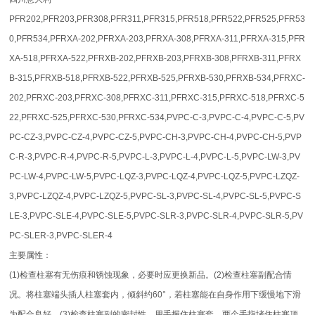
PFR202,PFR203,PFR308,PFR311,PFR315,PFR518,PFR522,PFR525,PFR53
0,PFR534,PFRXA-202,PFRXA-203,PFRXA-308,PFRXA-311,PFRXA-315,PFR
XA-518,PFRXA-522,PFRXB-202,PFRXB-203,PFRXB-308,PFRXB-311,PFRX
B-315,PFRXB-518,PFRXB-522,PFRXB-525,PFRXB-530,PFRXB-534,PFRXC-
202,PFRXC-203,PFRXC-308,PFRXC-311,PFRXC-315,PFRXC-518,PFRXC-5
22,PFRXC-525,PFRXC-530,PFRXC-534,PVPC-C-3,PVPC-C-4,PVPC-C-5,PV
PC-CZ-3,PVPC-CZ-4,PVPC-CZ-5,PVPC-CH-3,PVPC-CH-4,PVPC-CH-5,PVP
C-R-3,PVPC-R-4,PVPC-R-5,PVPC-L-3,PVPC-L-4,PVPC-L-5,PVPC-LW-3,PV
PC-LW-4,PVPC-LW-5,PVPC-LQZ-3,PVPC-LQZ-4,PVPC-LQZ-5,PVPC-LZQZ-
3,PVPC-LZQZ-4,PVPC-LZQZ-5,PVPC-SL-3,PVPC-SL-4,PVPC-SL-5,PVPC-S
LE-3,PVPC-SLE-4,PVPC-SLE-5,PVPC-SLR-3,PVPC-SLR-4,PVPC-SLR-5,PV
PC-SLER-3,PVPC-SLER-4
主要属性：
(1)检查柱塞有无伤痕和锈蚀现象，必要时应更换新品。(2)检查柱塞副配合情
况。将柱塞端头插人柱塞套内，倾斜约60°，若柱塞能在自身作用下缓慢地下滑
为配合良好。(3)检查柱塞副的密封性。用手握住柱塞套，两个手指堵住柱塞顶