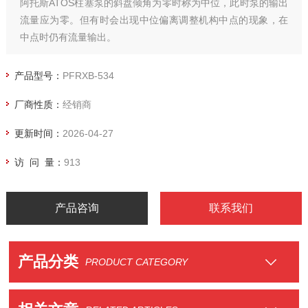
阿托斯ATOS柱塞泵的斜盘倾角为零时称为中位，此时泵的输出
流量应为零。但有时会出现中位偏离调整机构中点的现象，在
中点时仍有流量输出。
阿托斯ATOS柱塞泵的斜盘倾角为零时称为中位，此时泵的输出
流量应为零。但有时会出现中位偏离调整机构中点的现象，在
产品型号：
PFRXB-534
中点时仍有流量输出。其原因是控制器的位置偏离、松动或损
厂商性质：
经销商
伤，需要重新调零、紧固或更换。
更新时间：
2026-04-27
访 问 量：
913
产品咨询
联系我们
产品分类
PRODUCT CATEGORY