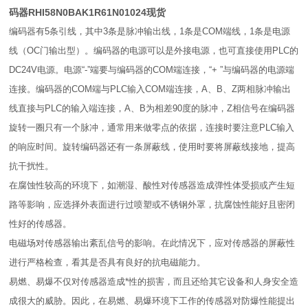
码器RHI58N0BAK1R61N01024现货
编码器有5条引线，其中3条是脉冲输出线，1条是COM端线，1条是电源
线（OC门输出型）。编码器的电源可以是外接电源，也可直接使用PLC的
DC24V电源。电源“-”端要与编码器的COM端连接，“+ ”与编码器的电源端
连接。编码器的COM端与PLC输入COM端连接，A、B、Z两相脉冲输出
线直接与PLC的输入端连接，A、B为相差90度的脉冲，Z相信号在编码器
旋转一圈只有一个脉冲，通常用来做零点的依据，连接时要注意PLC输入
的响应时间。旋转编码器还有一条屏蔽线，使用时要将屏蔽线接地，提高
抗干扰性。
在腐蚀性较高的环境下，如潮湿、酸性对传感器造成弹性体受损或产生短
路等影响，应选择外表面进行过喷塑或不锈钢外罩，抗腐蚀性能好且密闭
性好的传感器。
电磁场对传感器输出紊乱信号的影响。在此情况下，应对传感器的屏蔽性
进行严格检查，看其是否具有良好的抗电磁能力。
易燃、易爆不仅对传感器造成*性的损害，而且还给其它设备和人身安全造
成很大的威胁。因此，在易燃、易爆环境下工作的传感器对防爆性能提出