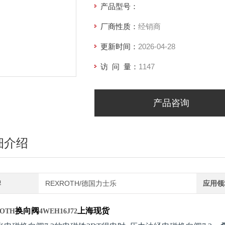
产品型号：
厂商性质：
经销商
更新时间：
2026-04-28
访 问 量：
1147
产品咨询
细介绍
牌
REXROTH/德国力士乐
应用领
换向阀
上海现货
OTH
4WEH16J72