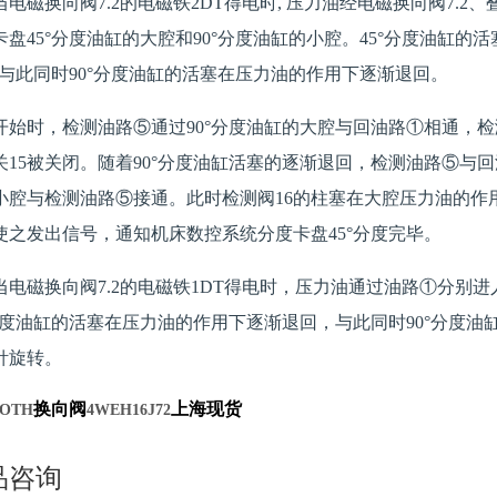
当电磁换向阀7.2的电磁铁2DT得电时, 压力油经电磁换向阀7.
卡盘45°分度油缸的大腔和90°分度油缸的小腔。45°分度油缸的
°；与此同时90°分度油缸的活塞在压力油的作用下逐渐退回。
开始时，检测油路⑤通过90°分度油缸的大腔与回油路①相通，
关15被关闭。随着90°分度油缸活塞的逐渐退回，检测油路⑤与回
小腔与检测油路⑤接通。此时检测阀16的柱塞在大腔压力油的作
，使之发出信号，通知机床数控系统分度卡盘45°分度完毕。
当电磁换向阀7.2的电磁铁1DT得电时，压力油通过油路①分别进
°分度油缸的活塞在压力油的作用下逐渐退回，与此同时90°分度
针旋转。
换向阀
上海现货
OTH
4WEH16J72
品咨询