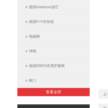
德国Hankison滤芯
德国P+F倍加福
电磁阀
球阀
德国EBRO依博罗蝶阀
阀门
查看全部
上