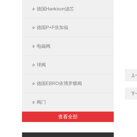
德国Hankison滤芯
德国P+F倍加福
电磁阀
球阀
上
德国EBRO依博罗蝶阀
下
阀门
查看全部