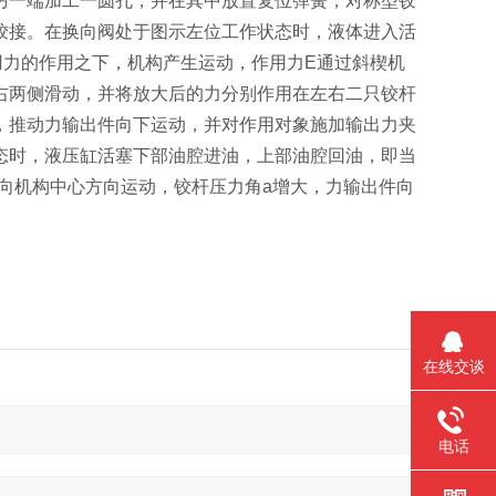
另一端加工一圆孔，并在其中放置复位弹簧，对称型铰
铰接。在换向阀处于图示左位工作状态时，液体进入活
用力的作用之下，机构产生运动，作用力E通过斜楔机
右两侧滑动，并将放大后的力分别作用在左右二只铰杆
，推动力输出件向下运动，并对作用对象施加输出力夹
态时，液压缸活塞下部油腔进油，上部油腔回油，即当
向机构中心方向运动，铰杆压力角a增大，力输出件向
在线交谈
电话