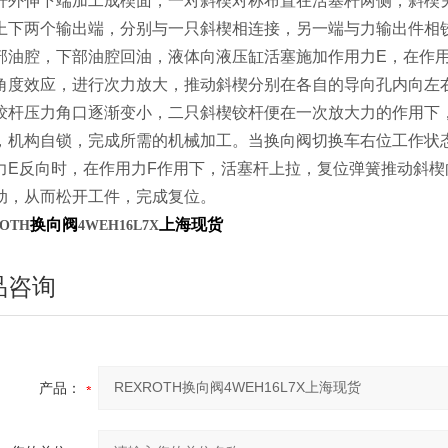
杆外伸下端加工成楔面，一对斜楔对称布置在活塞杆两侧，斜楔
上下两个输出端，分别与一只斜楔相连接，另一端与力输出件相
部油腔，下部油腔回油，液体向液压缸活塞施加作用力E，在作
角度效应，进行次力放大，推动斜楔分别在各自的导向孔内向左
铰杆压力角口逐渐变小，二只斜楔铰杆便在一次放大力的作用下
，机构自锁，完成所需的机械加工。当换向阀切换车右位工作状
力E反向时，在作用力F作用下，活塞杆上拉，复位弹簧推动斜楔
动，从而松开工件，完成复位。
换向阀
上海现货
OTH
4WEH16L7X
品咨询
产品：