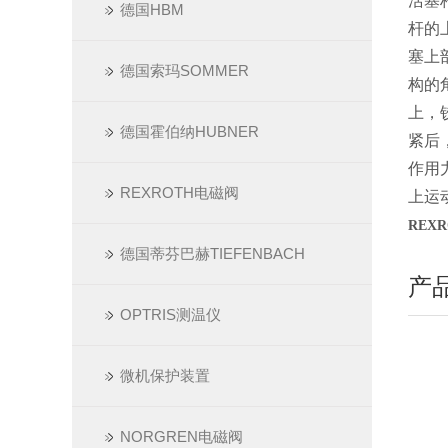
活塞
德国HBM
杆的
塞上
德国索玛SOMMER
构的
上，
德国霍伯纳HUBNER
紧后
作用
REXROTH电磁阀
上运
REXR
德国蒂芬巴赫TIEFENBACH
产
OPTRIS测温仪
微机保护装置
NORGREN电磁阀