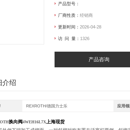
产品型号：
厂商性质：
经销商
更新时间：
2026-04-28
访 问 量：
1326
产品咨询
细介绍
牌
REXROTH/德国力士乐
应用领
换向阀
上海现货
OTH
4WEH16L7X