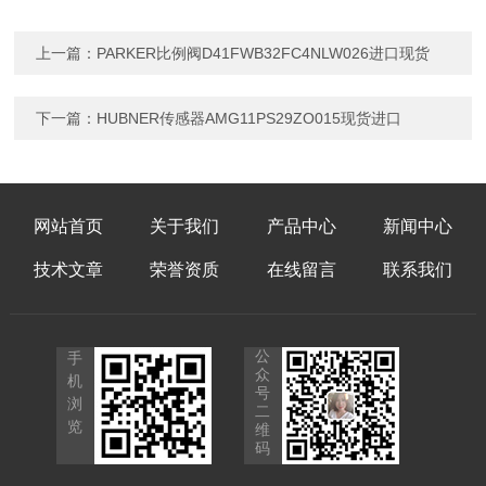
上一篇：
PARKER比例阀D41FWB32FC4NLW026进口现货
下一篇：
HUBNER传感器AMG11PS29ZO015现货进口
网站首页
关于我们
产品中心
新闻中心
技术文章
荣誉资质
在线留言
联系我们
公
手
众
机
号
浏
二
览
维
码