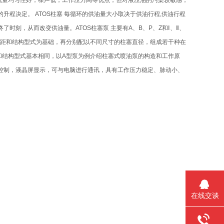
流量均匀性好，噪声低，工作压力高等优点，但对液压油的污染较敏感，
的升程决定。 ATOS柱塞 每循环的供油量大小取决于供油行程,供油行程
时刻，从而改变供油量。ATOS柱塞泵 主要有A、B、P、Z和Ⅰ、Ⅱ、
心距和结构型式为基础，再分别配以不同尺寸的柱塞直径，组成若干种在
和结构型式基本相同，以A型泵为例介绍柱塞式喷油泵的构造和工作原
控制，液晶屏显示，可与电脑进行通讯，具有工作压力稳定、脉动小、
在线交谈