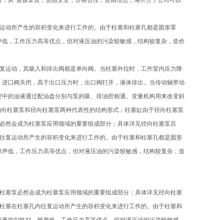
司，从*直接拿货，货品安全，价格合理，货期理想，海外分子公司可以
复运动所产生的容积变化来进行工作的。由于柱塞和柱塞孔都是圆形零
声低，工作压力高等优点，但对液压油的污染较敏感，结构较复杂，造价
往复运动，其吸入和排出阀都是单向阀。当柱塞外拉时，工作室内压力降
，进口阀关闭，高于出口压力时，出口阀打开，液体排出。当传动轴带动
腔中的油液通过配油盘分别与泵的吸、排油腔相通。变量机构用来改变斜
为轴向柱塞泵和径向柱塞泵两种代表性的结构形式；柱塞缸由于径向柱塞泵
泵必然会成为柱塞泵应用领域的重要组成部分；具体详见径向柱塞泵百
内往复运动所产生的容积变化来进行工作的。由于柱塞和柱塞孔都是圆形
噪声低，工作压力高等优点，但对液压油的污染较敏感，结构较复杂，造
向柱塞泵必然会成为柱塞泵应用领域的重要组成部分；具体详见径向柱塞
的柱塞在柱塞孔内往复运动所产生的容积变化来进行工作的。由于柱塞和