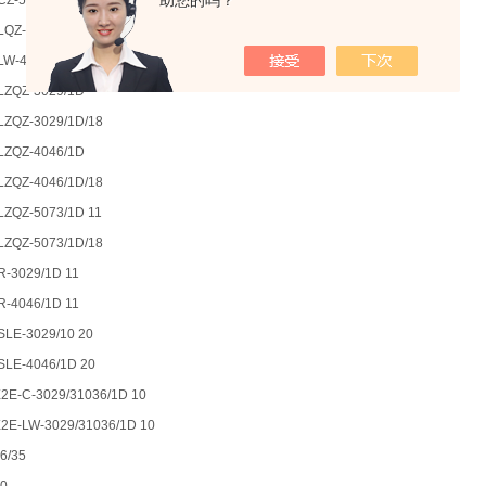
助您的吗？
CZ-5073/1D 12
LQZ-5073/1D 11
LW-4046/1D 10
LZQZ-3029/1D
LZQZ-3029/1D/18
LZQZ-4046/1D
LZQZ-4046/1D/18
LZQZ-5073/1D 11
LZQZ-5073/1D/18
-3029/1D 11
-4046/1D 11
LE-3029/10 20
SLE-4046/1D 20
2E-C-3029/31036/1D 10
2E-LW-3029/31036/1D 10
6/35