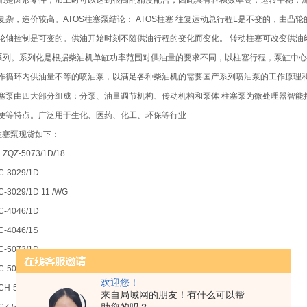
都是圆形零件，加工时可以达到很高的精度配合，因此具有容积效率高，运转平稳，
复杂，造价较高。ATOS柱塞泵结论： ATOS柱塞 往复运动总行程L是不变的，由凸轮
轮轴控制是可变的。供油开始时刻不随供油行程的变化而变化。 转动柱塞可改变供油终了
系列。系列化是根据柴油机单缸功率范围对供油量的要求不同，以柱塞行程，泵缸中
作循环内供油量不等的喷油泵，以满足各种柴油机的需要国产系列喷油泵的工作原理
塞泵由四大部分组成：分泵、油量调节机构、传动机构和泵体 柱塞泵为微处理器智能
便等特点。广泛用于生化、医药、化工、环保等行业
S柱塞泵现货如下：
LZQZ-5073/1D/18
C-3029/1D
-3029/1D 11 /WG
C-4046/1D
C-4046/1S
C-5073/1D
-5073/1S 10
欢迎您！
CH-5073/1D-IX 24DC
来自局域网的朋友！有什么可以帮