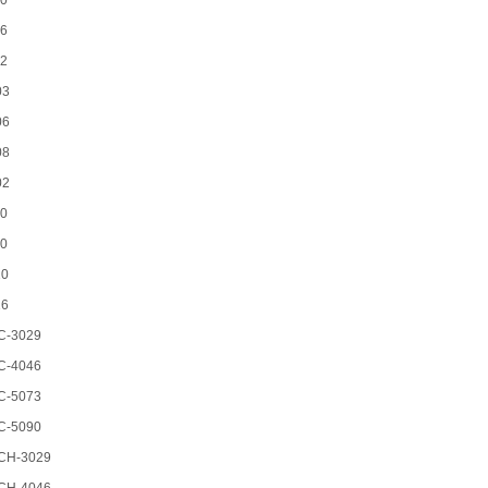
10
16
22
03
06
08
02
10
20
10
16
C-3029
C-4046
C-5073
C-5090
CH-3029