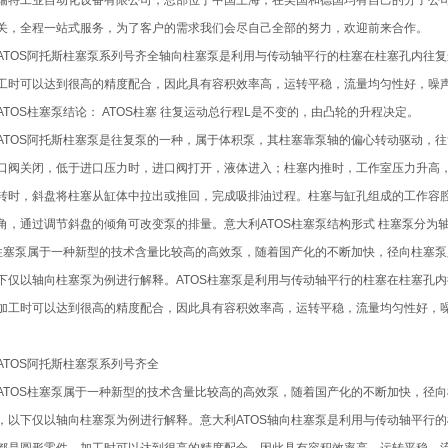
瑞特工业自动化设备有限公司，总部位于中国上海，在美国和德国均有自己的分子公
关，全程一站式服务，为了客户的需求我们会尽自己全部的努力，欢迎前来合作。
ATOS阿托斯柱塞泵系列号齐全轴向柱塞泵是利用与传动轴平行的柱塞在柱塞孔内往
工时可以达到很高的精度配合，因此具有容积效率高，运转平稳，流量均匀性好，噪
ATOS柱塞泵结论： ATOS柱塞 往复运动总行程L是不变的，由凸轮的升程决定。
ATOS阿托斯柱塞泵是往复泵的一种，属于体积泵，其柱塞靠泵轴的偏心转动驱动，
口阀关闭，低于进口压力时，进口阀打开，液体进入；柱塞内推时，工作室压力升高
转时，斜盘将柱塞从缸体中拉出或推回，完成吸排油过程。柱塞与缸孔组成的工作容
角，通过调节斜盘的倾角可改变泵的排量。意大利ATOS柱塞泵结构形式 柱塞泵分
S柱塞泵属于一种新型的技术含量比较高的高效泵，随着国产化的不断加快，径向柱塞
下仅以轴向柱塞泵为例进行解释。ATOS柱塞泵是利用与传动轴平行的柱塞在柱塞孔
加工时可以达到很高的精度配合，因此具有容积效率高，运转平稳，流量均匀性好，
。
ATOS阿托斯柱塞泵系列号齐全
ATOS柱塞泵属于一种新型的技术含量比较高的高效泵，随着国产化的不断加快，径
，以下仅以轴向柱塞泵为例进行解释。意大利ATOS轴向柱塞泵是利用与传动轴平行