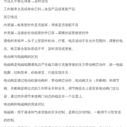
节流孔平衡孔堵塞→及时清洗
工作频率太高或寿命已到→改选产品或更新产品
其它情况
内泄漏→检查密封件是否损坏，弹簧是否装配不良
外泄漏→连接处松动或密封件已坏→紧螺丝或更换密封件
通电时有噪声→头子上坚固件松动，拧紧。电压波动不在允许范围内，调整好电
压。铁芯吸合面杂质或不平，及时清洗或更换。
电动阀与电磁阀的区别
电磁阀是电磁线圈通电后产生磁力吸引克服弹簧的压力带动阀芯动作，就一电磁
线圈，结构简单，价格便宜，只能实现开关；
电动阀是通过电动机驱动阀杆，带动阀芯动作，电动阀又分（关断阀）和调节
阀。关断阀是两位式的工作即全开和全关，调节阀是在上面安装电动阀门定位
器，通过闭环调节来使阀门动态的稳定在一个位置上。
电动阀和电磁阀的用途对比
电磁阀：用于液体和气体管路的开关控制，是两位DO控制。一般用于小型管道
的控制。