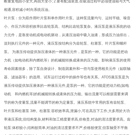
断重复地由小变大,再由大变小; 2.要有配油装置,在吸油过程中必须使油箱与大气
相通,容积减小时向系统压油。
叶片泵：分为双作用叶片泵和单作用叶片泵。这种泵流量均匀、运转平稳、噪音
小、作压力和容积效率比齿轮泵高、结构比齿轮泵复杂。液压泵是液压系统的动
力元件，是靠发动机或电动机驱动，从液压油箱中吸入油液，形成压力油排出，
送到执行元件的一种元件。液压泵按结构分为齿轮泵、柱塞泵、叶片泵和螺杆
泵。 为液压传动提供加压液体的一种液压元件，是泵的一种。它的功能是把动
力机（如电动机和内燃机等）的机械能转换成液体的压力能。影响液压泵的使用
寿命因素很多，除了泵自身设计、制造因素外和一些与泵使用相关元件（如联轴
器、滤油器等）的选用、试车运行过程中的操作等也有关系。ATOS液压泵是为
液压传动提供加压液体的一种液压元件,是泵的一种。它的功能是把动力机(如电
动机 和内燃机等)的机械能转换成液体的压力能。输出流量可以根据需要来调
节的称为变量泵,流量不能调节的称为定量泵。液压系统中常用的泵有齿轮泵、
叶片泵和柱塞泵 3种。柱塞泵:容积效率高,泄漏小,可在高压下工作,大多用於大功
率液压系统;但结构复杂,材料和加工精度要求高,价格贵,对油的清洁度要求高。齿
轮泵:体积较小,结构较简单,对油的清洁度要求不严,价格较便宜;但泵轴受不平衡