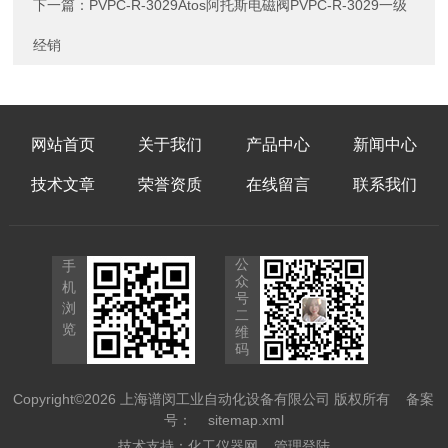
下一篇：
PVPC-R-3029Atos阿托斯电磁阀PVPC-R-3029一级
经销
网站首页
关于我们
产品中心
新闻中心
技术文章
荣誉资质
在线留言
联系我们
公
手
众
机
号
浏
二
览
维
码
Copyright©2026 上海谱闵工业自动化设备有限公司 版权所有
备案
号：
sitemap.xml
技术支持：
化工仪器网
管理登陆