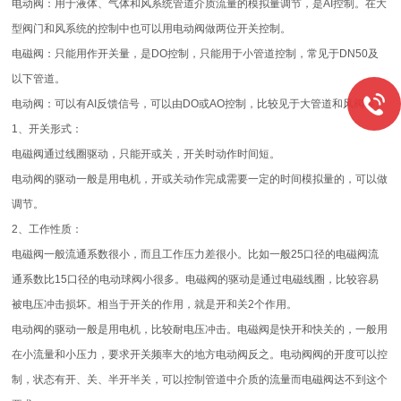
电动阀：用于液体、气体和风系统管道介质流量的模拟量调节，是AI控制。在大
型阀门和风系统的控制中也可以用电动阀做两位开关控制。
电磁阀：只能用作开关量，是DO控制，只能用于小管道控制，常见于DN50及
以下管道。
电动阀：可以有AI反馈信号，可以由DO或AO控制，比较见于大管道和风阀等。
1、开关形式：
电磁阀通过线圈驱动，只能开或关，开关时动作时间短。
电动阀的驱动一般是用电机，开或关动作完成需要一定的时间模拟量的，可以做
调节。
2、工作性质：
电磁阀一般流通系数很小，而且工作压力差很小。比如一般25口径的电磁阀流
通系数比15口径的电动球阀小很多。电磁阀的驱动是通过电磁线圈，比较容易
被电压冲击损坏。相当于开关的作用，就是开和关2个作用。
电动阀的驱动一般是用电机，比较耐电压冲击。电磁阀是快开和快关的，一般用
在小流量和小压力，要求开关频率大的地方电动阀反之。电动阀阀的开度可以控
制，状态有开、关、半开半关，可以控制管道中介质的流量而电磁阀达不到这个