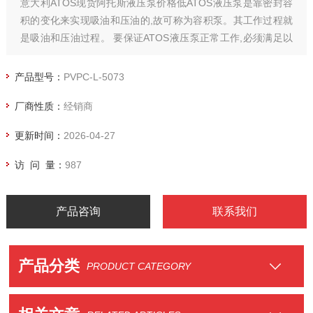
意大利ATOS现货阿托斯液压泵价格低ATOS液压泵是靠密封容
积的变化来实现吸油和压油的,故可称为容积泵。其工作过程就
是吸油和压油过程。 要保证ATOS液压泵正常工作,必须满足以
下条件: 1.应具备密封工作容积,并且密封容积应能不断重复地由
小变大,再由大变小; 2.要有配油装置,在吸油过程中必须使油箱
产品型号：
PVPC-L-5073
与大气相通,容积减小时向系统压油。
厂商性质：
经销商
更新时间：
2026-04-27
访 问 量：
987
产品咨询
联系我们
产品分类
PRODUCT CATEGORY